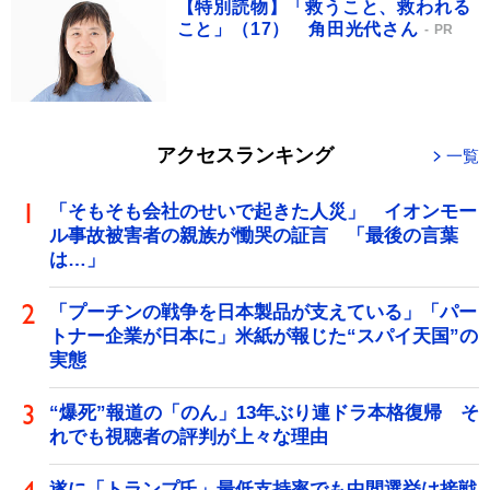
【特別読物】「救うこと、救われる
こと」（17） 角田光代さん
PR
アクセスランキング
一覧
「そもそも会社のせいで起きた人災」 イオンモー
ル事故被害者の親族が慟哭の証言 「最後の言葉
は…」
「プーチンの戦争を日本製品が支えている」「パー
トナー企業が日本に」米紙が報じた“スパイ天国”の
実態
“爆死”報道の「のん」13年ぶり連ドラ本格復帰 そ
れでも視聴者の評判が上々な理由
遂に「トランプ氏」最低支持率でも中間選挙は接戦