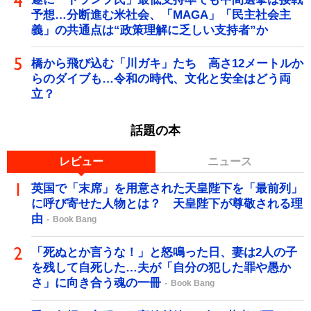
予想…分断進む米社会、「MAGA」「民主社会主
義」の共通点は“政策理解に乏しい支持者”か
橋から飛び込む「川ガキ」たち 高さ12メートルか
らのダイブも…令和の時代、文化と安全はどう両
立？
話題の本
レビュー
ニュース
英国で「末席」を用意された天皇陛下を「最前列」
に呼び寄せた人物とは？ 天皇陛下が尊敬される理
由
Book Bang
「死ぬとか言うな！」と怒鳴った日、妻は2人の子
を残して自死した…夫が「自分の犯した罪や愚か
さ」に向き合う魂の一冊
Book Bang