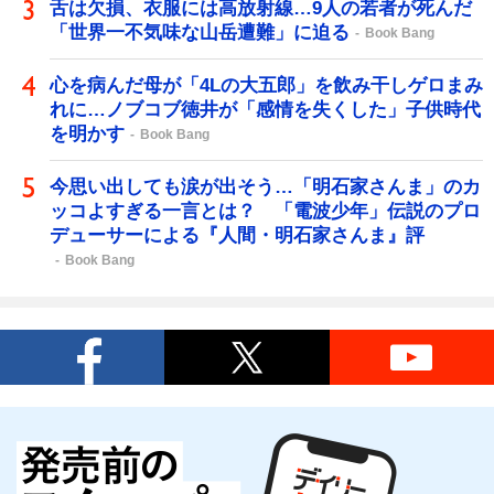
舌は欠損、衣服には高放射線…9人の若者が死んだ
「世界一不気味な山岳遭難」に迫る
Book Bang
心を病んだ母が「4Lの大五郎」を飲み干しゲロまみ
れに…ノブコブ徳井が「感情を失くした」子供時代
を明かす
Book Bang
今思い出しても涙が出そう…「明石家さんま」のカ
ッコよすぎる一言とは？ 「電波少年」伝説のプロ
デューサーによる『人間・明石家さんま』評
Book Bang