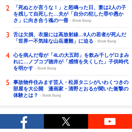
「死ぬとか言うな！」と怒鳴った日、妻は2人の子
を残して自死した…夫が「自分の犯した罪や愚か
さ」に向き合う魂の一冊
Book Bang
舌は欠損、衣服には高放射線…9人の若者が死んだ
「世界一不気味な山岳遭難」に迫る
Book Bang
心を病んだ母が「4Lの大五郎」を飲み干しゲロまみ
れに…ノブコブ徳井が「感情を失くした」子供時代
を明かす
Book Bang
事故物件住みます芸人・松原タニシがいわくつきの
部屋を大公開 漫画家・清野とおるが聞いた衝撃の
体験とは？
Book Bang