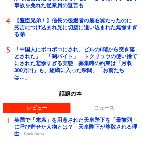
事故を免れた従業員の証言も
【豊臣兄弟！】信長の後継者の最右翼だったのに
秀吉につけ込まれ兄に切腹に追い込まれた無惨すぎ
る弟
「中国人にボコボコにされ、ビルの6階から突き落
とされた」 「闇バイト」 トクリュウの使い捨て
にされた悲惨すぎる実態 募集時の約束は「月収
300万円」も、組織に入った瞬間、「お前たち
は…」
話題の本
レビュー
ニュース
英国で「末席」を用意された天皇陛下を「最前列」
に呼び寄せた人物とは？ 天皇陛下が尊敬される理
由
Book Bang