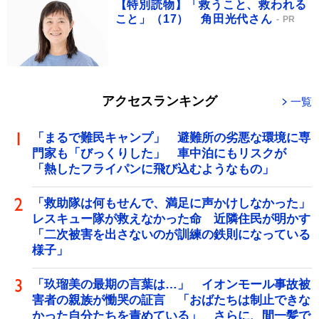
【特別読物】「救うこと、救われる
こと」（17） 角田光代さん
PR
アクセスランキング
一覧
「まるで難民キャンプ」 避難所の劣悪な環境に専
門家も「びっくりした」 車中泊にもリスクが
「熱したフライパンに飛び込むようなもの」
「救助隊は何もせんで、満足に声かけしなかった」
レスキュー隊が救えなかった命 近隣住民が明かす
「二次被害を出さないのが訓練の鉄則になっている
様子」
「玖瑠美の最期の言葉は…」 イオンモール事故被
害者の親族が慟哭の証言 「おばたちは制止できな
かった自分たちを責めている」 さらに、間一髪で