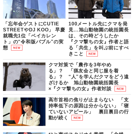
「忘年会ゲストにCUTIE
100メートル先にクマを発
STREETやDJ KOO」 早慶
見…旭山動物園の統括園長
就職先1位「ベイカレン
は、その時どうしたか
ト」の“令和版バブル”の実
『クマ撃ちの女』作者と語
態
る「共生」を叫ぶ前にすべ
きこと
クマ対策で「農作を3年やめ
る」？ 「猟友会と同じ服を着
る」？ “人”を学んだクマをどう遠
ざけるか 旭山動物園統括園長
×『クマ撃ちの女』作者対談
高市首相の焦りが止まらない 「支
持率低下の原因は分からない」「寝
ていないアピール」 裏目裏目の行
動が続く