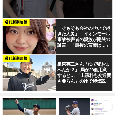
週刊新潮速報
「そもそも会社のせいで起
きた人災」 イオンモール
事故被害者の親族が慟哭の
証言 「最後の言葉は…」
週刊新潮速報
板東英二さん「ゆで卵おま
へんか？」 局が20個用意
すると… 「出演料も交通費
も要らん」のゆで卵伝説