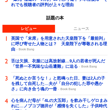
れでも視聴者の評判が上々な理由
話題の本
レビュー
ニュース
英国で「末席」を用意された天皇陛下を「最前列」
に呼び寄せた人物とは？ 天皇陛下が尊敬される理
由
Book Bang
舌は欠損、衣服には高放射線…9人の若者が死んだ
「世界一不気味な山岳遭難」に迫る
Book Bang
「死ぬとか言うな！」と怒鳴った日、妻は2人の子
を残して自死した…夫が「自分の犯した罪や愚か
さ」に向き合う魂の一冊
Book Bang
心を病んだ母が「4Lの大五郎」を飲み干しゲロまみ
れに…ノブコブ徳井が「感情を失くした」子供時代