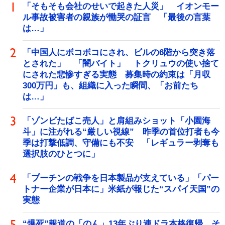
「そもそも会社のせいで起きた人災」 イオンモー
ル事故被害者の親族が慟哭の証言 「最後の言葉
は…」
「中国人にボコボコにされ、ビルの6階から突き落
とされた」 「闇バイト」 トクリュウの使い捨て
にされた悲惨すぎる実態 募集時の約束は「月収
300万円」も、組織に入った瞬間、「お前たち
は…」
「ゾンビたばこ売人」と肩組みショット「小園海
斗」に注がれる“厳しい視線” 昨季の首位打者も今
季は打撃低調、守備にも不安 「レギュラー剥奪も
選択肢のひとつに」
「プーチンの戦争を日本製品が支えている」「パー
トナー企業が日本に」米紙が報じた“スパイ天国”の
実態
“爆死”報道の「のん」13年ぶり連ドラ本格復帰 そ