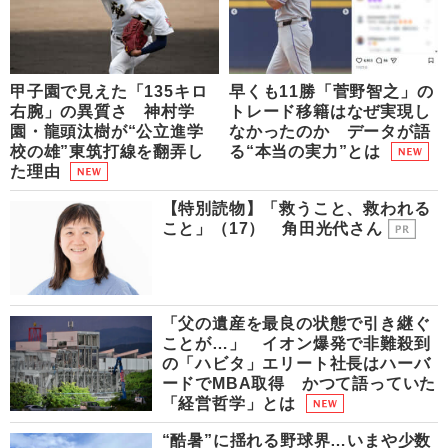
甲子園で見えた「135キロ
早くも11勝「菅野智之」の
右腕」の異質さ 神村学
トレード移籍はなぜ実現し
園・龍頭汰樹が“公立進学
なかったのか データが語
校の雄”東筑打線を翻弄し
る“本当の実力”とは
た理由
【特別読物】「救うこと、救われる
こと」（17） 角田光代さん
「父の遺産を最良の状態で引き継ぐ
ことが…」 イオン爆発で非難殺到
の「ハビタ」エリート社長はハーバ
ードでMBA取得 かつて語っていた
「経営哲学」とは
“酷暑”に揺れる野球界…いまや少数