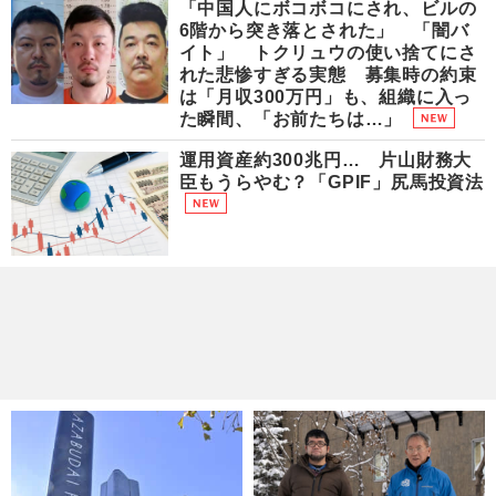
「中国人にボコボコにされ、ビルの
6階から突き落とされた」 「闇バ
イト」 トクリュウの使い捨てにさ
れた悲惨すぎる実態 募集時の約束
は「月収300万円」も、組織に入っ
た瞬間、「お前たちは…」
運用資産約300兆円… 片山財務大
臣もうらやむ？「GPIF」尻馬投資法