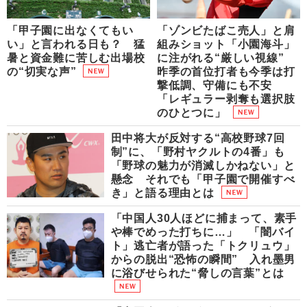
「甲子園に出なくてもい
「ゾンビたばこ売人」と肩
い」と言われる日も？ 猛
組みショット「小園海斗」
暑と資金難に苦しむ出場校
に注がれる“厳しい視線”
の“切実な声”
昨季の首位打者も今季は打
撃低調、守備にも不安
「レギュラー剥奪も選択肢
のひとつに」
田中将大が反対する“高校野球7回
制”に、「野村ヤクルトの4番」も
「野球の魅力が消滅しかねない」と
懸念 それでも「甲子園で開催すべ
き」と語る理由とは
「中国人30人ほどに捕まって、素手
や棒でめった打ちに…」 「闇バイ
ト」逃亡者が語った「トクリュウ」
からの脱出“恐怖の瞬間” 入れ墨男
に浴びせられた“脅しの言葉”とは