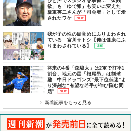
ひと声でスタジオを掌握…「金銭
欲」も「ゆで卵」も笑いに変えた
板東英二さんが「司会者」として愛
されたワケ
我が子の性の目覚めにふりまわされ
ている 宮川サトシ【俺は健康にふ
りまわされている】
将来の4番「森駿太」は2軍で打率1
割台、地元の星「根尾昂」は制球
難…中日ドラゴンズ“最下位低迷”よ
り深刻な“有望な若手が伸び悩む問
題”
新着記事をもっと見る