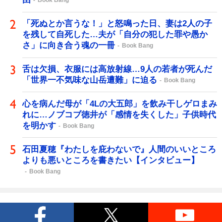
Book Bang
「死ぬとか言うな！」と怒鳴った日、妻は2人の子
を残して自死した…夫が「自分の犯した罪や愚か
さ」に向き合う魂の一冊
Book Bang
舌は欠損、衣服には高放射線…9人の若者が死んだ
「世界一不気味な山岳遭難」に迫る
Book Bang
心を病んだ母が「4Lの大五郎」を飲み干しゲロまみ
れに…ノブコブ徳井が「感情を失くした」子供時代
を明かす
Book Bang
石田夏穂『わたしを庇わないで』人間のいいところ
よりも悪いところを書きたい【インタビュー】
Book Bang