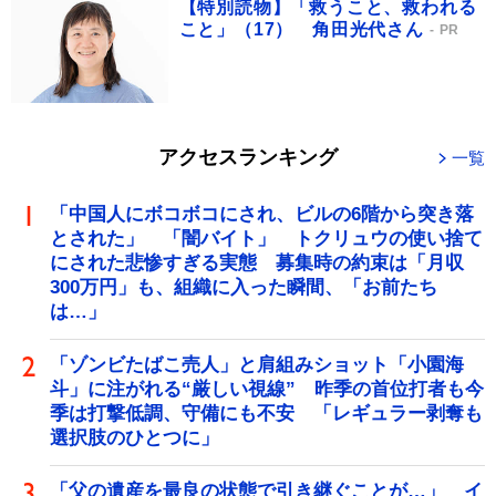
【特別読物】「救うこと、救われる
こと」（17） 角田光代さん
PR
アクセスランキング
一覧
「中国人にボコボコにされ、ビルの6階から突き落
とされた」 「闇バイト」 トクリュウの使い捨て
にされた悲惨すぎる実態 募集時の約束は「月収
300万円」も、組織に入った瞬間、「お前たち
は…」
「ゾンビたばこ売人」と肩組みショット「小園海
斗」に注がれる“厳しい視線” 昨季の首位打者も今
季は打撃低調、守備にも不安 「レギュラー剥奪も
選択肢のひとつに」
「父の遺産を最良の状態で引き継ぐことが…」 イ