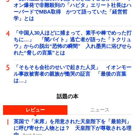
オン爆発で非難殺到の「ハビタ」エリート社長はハ
ーバードでMBA取得 かつて語っていた「経営哲
学」とは
「中国人30人ほどに捕まって、素手や棒でめった打
ちに…」 「闇バイト」逃亡者が語った「トクリュ
ウ」からの脱出“恐怖の瞬間” 入れ墨男に浴びせら
れた“脅しの言葉”とは
「そもそも会社のせいで起きた人災」 イオンモー
ル事故被害者の親族が慟哭の証言 「最後の言葉
は…」
話題の本
レビュー
ニュース
英国で「末席」を用意された天皇陛下を「最前列」
に呼び寄せた人物とは？ 天皇陛下が尊敬される理
由