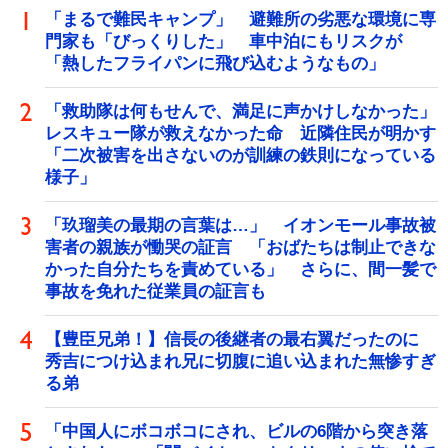
「まるで難民キャンプ」 避難所の劣悪な環境に専
門家も「びっくりした」 車中泊にもリスクが
「熱したフライパンに飛び込むようなもの」
「救助隊は何もせんで、満足に声かけしなかった」
レスキュー隊が救えなかった命 近隣住民が明かす
「二次被害を出さないのが訓練の鉄則になっている
様子」
「玖瑠美の最期の言葉は…」 イオンモール事故被
害者の親族が慟哭の証言 「おばたちは制止できな
かった自分たちを責めている」 さらに、間一髪で
事故を免れた従業員の証言も
【豊臣兄弟！】信長の後継者の最右翼だったのに
秀吉につけ込まれ兄に切腹に追い込まれた無惨すぎ
る弟
「中国人にボコボコにされ、ビルの6階から突き落