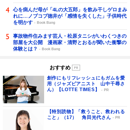
心を病んだ母が「4Lの大五郎」を飲み干しゲロまみ
れに…ノブコブ徳井が「感情を失くした」子供時代
を明かす
Book Bang
事故物件住みます芸人・松原タニシがいわくつきの
部屋を大公開 漫画家・清野とおるが聞いた衝撃の
体験とは？
Book Bang
おすすめ
創作にもリフレッシュにもガムを愛
用（ジャズピアニスト 山中千尋さ
ん）【LOTTE TIMES】
PR
【特別読物】「救うこと、救われる
こと」（17） 角田光代さん
PR