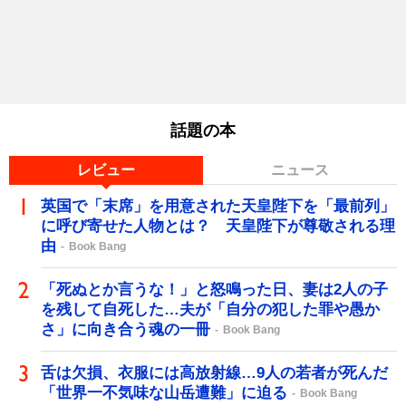
話題の本
レビュー
ニュース
英国で「末席」を用意された天皇陛下を「最前列」
に呼び寄せた人物とは？ 天皇陛下が尊敬される理
由
Book Bang
「死ぬとか言うな！」と怒鳴った日、妻は2人の子
を残して自死した…夫が「自分の犯した罪や愚か
さ」に向き合う魂の一冊
Book Bang
舌は欠損、衣服には高放射線…9人の若者が死んだ
「世界一不気味な山岳遭難」に迫る
Book Bang