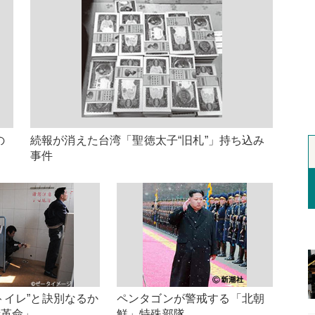
の
続報が消えた台湾「聖徳太子“旧札”」持ち込み
事件
トイレ”と訣別なるか
ペンタゴンが警戒する「北朝
所革命」
鮮」特殊部隊