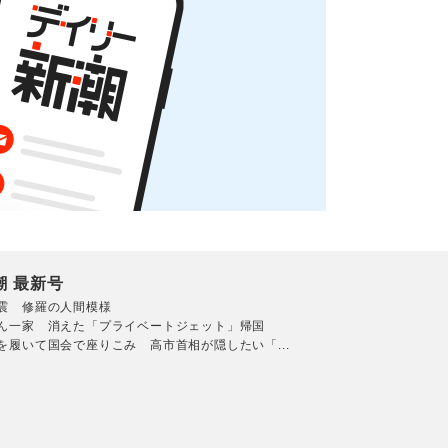
潮 最新号
震 修羅の人間模様
ん一家 消えた「プライベートジェット」帰国
を履いて国会で座りこみ 高市首相が隠したい「...