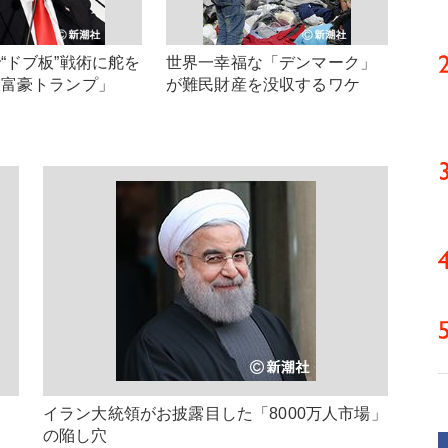
“ドブ板”戦術に舵を
世界一幸福な「デンマーク」
大富豪トランプ」
が難民財産を没収するワケ
イラン大統領がお披露目した「8000万人市場」
の陥し穴