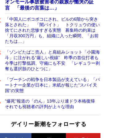
オンモール事故被害者の親族が慟哭の証
言 「最後の言葉は…」
「中国人にボコボコにされ、ビルの6階から突き
落とされた」 「闇バイト」 トクリュウの使い
捨てにされた悲惨すぎる実態 募集時の約束は
「月収300万円」も、組織に入った瞬間、「お前
たちは…」
「ゾンビたばこ売人」と肩組みショット「小園海
斗」に注がれる“厳しい視線” 昨季の首位打者も
今季は打撃低調、守備にも不安 「レギュラー剥
奪も選択肢のひとつに」
「プーチンの戦争を日本製品が支えている」「パ
ートナー企業が日本に」米紙が報じた“スパイ天
国”の実態
“爆死”報道の「のん」13年ぶり連ドラ本格復帰
それでも視聴者の評判が上々な理由
デイリー新潮をフォローする