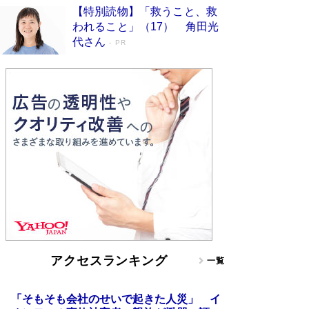
【特別読物】「救うこと、救
われること」（17） 角田光
代さん
PR
アクセスランキング
一覧
「そもそも会社のせいで起きた人災」 イ