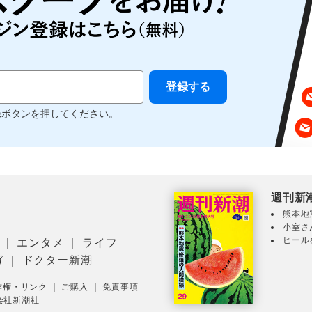
録ボタンを押してください。
週刊新
熊本地
小室さ
ヒール
｜
エンタメ
｜
ライフ
ガ
｜
ドクター新潮
作権・リンク
｜
ご購入
｜
免責事項
会社新潮社