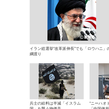
イラン総選挙“改革派伸長”でも「ロウハニ」
綱渡り
兵士の給料は半減「イスラム
“ニーハオ
国」を襲う物価高
「中国便