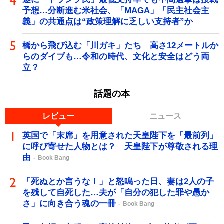
予想…分断進む米社会、「MAGA」「民主社会主
義」の共通点は“政策理解に乏しい支持者”か
橋から飛び込む「川ガキ」たち 高さ12メートルか
らのダイブも…令和の時代、文化と安全はどう両
立？
話題の本
レビュー
ニュース
英国で「末席」を用意された天皇陛下を「最前列」
に呼び寄せた人物とは？ 天皇陛下が尊敬される理
由
Book Bang
「死ぬとか言うな！」と怒鳴った日、妻は2人の子
を残して自死した…夫が「自分の犯した罪や愚か
さ」に向き合う魂の一冊
Book Bang