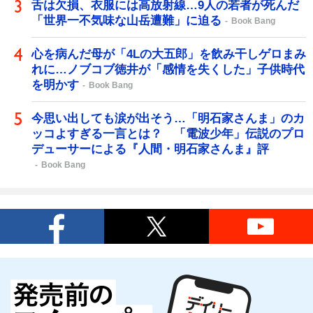
舌は欠損、衣服には高放射線…9人の若者が死んだ
「世界一不気味な山岳遭難」に迫る
Book Bang
心を病んだ母が「4Lの大五郎」を飲み干しゲロまみ
れに…ノブコブ徳井が「感情を失くした」子供時代
を明かす
Book Bang
今思い出しても涙が出そう…「明石家さんま」のカ
ッコよすぎる一言とは？ 「電波少年」伝説のプロ
デューサーによる『人間・明石家さんま』評
Book Bang