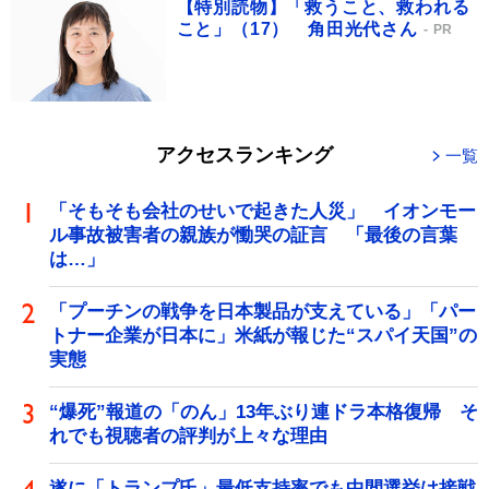
【特別読物】「救うこと、救われる
こと」（17） 角田光代さん
PR
アクセスランキング
一覧
「そもそも会社のせいで起きた人災」 イオンモー
ル事故被害者の親族が慟哭の証言 「最後の言葉
は…」
「プーチンの戦争を日本製品が支えている」「パー
トナー企業が日本に」米紙が報じた“スパイ天国”の
実態
“爆死”報道の「のん」13年ぶり連ドラ本格復帰 そ
れでも視聴者の評判が上々な理由
遂に「トランプ氏」最低支持率でも中間選挙は接戦