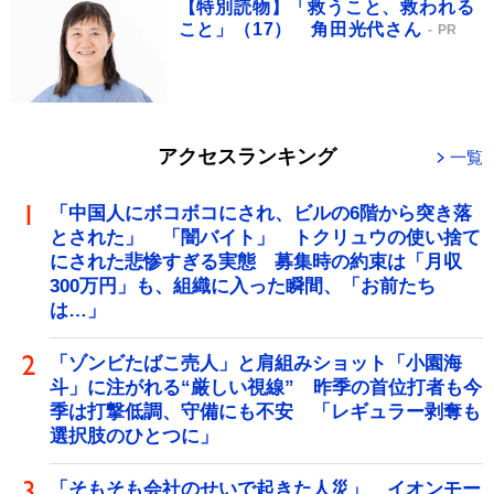
【特別読物】「救うこと、救われる
こと」（17） 角田光代さん
PR
アクセスランキング
一覧
「中国人にボコボコにされ、ビルの6階から突き落
とされた」 「闇バイト」 トクリュウの使い捨て
にされた悲惨すぎる実態 募集時の約束は「月収
300万円」も、組織に入った瞬間、「お前たち
は…」
「ゾンビたばこ売人」と肩組みショット「小園海
斗」に注がれる“厳しい視線” 昨季の首位打者も今
季は打撃低調、守備にも不安 「レギュラー剥奪も
選択肢のひとつに」
「そもそも会社のせいで起きた人災」 イオンモー