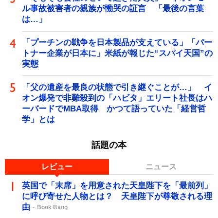
ル事故被害者の親族が慟哭の証言 「最後の言葉
は…」
「プーチンの戦争を日本製品が支えている」「パー
トナー企業が日本に」米紙が報じた“スパイ天国”の
実態
「父の遺産を最良の状態で引き継ぐことが…」 イ
オン爆発で非難殺到の「ハビタ」エリート社長はハ
ーバードでMBA取得 かつて語っていた「経営哲
学」とは
話題の本
レビュー
ニュース
英国で「末席」を用意された天皇陛下を「最前列」
に呼び寄せた人物とは？ 天皇陛下が尊敬される理
由
Book Bang