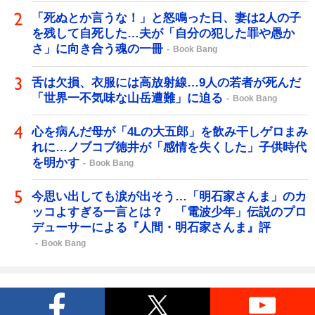
「死ぬとか言うな！」と怒鳴った日、妻は2人の子
を残して自死した…夫が「自分の犯した罪や愚か
さ」に向き合う魂の一冊
Book Bang
舌は欠損、衣服には高放射線…9人の若者が死んだ
「世界一不気味な山岳遭難」に迫る
Book Bang
心を病んだ母が「4Lの大五郎」を飲み干しゲロまみ
れに…ノブコブ徳井が「感情を失くした」子供時代
を明かす
Book Bang
今思い出しても涙が出そう…「明石家さんま」のカ
ッコよすぎる一言とは？ 「電波少年」伝説のプロ
デューサーによる『人間・明石家さんま』評
Book Bang