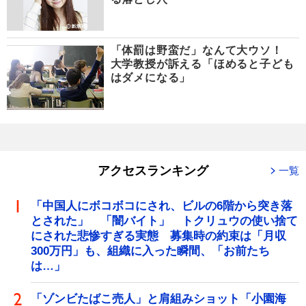
「体罰は野蛮だ」なんて大ウソ！
大学教授が訴える「ほめると子ども
はダメになる」
アクセスランキング
一覧
「中国人にボコボコにされ、ビルの6階から突き落
とされた」 「闇バイト」 トクリュウの使い捨て
にされた悲惨すぎる実態 募集時の約束は「月収
300万円」も、組織に入った瞬間、「お前たち
は…」
「ゾンビたばこ売人」と肩組みショット「小園海