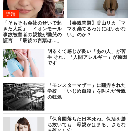
話題
「そもそも会社のせいで起
【毒親問題】香山リカ「マ
きた人災」 イオンモール
マを棄てるわけにはいかな
事故被害者の親族が慟哭の
い」のか？
証言 「最後の言葉は…」
明るくて感じが良い「あの人」が苦
手 それ、「人間アレルギー」が原因
です
「モンスターマザー」に翻弄された
学校 「いじめ自殺」を叫んだ母親
の狂気
「保育園落ちた日本死ね」保活を勝
ち抜いても…母親がはまる、さらな
る落とし穴