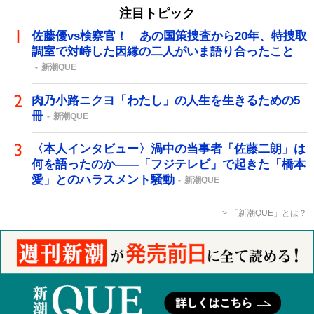
注目トピック
佐藤優vs検察官！ あの国策捜査から20年、特捜取
調室で対峙した因縁の二人がいま語り合ったこと
新潮QUE
肉乃小路ニクヨ「わたし」の人生を生きるための5
冊
新潮QUE
〈本人インタビュー〉渦中の当事者「佐藤二朗」は
何を語ったのか――「フジテレビ」で起きた「橋本
愛」とのハラスメント騒動
新潮QUE
「新潮QUE」とは？