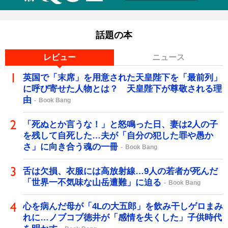
話題の本
レビュー
ニュース
英国で「末席」を用意された天皇陛下を「最前列」
に呼び寄せた人物とは？ 天皇陛下が尊敬される理
由
Book Bang
「死ぬとか言うな！」と怒鳴った日、妻は2人の子
を残して自死した…夫が「自分の犯した罪や愚か
さ」に向き合う魂の一冊
Book Bang
舌は欠損、衣服には高放射線…9人の若者が死んだ
「世界一不気味な山岳遭難」に迫る
Book Bang
心を病んだ母が「4Lの大五郎」を飲み干しゲロまみ
れに…ノブコブ徳井が「感情を失くした」子供時代