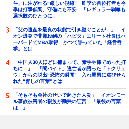
斗」に注がれる“厳しい視線” 昨季の首位打者も今
季は打撃低調、守備にも不安 「レギュラー剥奪も
選択肢のひとつに」
「父の遺産を最良の状態で引き継ぐことが…」 イ
オン爆発で非難殺到の「ハビタ」エリート社長はハ
ーバードでMBA取得 かつて語っていた「経営哲
学」とは
「中国人30人ほどに捕まって、素手や棒でめった打
ちに…」 「闇バイト」逃亡者が語った「トクリュ
ウ」からの脱出“恐怖の瞬間” 入れ墨男に浴びせら
れた“脅しの言葉”とは
「そもそも会社のせいで起きた人災」 イオンモー
ル事故被害者の親族が慟哭の証言 「最後の言葉
は…」