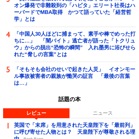
オン爆発で非難殺到の「ハビタ」エリート社長はハ
ーバードでMBA取得 かつて語っていた「経営哲
学」とは
「中国人30人ほどに捕まって、素手や棒でめった打
ちに…」 「闇バイト」逃亡者が語った「トクリュ
ウ」からの脱出“恐怖の瞬間” 入れ墨男に浴びせら
れた“脅しの言葉”とは
「そもそも会社のせいで起きた人災」 イオンモー
ル事故被害者の親族が慟哭の証言 「最後の言葉
は…」
話題の本
レビュー
ニュース
英国で「末席」を用意された天皇陛下を「最前列」
に呼び寄せた人物とは？ 天皇陛下が尊敬される理
由