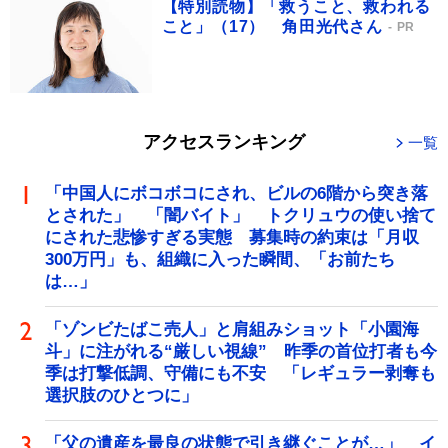
【特別読物】「救うこと、救われる
こと」（17） 角田光代さん
PR
アクセスランキング
一覧
「中国人にボコボコにされ、ビルの6階から突き落
とされた」 「闇バイト」 トクリュウの使い捨て
にされた悲惨すぎる実態 募集時の約束は「月収
300万円」も、組織に入った瞬間、「お前たち
は…」
「ゾンビたばこ売人」と肩組みショット「小園海
斗」に注がれる“厳しい視線” 昨季の首位打者も今
季は打撃低調、守備にも不安 「レギュラー剥奪も
選択肢のひとつに」
「父の遺産を最良の状態で引き継ぐことが…」 イ