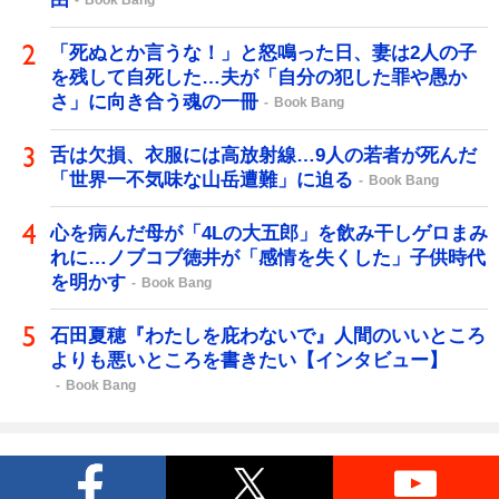
Book Bang
「死ぬとか言うな！」と怒鳴った日、妻は2人の子
を残して自死した…夫が「自分の犯した罪や愚か
さ」に向き合う魂の一冊
Book Bang
舌は欠損、衣服には高放射線…9人の若者が死んだ
「世界一不気味な山岳遭難」に迫る
Book Bang
心を病んだ母が「4Lの大五郎」を飲み干しゲロまみ
れに…ノブコブ徳井が「感情を失くした」子供時代
を明かす
Book Bang
石田夏穂『わたしを庇わないで』人間のいいところ
よりも悪いところを書きたい【インタビュー】
Book Bang