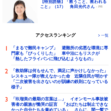
【特別読物】「救うこと、救われる
こと」（17） 角田光代さん
PR
アクセスランキング
一覧
「まるで難民キャンプ」 避難所の劣悪な環境に専
門家も「びっくりした」 車中泊にもリスクが
「熱したフライパンに飛び込むようなもの」
「救助隊は何もせんで、満足に声かけしなかった」
レスキュー隊が救えなかった命 近隣住民が明かす
「二次被害を出さないのが訓練の鉄則になっている
様子」
「玖瑠美の最期の言葉は…」 イオンモール事故被
害者の親族が慟哭の証言 「おばたちは制止できな
かった自分たちを責めている」 さらに、間一髪で