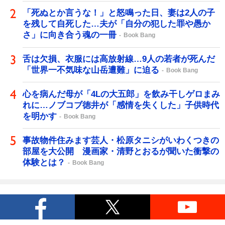
「死ぬとか言うな！」と怒鳴った日、妻は2人の子
を残して自死した…夫が「自分の犯した罪や愚か
さ」に向き合う魂の一冊
Book Bang
舌は欠損、衣服には高放射線…9人の若者が死んだ
「世界一不気味な山岳遭難」に迫る
Book Bang
心を病んだ母が「4Lの大五郎」を飲み干しゲロまみ
れに…ノブコブ徳井が「感情を失くした」子供時代
を明かす
Book Bang
事故物件住みます芸人・松原タニシがいわくつきの
部屋を大公開 漫画家・清野とおるが聞いた衝撃の
体験とは？
Book Bang