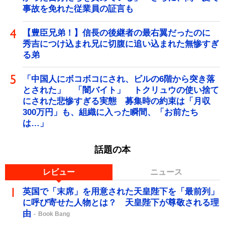
事故を免れた従業員の証言も
【豊臣兄弟！】信長の後継者の最右翼だったのに
秀吉につけ込まれ兄に切腹に追い込まれた無惨すぎ
る弟
「中国人にボコボコにされ、ビルの6階から突き落
とされた」 「闇バイト」 トクリュウの使い捨て
にされた悲惨すぎる実態 募集時の約束は「月収
300万円」も、組織に入った瞬間、「お前たち
は…」
話題の本
レビュー
ニュース
英国で「末席」を用意された天皇陛下を「最前列」
に呼び寄せた人物とは？ 天皇陛下が尊敬される理
由
Book Bang