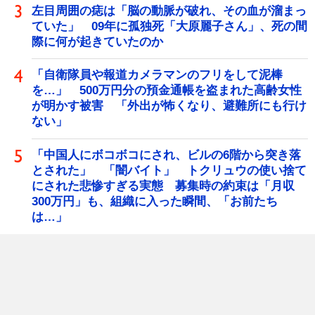
左目周囲の痣は「脳の動脈が破れ、その血が溜まっ
ていた」 09年に孤独死「大原麗子さん」、死の間
際に何が起きていたのか
「自衛隊員や報道カメラマンのフリをして泥棒
を…」 500万円分の預金通帳を盗まれた高齢女性
が明かす被害 「外出が怖くなり、避難所にも行け
ない」
「中国人にボコボコにされ、ビルの6階から突き落
とされた」 「闇バイト」 トクリュウの使い捨て
にされた悲惨すぎる実態 募集時の約束は「月収
300万円」も、組織に入った瞬間、「お前たち
は…」