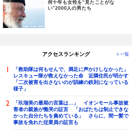
何十年も女性を“見たことがな
い”2000人の男たち
アクセスランキング
一覧
「救助隊は何もせんで、満足に声かけしなかった」
レスキュー隊が救えなかった命 近隣住民が明かす
「二次被害を出さないのが訓練の鉄則になっている
様子」
「玖瑠美の最期の言葉は…」 イオンモール事故被
害者の親族が慟哭の証言 「おばたちは制止できな
かった自分たちを責めている」 さらに、間一髪で
事故を免れた従業員の証言も