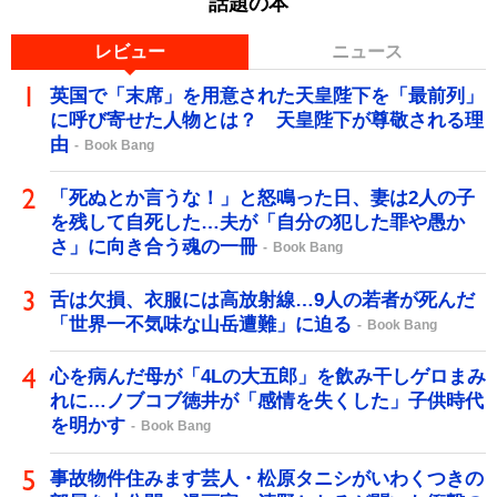
話題の本
レビュー
ニュース
英国で「末席」を用意された天皇陛下を「最前列」
に呼び寄せた人物とは？ 天皇陛下が尊敬される理
由
Book Bang
「死ぬとか言うな！」と怒鳴った日、妻は2人の子
を残して自死した…夫が「自分の犯した罪や愚か
さ」に向き合う魂の一冊
Book Bang
舌は欠損、衣服には高放射線…9人の若者が死んだ
「世界一不気味な山岳遭難」に迫る
Book Bang
心を病んだ母が「4Lの大五郎」を飲み干しゲロまみ
れに…ノブコブ徳井が「感情を失くした」子供時代
を明かす
Book Bang
事故物件住みます芸人・松原タニシがいわくつきの