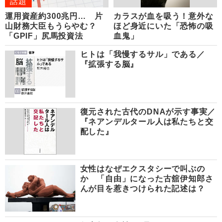
話題
運用資産約300兆円… 片
カラスが血を吸う！意外な
山財務大臣もうらやむ？
ほど身近にいた「恐怖の吸
「GPIF」尻馬投資法
血鬼」
ヒトは「我慢するサル」である／
『拡張する脳』
復元された古代のDNAが示す事実／
『ネアンデルタール人は私たちと交
配した』
女性はなぜエクスタシーで叫ぶの
か 「自由」になった古舘伊知郎さ
んが目を惹きつけられた記述は？