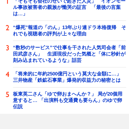
「そもそも会社のせいで起きた人災」 イオンモー
ル事故被害者の親族が慟哭の証言 「最後の言葉
は…」
“爆死”報道の「のん」13年ぶり連ドラ本格復帰 そ
れでも視聴者の評判が上々な理由
“数秒のサービス”で仕事を干された人気司会者「前
田武彦さん」 生涯現役だった気概と「体に秒針が
刻み込まれているような」話芸
「将来的に年約2500億円という莫大な金額に…」
三井物産「鉄鉱石事業」爆発的収益力の秘密とは
板東英二さん「ゆで卵おまへんか？」 局が20個用
意すると… 「出演料も交通費も要らん」のゆで卵
伝説