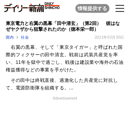
情報提供する
東京電力と右翼の黒幕「田中清玄」（第2回） 彼はな
ぜヤクザから狙撃されたのか（徳本栄一郎）
国内
社会
2021年03月30日
右翼の黒幕、そして「東京タイガー」と呼ばれた国
際的フィクサーの田中清玄。戦前は武装共産党を率
い、11年を獄中で過ごし、戦後は建設業や海外の石油
権益獲得などの事業を手がけた。
その田中は終戦直後、過激化した共産党に対抗し
て、電源防衛隊を組織する。...
Advertisement