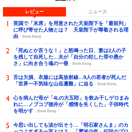
レビュー
ニュース
英国で「末席」を用意された天皇陛下を「最前列」
に呼び寄せた人物とは？ 天皇陛下が尊敬される理
由
Book Bang
「死ぬとか言うな！」と怒鳴った日、妻は2人の子
を残して自死した…夫が「自分の犯した罪や愚か
さ」に向き合う魂の一冊
Book Bang
舌は欠損、衣服には高放射線…9人の若者が死んだ
「世界一不気味な山岳遭難」に迫る
Book Bang
心を病んだ母が「4Lの大五郎」を飲み干しゲロまみ
れに…ノブコブ徳井が「感情を失くした」子供時代
を明かす
Book Bang
今思い出しても涙が出そう…「明石家さんま」のカ
ッコよすぎる一言とは？ 「電波少年」伝説のプロ