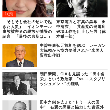
話題
「そもそも会社のせいで起
東京電力と右翼の黒幕「田
きた人災」 イオンモール
中清玄」 共産党の発電所
事故被害者の親族が慟哭の
破壊工作を阻止した男（徳
証言 「最後の言葉は…」
本栄一郎）
中曽根康弘元首相を偲ぶ レーガン
大統領から協力要請された”米国人
質救出作戦”
朝日新聞、CIAも見誤った「田中角
栄」という政治家 “vs.エスタブリ
ッシュメント”の確執
田中角栄を支えた“もう一人の田
中” 右翼の黒幕と協力した資源外