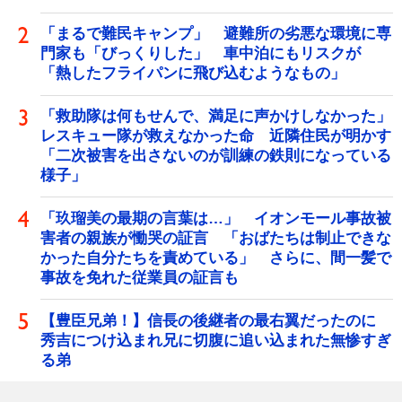
「まるで難民キャンプ」 避難所の劣悪な環境に専
門家も「びっくりした」 車中泊にもリスクが
「熱したフライパンに飛び込むようなもの」
「救助隊は何もせんで、満足に声かけしなかった」
レスキュー隊が救えなかった命 近隣住民が明かす
「二次被害を出さないのが訓練の鉄則になっている
様子」
「玖瑠美の最期の言葉は…」 イオンモール事故被
害者の親族が慟哭の証言 「おばたちは制止できな
かった自分たちを責めている」 さらに、間一髪で
事故を免れた従業員の証言も
【豊臣兄弟！】信長の後継者の最右翼だったのに
秀吉につけ込まれ兄に切腹に追い込まれた無惨すぎ
る弟