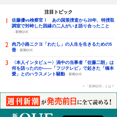
注目トピック
佐藤優vs検察官！ あの国策捜査から20年、特捜取
調室で対峙した因縁の二人がいま語り合ったこと
新潮QUE
肉乃小路ニクヨ「わたし」の人生を生きるための5
冊
新潮QUE
〈本人インタビュー〉渦中の当事者「佐藤二朗」は
何を語ったのか――「フジテレビ」で起きた「橋本
愛」とのハラスメント騒動
新潮QUE
「新潮QUE」とは？