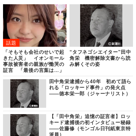
話題
「そもそも会社のせいで起
“タフネゴシエイター”田中
きた人災」 イオンモール
角栄 機密解除文書から読
事故被害者の親族が慟哭の
み解くその姿
証言 「最後の言葉は…」
田中角栄逮捕から40年 初めて語ら
れる「ロッキード事件」の発火点
――徳本栄一郎（ジャーナリスト）
【「田中角栄」追憶の証言者】ロッ
キード逮捕後の初インタビュー秘録
――佐藤修（モンゴル日刊紙東京特
派員）