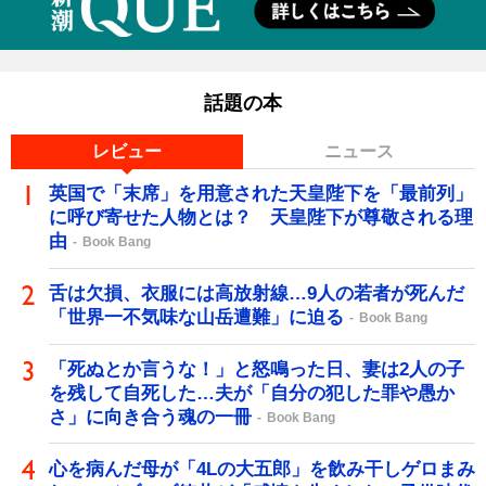
話題の本
レビュー
ニュース
英国で「末席」を用意された天皇陛下を「最前列」
に呼び寄せた人物とは？ 天皇陛下が尊敬される理
由
Book Bang
舌は欠損、衣服には高放射線…9人の若者が死んだ
「世界一不気味な山岳遭難」に迫る
Book Bang
「死ぬとか言うな！」と怒鳴った日、妻は2人の子
を残して自死した…夫が「自分の犯した罪や愚か
さ」に向き合う魂の一冊
Book Bang
心を病んだ母が「4Lの大五郎」を飲み干しゲロまみ