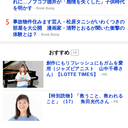
れに…ノブコブ徳井が「感情を失くした」子供時代
を明かす
Book Bang
事故物件住みます芸人・松原タニシがいわくつきの
部屋を大公開 漫画家・清野とおるが聞いた衝撃の
体験とは？
Book Bang
おすすめ
創作にもリフレッシュにもガムを愛
用（ジャズピアニスト 山中千尋さ
ん）【LOTTE TIMES】
PR
【特別読物】「救うこと、救われる
こと」（17） 角田光代さん
PR