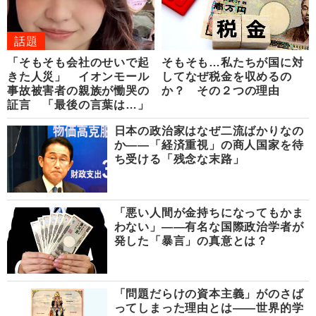
話題
「そもそも会社のせいで起
そもそも…私たちが国に対
きた人災」 イオンモール
してなぜ税金を収めるの
事故被害者の親族が慟哭の
か？ その２つの理由
証言 「最後の言葉は…」
日本の政治家はなぜ二流ばかりなの
か――「経済重視」の商人国家を待
ち受ける「残念な末路」
「悪い人間が金持ちになってもかま
わない」――有名な国際政治学者が
発した「暴言」の真意とは？
「問題だらけの資本主義」がのさば
ってしまった理由とは――世界的学