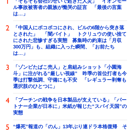
「そもそも会社のせいで起きた人災」 イオンモー
ル事故被害者の親族が慟哭の証言 「最後の言葉
は…」
「中国人にボコボコにされ、ビルの6階から突き落
とされた」 「闇バイト」 トクリュウの使い捨て
にされた悲惨すぎる実態 募集時の約束は「月収
300万円」も、組織に入った瞬間、「お前たち
は…」
「ゾンビたばこ売人」と肩組みショット「小園海
斗」に注がれる“厳しい視線” 昨季の首位打者も今
季は打撃低調、守備にも不安 「レギュラー剥奪も
選択肢のひとつに」
「プーチンの戦争を日本製品が支えている」「パー
トナー企業が日本に」米紙が報じた“スパイ天国”の
実態
“爆死”報道の「のん」13年ぶり連ドラ本格復帰 そ