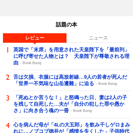
話題の本
レビュー
ニュース
英国で「末席」を用意された天皇陛下を「最前列」
に呼び寄せた人物とは？ 天皇陛下が尊敬される理
由
Book Bang
舌は欠損、衣服には高放射線…9人の若者が死んだ
「世界一不気味な山岳遭難」に迫る
Book Bang
「死ぬとか言うな！」と怒鳴った日、妻は2人の子
を残して自死した…夫が「自分の犯した罪や愚か
さ」に向き合う魂の一冊
Book Bang
心を病んだ母が「4Lの大五郎」を飲み干しゲロまみ
れに…ノブコブ徳井が「感情を失くした」子供時代