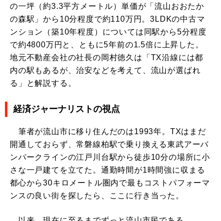
の一坪（約3.3平方メートル）単価が「流山おおたか
の森駅」から10分程度で約110万円。3LDKの中古マ
ンション（築10年程度）については同駅から5分程度
で約4800万円と、ともに5年前の1.5倍に上昇した。
地元不動産会社の社長の岡村徳久は「TX沿線には都
内の駅もあるが、治安などを考えて、流山が選ばれ
る」と解説する。
経済ジャーナリストの視点
筆者が流山市に移り住んだのは1993年。TXはまだ
開通しておらず、常磐線柏駅で乗り換える東武アーバ
ンパークラインの江戸川台駅から徒歩10分の場所に小
さな一戸建てを立てた。通勤時間が1時間強に収まる
都心から30キロメートル圏内で最もコストパフォーマ
ンスの良い街を探したら、ここに行き当った。
以来、現在に至るまでずっと流山市民である