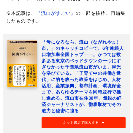
※本記事は、
『流山がすごい』
の一部を抜粋、再編集
したものです。
「母になるなら、流山（ながれやま）
市。」のキャッチコピーで、6年連続人
口増加率全国トップ――。かつては数
多ある東京のベッドタウンの一つにす
ぎなかった千葉県流山市がいま、脚光
を浴びている。「子育て中の共働き世
代」に的を絞った政策をはじめ、人材
活用、産業振興、都市計画、環境保全
まで、あらゆるテーマを同時並行で推
し進める。流山市在住30年、気鋭の経
済ジャーナリストが、徹底取材でその
魅力と秘密に迫る
ネット書店で購入する