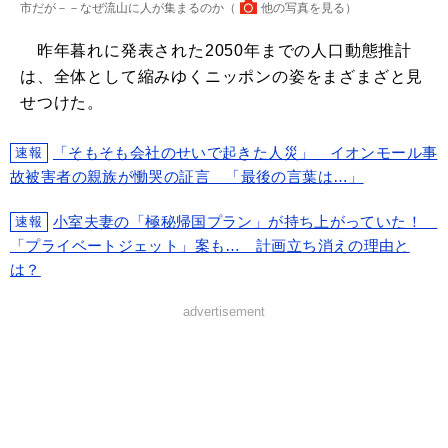
市だが－－なぜ流山に人が集まるのか（
他の写真を見る
）
昨年暮れに発表された2050年までの人口動態推計
は、全体として縮みゆくニッポンの姿をまざまざと見
せつけた。
「そもそも会社のせいで起きた人災」 イオンモール事
速報
故被害者の親族が慟哭の証言 「最後の言葉は…」
小室夫妻の「極秘帰国プラン」が持ち上がっていた！
速報
「プライベートジェット」案も… 計画立ち消えの理由と
は？
advertisement