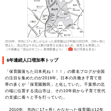
2010年、市内に17ヶ所しかなかった保育園は12年後の2022年、100ヶ所に
増えた。流山市は十分な人数の保育士を揃えるため、保育士を厚遇した
（※画像は『流山がすごい』新潮新書より）（
他の写真を見る
）
6年連続人口増加率トップ
「保育園落ちた日本死ね！！！」の匿名ブログが全国
の注目を集めたのが2016年。日本の共働き子育て世
帯の多くが「保育園難民」と化していた。千葉県の北
の端に位置する流山市は、その10年前から子育て世代
の支援に着々と手を打っていた。
2010年、市内に17ヶ所しかなかった保育園は12年