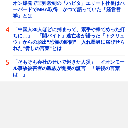
オン爆発で非難殺到の「ハビタ」エリート社長はハ
ーバードでMBA取得 かつて語っていた「経営哲
学」とは
「中国人30人ほどに捕まって、素手や棒でめった打
ちに…」 「闇バイト」逃亡者が語った「トクリュ
ウ」からの脱出“恐怖の瞬間” 入れ墨男に浴びせら
れた“脅しの言葉”とは
「そもそも会社のせいで起きた人災」 イオンモー
ル事故被害者の親族が慟哭の証言 「最後の言葉
は…」