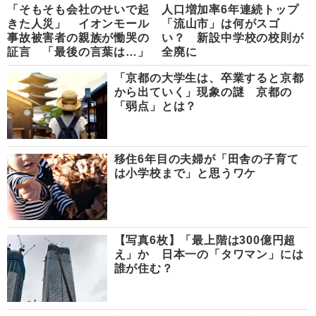
「そもそも会社のせいで起
人口増加率6年連続トップ
きた人災」 イオンモール
「流山市」は何がスゴ
事故被害者の親族が慟哭の
い？ 新設中学校の校則が
証言 「最後の言葉は…」
全廃に
「京都の大学生は、卒業すると京都
から出ていく」現象の謎 京都の
「弱点」とは？
移住6年目の夫婦が「田舎の子育て
は小学校まで」と思うワケ
【写真6枚】「最上階は300億円超
え」か 日本一の「タワマン」には
誰が住む？