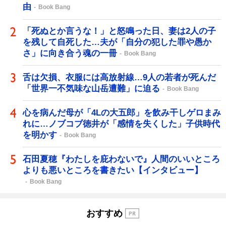
由
Book Bang
「死ぬとか言うな！」と怒鳴った日、妻は2人の子
を残して自死した…夫が「自分の犯した罪や愚か
さ」に向き合う魂の一冊
Book Bang
舌は欠損、衣服には高放射線…9人の若者が死んだ
「世界一不気味な山岳遭難」に迫る
Book Bang
心を病んだ母が「4Lの大五郎」を飲み干しゲロまみ
れに…ノブコブ徳井が「感情を失くした」子供時代
を明かす
Book Bang
石田夏穂『わたしを庇わないで』人間のいいところ
よりも悪いところを書きたい【インタビュー】
Book Bang
おすすめ