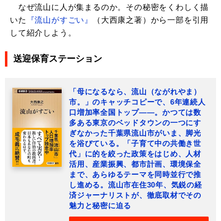
なぜ流山に人が集まるのか。その秘密をくわしく描
いた
『流山がすごい』
（大西康之著）から一部を引用
して紹介しよう。
送迎保育ステーション
「母になるなら、流山（ながれやま）
市。」のキャッチコピーで、6年連続人
口増加率全国トップ――。かつては数
多ある東京のベッドタウンの一つにす
ぎなかった千葉県流山市がいま、脚光
を浴びている。「子育て中の共働き世
代」に的を絞った政策をはじめ、人材
活用、産業振興、都市計画、環境保全
まで、あらゆるテーマを同時並行で推
し進める。流山市在住30年、気鋭の経
済ジャーナリストが、徹底取材でその
魅力と秘密に迫る