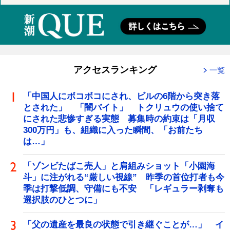
アクセスランキング
一覧
「中国人にボコボコにされ、ビルの6階から突き落
とされた」 「闇バイト」 トクリュウの使い捨て
にされた悲惨すぎる実態 募集時の約束は「月収
300万円」も、組織に入った瞬間、「お前たち
は…」
「ゾンビたばこ売人」と肩組みショット「小園海
斗」に注がれる“厳しい視線” 昨季の首位打者も今
季は打撃低調、守備にも不安 「レギュラー剥奪も
選択肢のひとつに」
「父の遺産を最良の状態で引き継ぐことが…」 イ