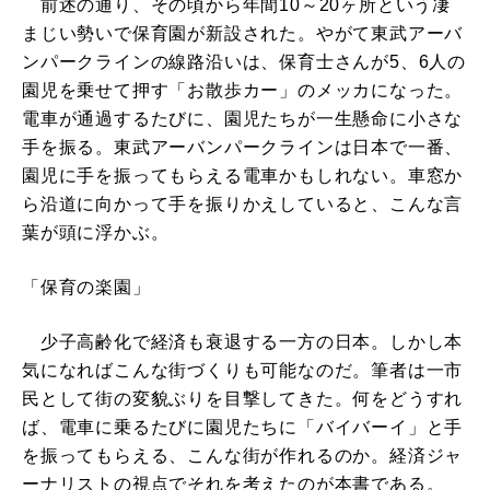
前述の通り、その頃から年間10～20ヶ所という凄
まじい勢いで保育園が新設された。やがて東武アーバ
ンパークラインの線路沿いは、保育士さんが5、6人の
園児を乗せて押す「お散歩カー」のメッカになった。
電車が通過するたびに、園児たちが一生懸命に小さな
手を振る。東武アーバンパークラインは日本で一番、
園児に手を振ってもらえる電車かもしれない。車窓か
ら沿道に向かって手を振りかえしていると、こんな言
葉が頭に浮かぶ。
「保育の楽園」
少子高齢化で経済も衰退する一方の日本。しかし本
気になればこんな街づくりも可能なのだ。筆者は一市
民として街の変貌ぶりを目撃してきた。何をどうすれ
ば、電車に乗るたびに園児たちに「バイバーイ」と手
を振ってもらえる、こんな街が作れるのか。経済ジャ
ーナリストの視点でそれを考えたのが本書である。