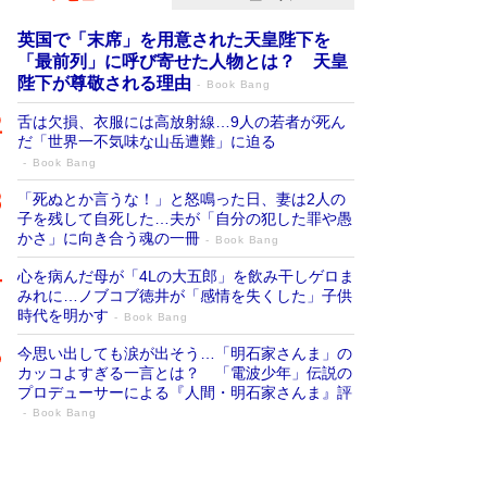
英国で「末席」を用意された天皇陛下を
「最前列」に呼び寄せた人物とは？ 天皇
陛下が尊敬される理由
Book Bang
舌は欠損、衣服には高放射線…9人の若者が死ん
だ「世界一不気味な山岳遭難」に迫る
Book Bang
「死ぬとか言うな！」と怒鳴った日、妻は2人の
子を残して自死した…夫が「自分の犯した罪や愚
かさ」に向き合う魂の一冊
Book Bang
心を病んだ母が「4Lの大五郎」を飲み干しゲロま
みれに…ノブコブ徳井が「感情を失くした」子供
時代を明かす
Book Bang
今思い出しても涙が出そう…「明石家さんま」の
カッコよすぎる一言とは？ 「電波少年」伝説の
プロデューサーによる『人間・明石家さんま』評
Book Bang
「宇宙兄弟」最終46巻がベストセラー1
位 宇宙開発への関心を押し上げた18年の