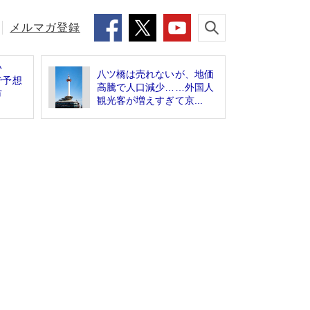
メルマガ登録
い
八ツ橋は売れないが、地価
で予想
高騰で人口減少……外国人
都市
観光客が増えすぎて京...