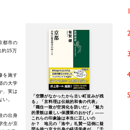
京都市の
約15万
修を施す
都の大学
か、実は
「空襲がなかったから古い町並みが残
ない。
る」「京料理は伝統的和食の代表」
「職住一致が空洞化を防いだ」「魅力
的景観は厳しい保護策のおかげ」――
校の出身
これらの印象論は本当に正しいの
の学生が京
か？ 地元の「洛中」礼賛一辺倒に疑
問を持つ京大出身の経済学者が、「千