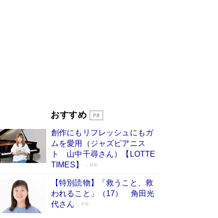
物語に幕 特装版には「宇宙で描かれたマ
ンガ」も収録
Book Bang
美輪明宏 晩年の回答を集めた『ほほえんで生き
るための人生相談』がランクイン［エンターテイ
メントベストセラー］
Book Bang
「『火垂るの墓』は、大嘘である」原作者が抱き
続けた“自責の念”とは…「自己憐憫は描きたくな
い」監督が徹底的にこだわったこと（後編） #
戦争の記憶
Book Bang
皇室はなぜ世界から尊敬されているのか？ 「天
おすすめ
皇陛下はお元気でおられるか」がサウジ国王の第
一声になる理由
Book Bang
創作にもリフレッシュにもガ
東野圭吾、伊坂幸太郎の人気シリーズ最新作どち
ムを愛用（ジャズピアニス
らも文庫化 映画化された直木賞受賞作もランク
ト 山中千尋さん）【LOTTE
イン［文庫ベストセラー］
Book Bang
TIMES】
PR
【特別読物】「救うこと、救
われること」（17） 角田光
代さん
PR