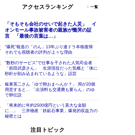
アクセスランキング
一覧
「そもそも会社のせいで起きた人災」 イ
オンモール事故被害者の親族が慟哭の証
言 「最後の言葉は…」
“爆死”報道の「のん」13年ぶり連ドラ本格復帰
それでも視聴者の評判が上々な理由
“数秒のサービス”で仕事を干された人気司会者
「前田武彦さん」 生涯現役だった気概と「体に
秒針が刻み込まれているような」話芸
板東英二さん「ゆで卵おまへんか？」 局が20個
用意すると… 「出演料も交通費も要らん」のゆ
で卵伝説
「将来的に年約2500億円という莫大な金額
に…」 三井物産「鉄鉱石事業」爆発的収益力の
秘密とは
注目トピック