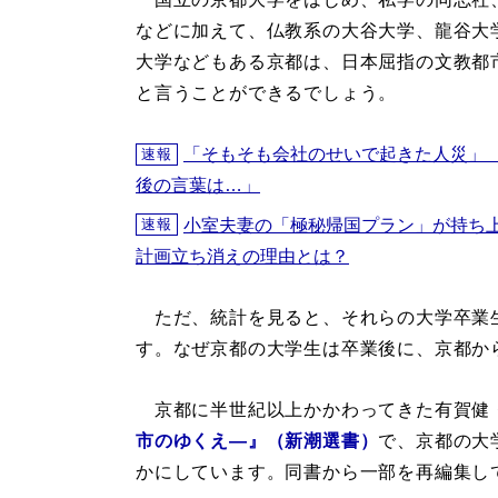
などに加えて、仏教系の大谷大学、龍谷大
大学などもある京都は、日本屈指の文教都
と言うことができるでしょう。
「そもそも会社のせいで起きた人災」
速報
後の言葉は…」
小室夫妻の「極秘帰国プラン」が持ち
速報
計画立ち消えの理由とは？
ただ、統計を見ると、それらの大学卒業
す。なぜ京都の大学生は卒業後に、京都か
京都に半世紀以上かかわってきた有賀健
市のゆくえ―』（新潮選書）
で、京都の大
かにしています。同書から一部を再編集し