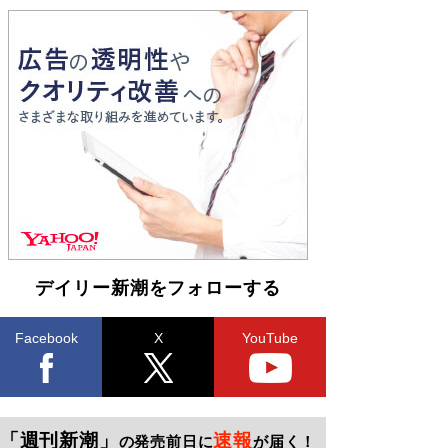
デイリー新潮をフォローする
Facebook
X
YouTube
「週刊新潮」
速報
の発売前日に
が届く！