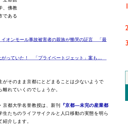
学、佛教
市である
 イオンモール事故被害者の親族が慟哭の証言 「最
上がっていた！ 「プライベートジェット」案も…
生がそのまま京都にとどまることは少ないようで
ら離れていくのでしょうか。
・京都大学名誉教授は、新刊
『京都―未完の産業都
学生たちのライフサイクルと人口移動の実態を明ら
て紹介します。