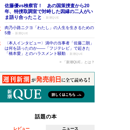
佐藤優vs検察官！ あの国策捜査から20
年、特捜取調室で対峙した因縁の二人がい
ま語り合ったこと
新潮QUE
肉乃小路ニクヨ「わたし」の人生を生きるための
5冊
新潮QUE
〈本人インタビュー〉渦中の当事者「佐藤二朗」
は何を語ったのか――「フジテレビ」で起きた
「橋本愛」とのハラスメント騒動
新潮QUE
「新潮QUE」とは？
話題の本
レビュー
ニュース