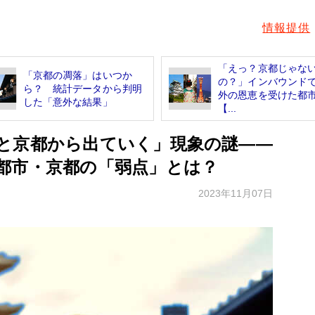
情報提供
「えっ？京都じゃな
「京都の凋落」はいつか
の？」インバウンド
ら？ 統計データから判明
外の恩恵を受けた
した「意外な結果」
【...
と京都から出ていく」現象の謎――
都市・京都の「弱点」とは？
2023年11月07日