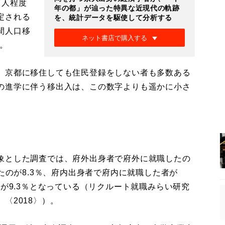
万人程度
年の都」が辿った特異な近現代の軌跡
定される
を、統計データを駆使して分析する
間人口移
ネット書店で購入する
）。
、京都に移住しても住民登録をしない者も多数ある
の進学に伴う移出入は、この数字よりも遥かに小さ
象とした調査では、府外出身者で府外に就職したの
たのが8.3％、府内出身者で府内に就職した者が
者が9.3％となっている（リクルート就職みらい研究
〈2018〉）。