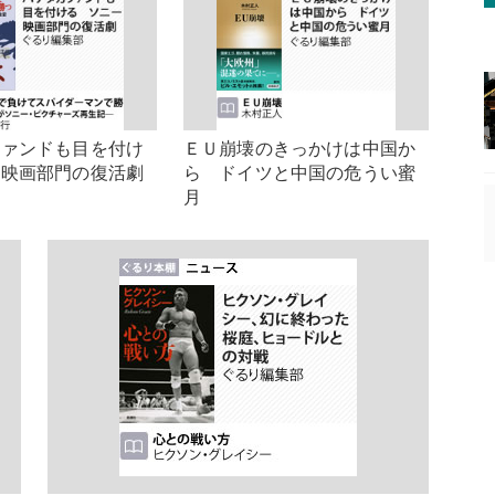
ファンドも目を付け
ＥＵ崩壊のきっかけは中国か
ー映画部門の復活劇
ら ドイツと中国の危うい蜜
月