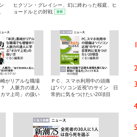
ン
ヒクソン・グレイシー、幻に終わった桜庭、ヒ
、
ョードルとの対戦
黒崎がリアルな職場
ＰＣ、スマホ利用中の頭痛
中？ 人脈力の達人
は“パソコン近視”のサイン 日
オカマ上司」の扱い
常的に気をつけたい20項目