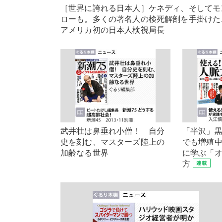
［世界に誇れる日本人］ケネディ、そしてモ
ローも。多くの著名人の検死解剖を手掛けた
アメリカ初の日本人検視局長
武井壮は鼻垂れ小僧！ 自分
「半沢」
史を刻む、マスターズ陸上の
でも増殖
加齢なる世界
に学ぶ「
方