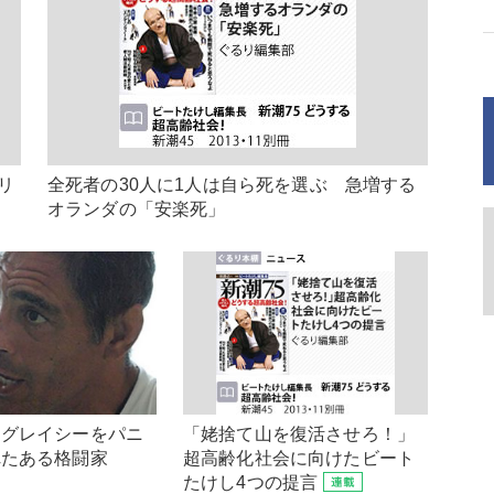
リ
全死者の30人に1人は自ら死を選ぶ 急増する
オランダの「安楽死」
・グレイシーをパニ
「姥捨て山を復活させろ！」
れたある格闘家
超高齢化社会に向けたビート
たけし4つの提言