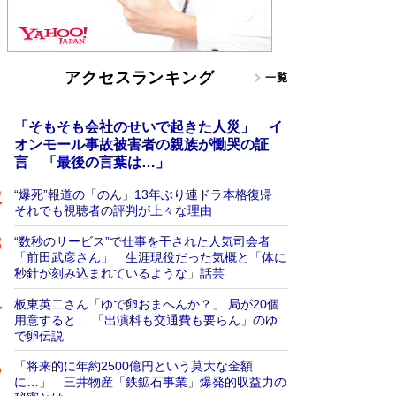
アクセスランキング
一覧
「そもそも会社のせいで起きた人災」 イ
オンモール事故被害者の親族が慟哭の証
言 「最後の言葉は…」
“爆死”報道の「のん」13年ぶり連ドラ本格復帰
それでも視聴者の評判が上々な理由
“数秒のサービス”で仕事を干された人気司会者
「前田武彦さん」 生涯現役だった気概と「体に
秒針が刻み込まれているような」話芸
板東英二さん「ゆで卵おまへんか？」 局が20個
用意すると… 「出演料も交通費も要らん」のゆ
で卵伝説
「将来的に年約2500億円という莫大な金額
に…」 三井物産「鉄鉱石事業」爆発的収益力の