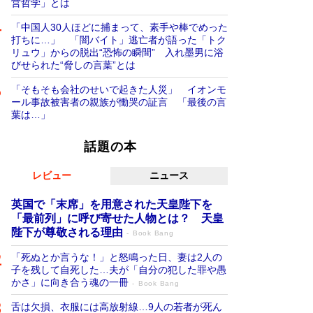
営哲学」とは
「中国人30人ほどに捕まって、素手や棒でめった
打ちに…」 「闇バイト」逃亡者が語った「トク
リュウ」からの脱出“恐怖の瞬間” 入れ墨男に浴
びせられた“脅しの言葉”とは
「そもそも会社のせいで起きた人災」 イオンモ
ール事故被害者の親族が慟哭の証言 「最後の言
葉は…」
話題の本
レビュー
ニュース
英国で「末席」を用意された天皇陛下を
「最前列」に呼び寄せた人物とは？ 天皇
陛下が尊敬される理由
Book Bang
「死ぬとか言うな！」と怒鳴った日、妻は2人の
子を残して自死した…夫が「自分の犯した罪や愚
かさ」に向き合う魂の一冊
Book Bang
舌は欠損、衣服には高放射線…9人の若者が死ん