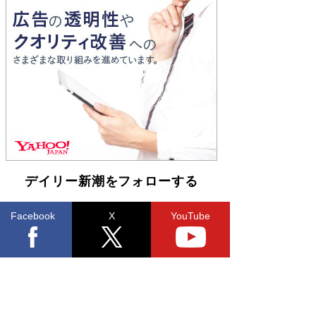
とりのプラネット』試し読み
Book Bang
和田秀樹の70代、80代向け新書がベスト3を独
占 上半期1位にも選出［新書ベストセラー］
Book Bang
デイリー新潮をフォローする
Facebook
X
YouTube