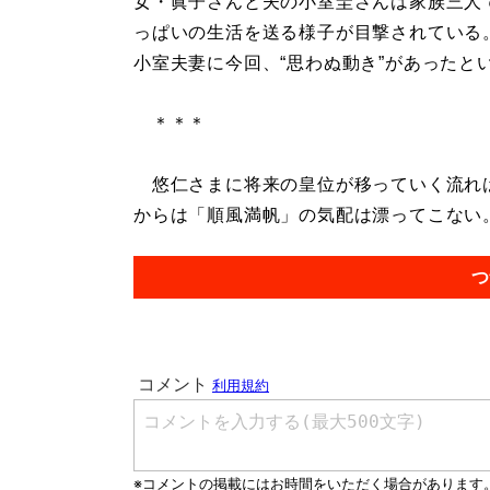
女・眞子さんと夫の小室圭さんは家族三人
っぱいの生活を送る様子が目撃されている
小室夫妻に今回、“思わぬ動き”があったと
＊＊＊
悠仁さまに将来の皇位が移っていく流れは
からは「順風満帆」の気配は漂ってこない。.
つ