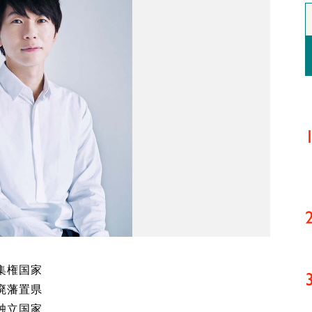
集権国家
廃藩置県
独立国家