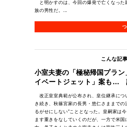
と明かすのは、今回の爆発で亡くなった雑
族の男性だ。...
つ
こんな記
小室夫妻の「極秘帰国プラン
イベートジェット」案も… 
改正皇室典範が公布され、皇位継承につ
き続き、秋篠宮家の長男・悠仁さままでの
るがせにしない”こととなった。皇嗣家は
ます重きをなしていくのだが、一方で米国