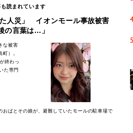
事も読まれています
た人災」 イオンモール事故被害
後の言葉は…」
きな被害
島町）。
導が終わっ
いた専門
のおばとその娘が、避難していたモールの駐車場で