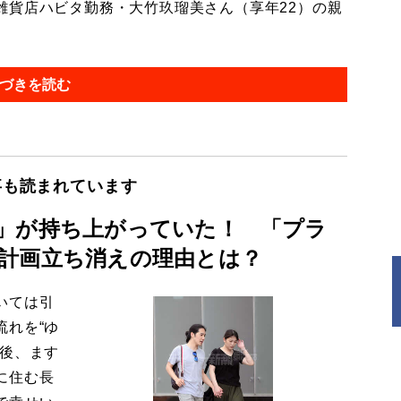
貨店ハビタ勤務・大竹玖瑠美さん（享年22）の親
づきを読む
事も読まれています
」が持ち上がっていた！ 「プラ
計画立ち消えの理由とは？
いては引
流れを“ゆ
今後、ます
に住む長