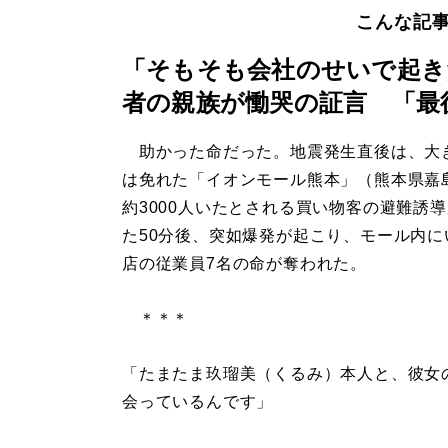
こんな記
「そもそも会社のせいで起き
者の親族が慟哭の証言 「最
助かった命だった。地震発生直後は、大
は免れた「イオンモール熊本」（熊本県嘉
約3000人いたとされる買い物客の避難誘
た50分後、突如爆発が起こり、モール内に
店の従業員7名の命が奪われた。
＊＊＊
「たまたま玖瑠美（くるみ）本人と、彼女
会っているんです」