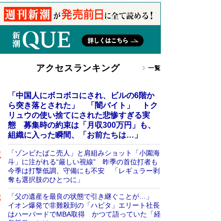
アクセスランキング
一覧
「中国人にボコボコにされ、ビルの6階か
ら突き落とされた」 「闇バイト」 トク
リュウの使い捨てにされた悲惨すぎる実
態 募集時の約束は「月収300万円」も、
組織に入った瞬間、「お前たちは…」
「ゾンビたばこ売人」と肩組みショット「小園海
斗」に注がれる“厳しい視線” 昨季の首位打者も
今季は打撃低調、守備にも不安 「レギュラー剥
奪も選択肢のひとつに」
「父の遺産を最良の状態で引き継ぐことが…」
イオン爆発で非難殺到の「ハビタ」エリート社長
はハーバードでMBA取得 かつて語っていた「経