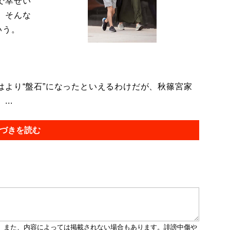
で幸せい
。そんな
いう。
より“盤石”になったといえるわけだが、秋篠宮家
..
づきを読む