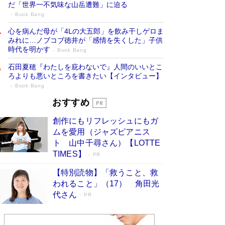
だ「世界一不気味な山岳遭難」に迫る
Book Bang
心を病んだ母が「4Lの大五郎」を飲み干しゲロま
みれに…ノブコブ徳井が「感情を失くした」子供
時代を明かす
Book Bang
石田夏穂『わたしを庇わないで』人間のいいとこ
ろよりも悪いところを書きたい【インタビュー】
Book Bang
73歳でも働くしかない 「老後レス時代」
おすすめ
に交通誘導員の独白が話題
Book Bang
創作にもリフレッシュにもガ
「『火垂るの墓』は、大嘘である」原作者が抱き
ムを愛用（ジャズピアニス
続けた“自責の念”とは…「自己憐憫は描きたくな
ト 山中千尋さん）【LOTTE
い」監督が徹底的にこだわったこと（後編） #
TIMES】
PR
戦争の記憶
Book Bang
【特別読物】「救うこと、救
「なんで？ そんな馬鹿な……」90歳になった作
われること」（17） 角田光
家・阿刀田高さんが、ひとり暮らしの生活を明か
す
代さん
Book Bang
PR
友近氏、絶賛！ 鎌倉を舞台に、孤独を抱えた
人々が新たな一歩を踏み出す連作短篇集『海のほ