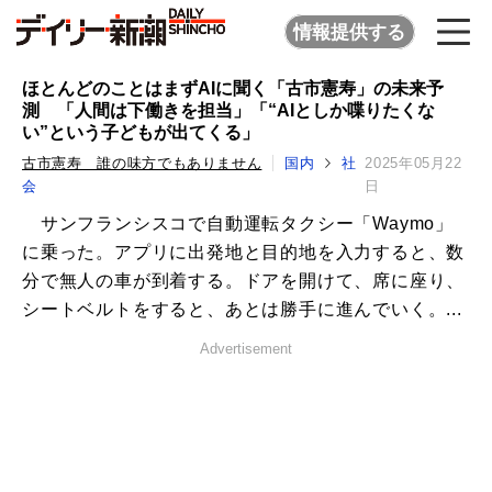
情報提供する
ほとんどのことはまずAIに聞く「古市憲寿」の未来予
測 「人間は下働きを担当」「“AIとしか喋りたくな
い”という子どもが出てくる」
古市憲寿 誰の味方でもありません
国内
社
2025年05月22
会
日
サンフランシスコで自動運転タクシー「Waymo」
に乗った。アプリに出発地と目的地を入力すると、数
分で無人の車が到着する。ドアを開けて、席に座り、
シートベルトをすると、あとは勝手に進んでいく。...
Advertisement