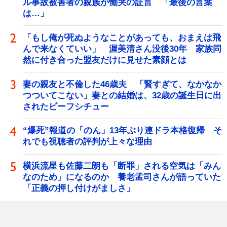
ル事故被害者の親族が慟哭の証言 「最後の言葉
は…」
「もし俺が死ぬようなことがあっても、おまえは飛
んで来なくていい」 渥美清さん没後30年 家族同
然に付き合った盟友だけに見せた素顔とは
妻の親友と不倫した46歳夫 「賢すぎて、なかなか
つついてこない」妻との結婚は、32歳の誕生日に出
されたビーフシチュー
“爆死”報道の「のん」13年ぶり連ドラ本格復帰 そ
れでも視聴者の評判が上々な理由
横浜流星も佐藤二朗も「断罪」される空気は「みん
なのため」になるのか 養老孟司さんが語っていた
「正義の押し付けがましさ」