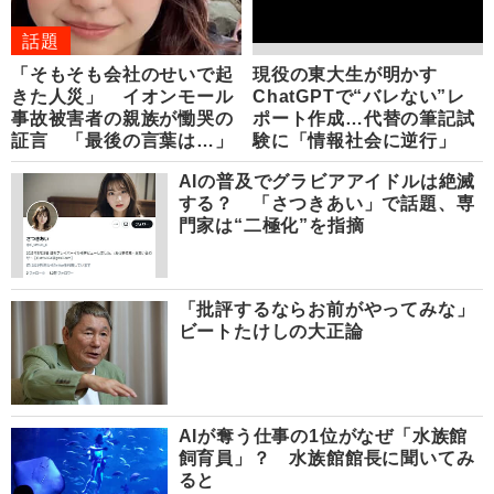
話題
「そもそも会社のせいで起
現役の東大生が明かす
きた人災」 イオンモール
ChatGPTで“バレない”レ
事故被害者の親族が慟哭の
ポート作成…代替の筆記試
証言 「最後の言葉は…」
験に「情報社会に逆行」
AIの普及でグラビアアイドルは絶滅
する？ 「さつきあい」で話題、専
門家は“二極化”を指摘
「批評するならお前がやってみな」
ビートたけしの大正論
AIが奪う仕事の1位がなぜ「水族館
飼育員」？ 水族館館長に聞いてみ
ると