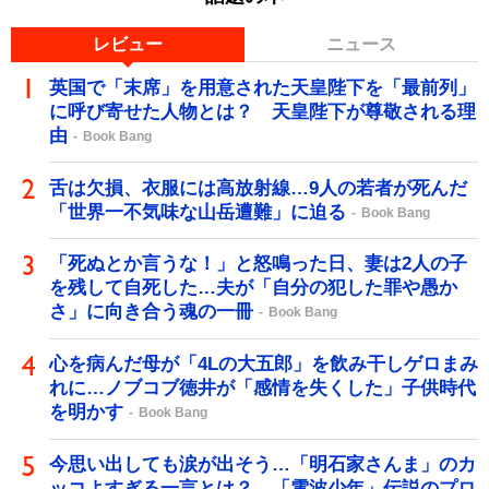
レビュー
ニュース
英国で「末席」を用意された天皇陛下を「最前列」
に呼び寄せた人物とは？ 天皇陛下が尊敬される理
由
Book Bang
舌は欠損、衣服には高放射線…9人の若者が死んだ
「世界一不気味な山岳遭難」に迫る
Book Bang
「死ぬとか言うな！」と怒鳴った日、妻は2人の子
を残して自死した…夫が「自分の犯した罪や愚か
さ」に向き合う魂の一冊
Book Bang
心を病んだ母が「4Lの大五郎」を飲み干しゲロまみ
れに…ノブコブ徳井が「感情を失くした」子供時代
を明かす
Book Bang
今思い出しても涙が出そう…「明石家さんま」のカ
ッコよすぎる一言とは？ 「電波少年」伝説のプロ