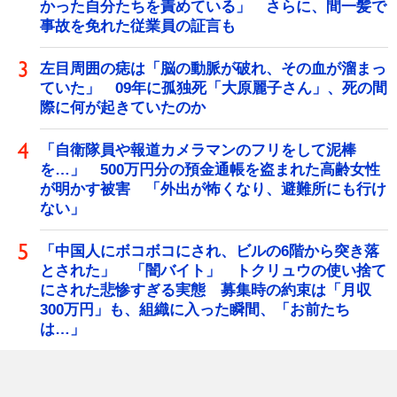
かった自分たちを責めている」 さらに、間一髪で
事故を免れた従業員の証言も
左目周囲の痣は「脳の動脈が破れ、その血が溜まっ
ていた」 09年に孤独死「大原麗子さん」、死の間
際に何が起きていたのか
「自衛隊員や報道カメラマンのフリをして泥棒
を…」 500万円分の預金通帳を盗まれた高齢女性
が明かす被害 「外出が怖くなり、避難所にも行け
ない」
「中国人にボコボコにされ、ビルの6階から突き落
とされた」 「闇バイト」 トクリュウの使い捨て
にされた悲惨すぎる実態 募集時の約束は「月収
300万円」も、組織に入った瞬間、「お前たち
は…」