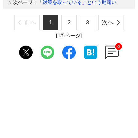
次ページ：
「対策を取っている」という勘違い
前へ
1
2
3
次へ
[1/5ページ]
0