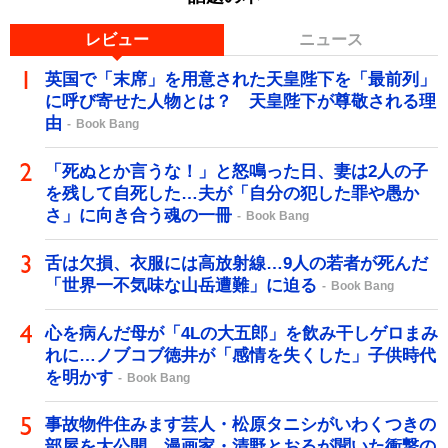
レビュー
ニュース
英国で「末席」を用意された天皇陛下を「最前列」
に呼び寄せた人物とは？ 天皇陛下が尊敬される理
由
Book Bang
「死ぬとか言うな！」と怒鳴った日、妻は2人の子
を残して自死した…夫が「自分の犯した罪や愚か
さ」に向き合う魂の一冊
Book Bang
舌は欠損、衣服には高放射線…9人の若者が死んだ
「世界一不気味な山岳遭難」に迫る
Book Bang
心を病んだ母が「4Lの大五郎」を飲み干しゲロまみ
れに…ノブコブ徳井が「感情を失くした」子供時代
を明かす
Book Bang
事故物件住みます芸人・松原タニシがいわくつきの
部屋を大公開 漫画家・清野とおるが聞いた衝撃の