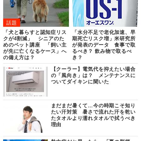
話題
「犬と暮らすと認知症リス
「水分不足で老化加速、早
クが4割減」 シニアのた
期死亡リスク増」米研究所
めのペット講座 「飼い主
が発表のデータ 食事で取
が先に亡くなるケース」へ
るべき？ 飲み物で取るべ
の備え方は？
き？
【クーラー】電気代を抑えたい場合
の「風向き」は？ メンテナンスに
ついてダイキンに聞いた
まだまだ暑くて…今の時期こそ知り
たい汗対策 暑さで流れた汗を乾い
たタオルより濡れタオルで拭うべき
理由