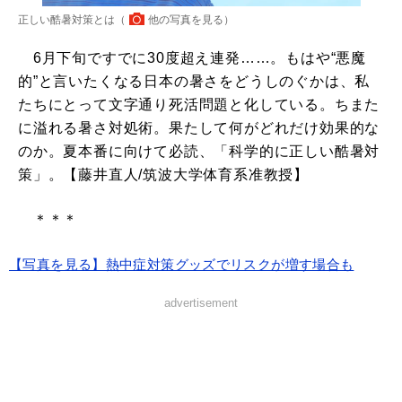
正しい酷暑対策とは（
他の写真を見る
）
6月下旬ですでに30度超え連発……。もはや“悪魔
的”と言いたくなる日本の暑さをどうしのぐかは、私
たちにとって文字通り死活問題と化している。ちまた
に溢れる暑さ対処術。果たして何がどれだけ効果的な
のか。夏本番に向けて必読、「科学的に正しい酷暑対
策」。【藤井直人/筑波大学体育系准教授】
＊＊＊
【写真を見る】熱中症対策グッズでリスクが増す場合も
advertisement