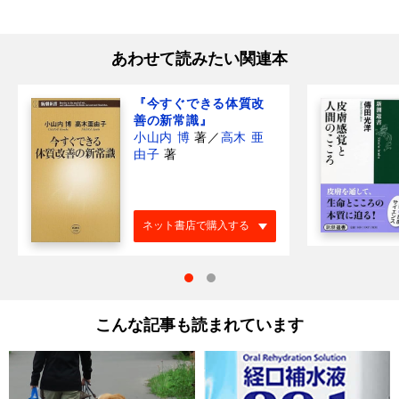
あわせて読みたい関連本
『今すぐできる体質改
善の新常識』
小山内 博
著
／
高木 亜
由子
著
ネット書店で購入する
こんな記事も読まれています