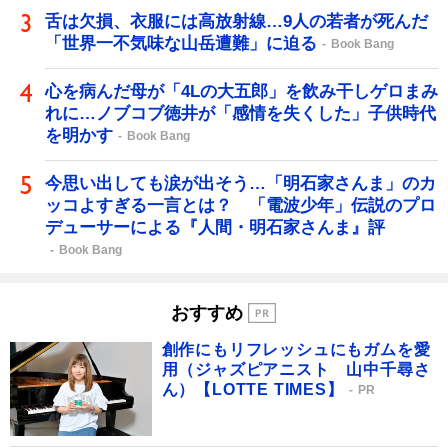
舌は欠損、衣服には高放射線…9人の若者が死んだ
「世界一不気味な山岳遭難」に迫る
Book Bang
心を病んだ母が「4Lの大五郎」を飲み干しゲロまみ
れに…ノブコブ徳井が「感情を失くした」子供時代
を明かす
Book Bang
今思い出しても涙が出そう…「明石家さんま」のカ
ッコよすぎる一言とは？ 「電波少年」伝説のプロ
デューサーによる『人間・明石家さんま』評
Book Bang
おすすめ
創作にもリフレッシュにもガムを愛
用（ジャズピアニスト 山中千尋さ
ん）【LOTTE TIMES】
PR