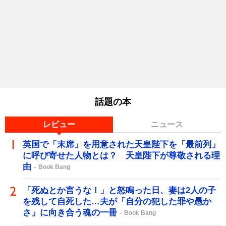
話題の本
レビュー
ニュース
英国で「末席」を用意された天皇陛下を「最前列」
に呼び寄せた人物とは？ 天皇陛下が尊敬される理
由
Book Bang
「死ぬとか言うな！」と怒鳴った日、妻は2人の子
を残して自死した…夫が「自分の犯した罪や愚か
さ」に向き合う魂の一冊
Book Bang