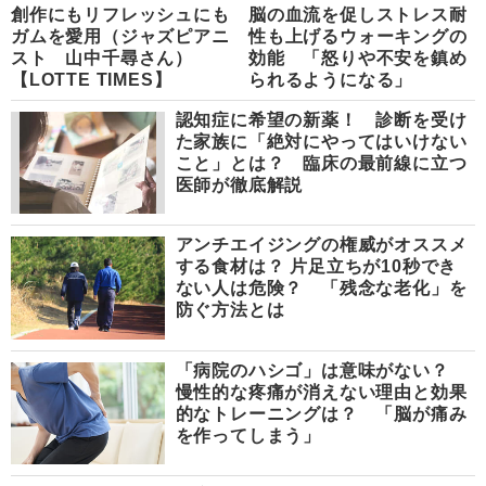
創作にもリフレッシュにも
脳の血流を促しストレス耐
ガムを愛用（ジャズピアニ
性も上げるウォーキングの
スト 山中千尋さん）
効能 「怒りや不安を鎮め
【LOTTE TIMES】
られるようになる」
認知症に希望の新薬！ 診断を受け
た家族に「絶対にやってはいけない
こと」とは？ 臨床の最前線に立つ
医師が徹底解説
アンチエイジングの権威がオススメ
する食材は？ 片足立ちが10秒でき
ない人は危険？ 「残念な老化」を
防ぐ方法とは
「病院のハシゴ」は意味がない？
慢性的な疼痛が消えない理由と効果
的なトレーニングは？ 「脳が痛み
を作ってしまう」