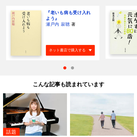
『老いも病も受け入れ
よう』
瀬戸内 寂聴
著
ネット書店で購入する
こんな記事も読まれています
話題