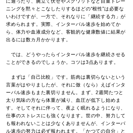
に通ったり、腕立て伏せやスクワットなど自重トレー
ニングを黙々とこなしたりするほどの“根性”は必要な
いわけですが、一方で、それなりに「継続する力」が
求められます。実際、インターバル速歩を始めてか
ら、体力や血液成分など、客観的な健康数値に結果が
出るには数カ月かかります。
では、どうやったらインターバル速歩を継続させる
ことができるのでしょうか。コツは3点あります。
まずは「自己比較」です。筋肉は裏切らないという
言葉がはやりましたが、それに倣（なら）えばインタ
ーバル速歩もまた裏切りません。まず、2週間たつと
太り気味の方なら体重が減り、血圧が低下し始めま
す。そしてそれに伴って、夜よく眠れるようになり、
仕事のストレスにも強くなります。世の中、努力して
も報われないことは少なくありませんが、インターバ
ル速歩の努力は必ず報われます。「かつての自分」と