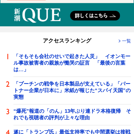
アクセスランキング
一覧
「そもそも会社のせいで起きた人災」 イオンモー
ル事故被害者の親族が慟哭の証言 「最後の言葉
は…」
「プーチンの戦争を日本製品が支えている」「パー
トナー企業が日本に」米紙が報じた“スパイ天国”の
実態
“爆死”報道の「のん」13年ぶり連ドラ本格復帰 そ
れでも視聴者の評判が上々な理由
遂に「トランプ氏」最低支持率でも中間選挙は接戦