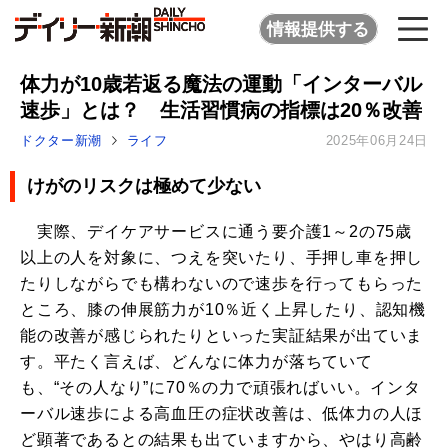
情報提供する
体力が10歳若返る魔法の運動「インターバル
速歩」とは？ 生活習慣病の指標は20％改善
ドクター新潮
ライフ
2025年06月24日
けがのリスクは極めて少ない
実際、デイケアサービスに通う要介護1～2の75歳
以上の人を対象に、つえを突いたり、手押し車を押し
たりしながらでも構わないので速歩を行ってもらった
ところ、膝の伸展筋力が10％近く上昇したり、認知機
能の改善が感じられたりといった実証結果が出ていま
す。平たく言えば、どんなに体力が落ちていて
も、“その人なり”に70％の力で頑張ればいい。インタ
ーバル速歩による高血圧の症状改善は、低体力の人ほ
ど顕著であるとの結果も出ていますから、やはり高齢