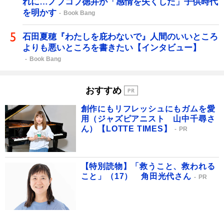
れに…ノブコブ徳井が「感情を失くした」子供時代
を明かす
Book Bang
石田夏穂『わたしを庇わないで』人間のいいところ
よりも悪いところを書きたい【インタビュー】
Book Bang
おすすめ
創作にもリフレッシュにもガムを愛
用（ジャズピアニスト 山中千尋さ
ん）【LOTTE TIMES】
PR
【特別読物】「救うこと、救われる
こと」（17） 角田光代さん
PR