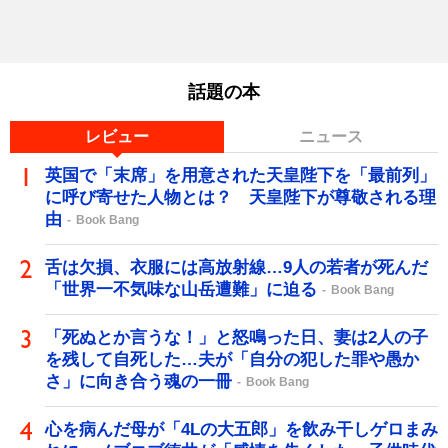
話題の本
レビュー
ニュース
英国で「末席」を用意された天皇陛下を「最前列」
に呼び寄せた人物とは？ 天皇陛下が尊敬される理
由
Book Bang
舌は欠損、衣服には高放射線…9人の若者が死んだ
「世界一不気味な山岳遭難」に迫る
Book Bang
「死ぬとか言うな！」と怒鳴った日、妻は2人の子
を残して自死した…夫が「自分の犯した罪や愚か
さ」に向き合う魂の一冊
Book Bang
心を病んだ母が「4Lの大五郎」を飲み干しゲロまみ