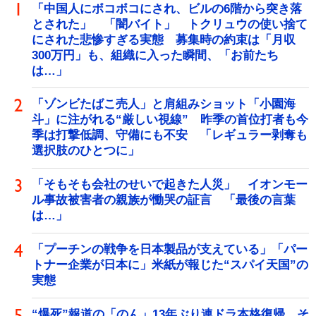
「中国人にボコボコにされ、ビルの6階から突き落
とされた」 「闇バイト」 トクリュウの使い捨て
にされた悲惨すぎる実態 募集時の約束は「月収
300万円」も、組織に入った瞬間、「お前たち
は…」
「ゾンビたばこ売人」と肩組みショット「小園海
斗」に注がれる“厳しい視線” 昨季の首位打者も今
季は打撃低調、守備にも不安 「レギュラー剥奪も
選択肢のひとつに」
「そもそも会社のせいで起きた人災」 イオンモー
ル事故被害者の親族が慟哭の証言 「最後の言葉
は…」
「プーチンの戦争を日本製品が支えている」「パー
トナー企業が日本に」米紙が報じた“スパイ天国”の
実態
“爆死”報道の「のん」13年ぶり連ドラ本格復帰 そ