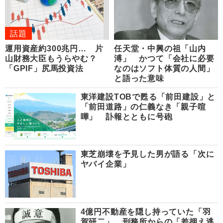
話題
運用資産約300兆円… 片
任天堂・中興の祖「山内
山財務大臣もうらやむ？
溥」 かつて「会社に必要
「GPIF」尻馬投資法
なのはソフト体質の人間」
と語った意味
東洋建設TOBで甦る「前田建設」と
「前田道路」の仁義なき「親子喧
嘩」 訃報とともに号砲
東芝崩壊を予見した男が語る「次に
ヤバイ企業」
4億円不動産を隠し持っていた「羽
賀研二」 刑務所からの「差押え逃