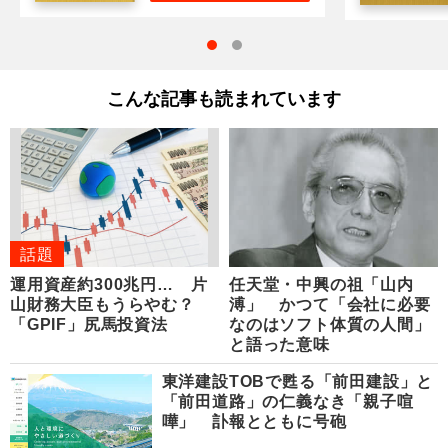
こんな記事も読まれています
話題
運用資産約300兆円… 片
任天堂・中興の祖「山内
山財務大臣もうらやむ？
溥」 かつて「会社に必要
「GPIF」尻馬投資法
なのはソフト体質の人間」
と語った意味
東洋建設TOBで甦る「前田建設」と
「前田道路」の仁義なき「親子喧
嘩」 訃報とともに号砲