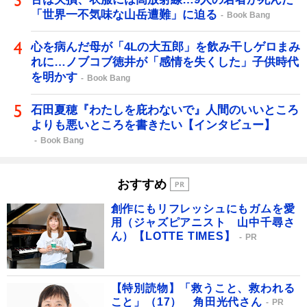
「世界一不気味な山岳遭難」に迫る
Book Bang
心を病んだ母が「4Lの大五郎」を飲み干しゲロまみ
れに…ノブコブ徳井が「感情を失くした」子供時代
を明かす
Book Bang
石田夏穂『わたしを庇わないで』人間のいいところ
よりも悪いところを書きたい【インタビュー】
Book Bang
おすすめ
創作にもリフレッシュにもガムを愛
用（ジャズピアニスト 山中千尋さ
ん）【LOTTE TIMES】
PR
【特別読物】「救うこと、救われる
こと」（17） 角田光代さん
PR