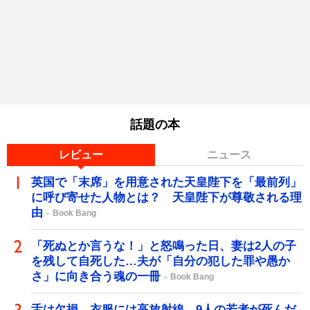
話題の本
レビュー
ニュース
英国で「末席」を用意された天皇陛下を「最前列」
に呼び寄せた人物とは？ 天皇陛下が尊敬される理
由
Book Bang
「死ぬとか言うな！」と怒鳴った日、妻は2人の子
を残して自死した…夫が「自分の犯した罪や愚か
さ」に向き合う魂の一冊
Book Bang
舌は欠損、衣服には高放射線…9人の若者が死んだ