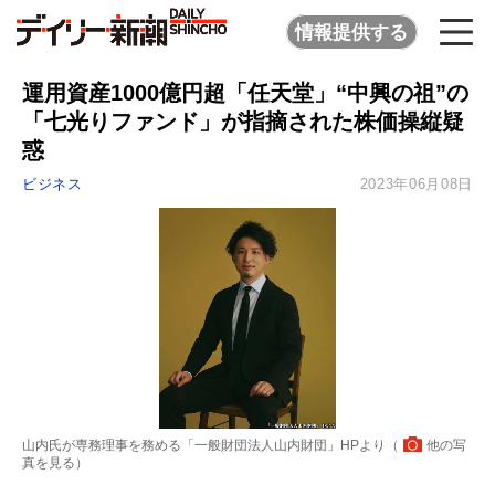
情報提供する
運用資産1000億円超「任天堂」“中興の祖”の
「七光りファンド」が指摘された株価操縦疑
惑
ビジネス
2023年06月08日
山内氏が専務理事を務める「一般財団法人山内財団」HPより（
他の写
真を見る
）