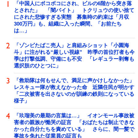
「中国人にボコボコにされ、ビルの6階から突き落
とされた」 「闇バイト」 トクリュウの使い捨て
にされた悲惨すぎる実態 募集時の約束は「月収
300万円」も、組織に入った瞬間、「お前たち
は…」
「ゾンビたばこ売人」と肩組みショット「小園海
斗」に注がれる“厳しい視線” 昨季の首位打者も今
季は打撃低調、守備にも不安 「レギュラー剥奪も
選択肢のひとつに」
「救助隊は何もせんで、満足に声かけしなかった」
レスキュー隊が救えなかった命 近隣住民が明かす
「二次被害を出さないのが訓練の鉄則になっている
様子」
「玖瑠美の最期の言葉は…」 イオンモール事故被
害者の親族が慟哭の証言 「おばたちは制止できな
かった自分たちを責めている」 さらに、間一髪で
事故を免れた従業員の証言も