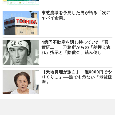
東芝崩壊を予見した男が語る「次に
ヤバイ企業」
4億円不動産を隠し持っていた「羽
賀研二」 刑務所からの「差押え逃
れ」指示と「賠償金」踏み倒し
【天地真理が激白】「週6000円でや
りくり…」──誰でも危ない「老後破
産」