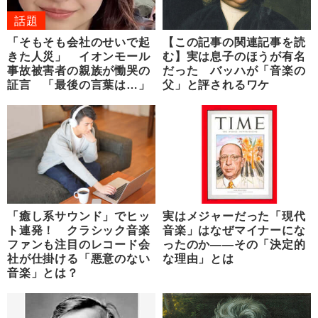
話題
「そもそも会社のせいで起
【この記事の関連記事を読
きた人災」 イオンモール
む】実は息子のほうが有名
事故被害者の親族が慟哭の
だった バッハが「音楽の
証言 「最後の言葉は…」
父」と評されるワケ
「癒し系サウンド」でヒッ
実はメジャーだった「現代
ト連発！ クラシック音楽
音楽」はなぜマイナーにな
ファンも注目のレコード会
ったのか――その「決定的
社が仕掛ける「悪意のない
な理由」とは
音楽」とは？