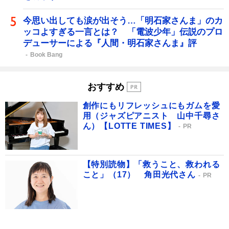
今思い出しても涙が出そう…「明石家さんま」のカ
ッコよすぎる一言とは？ 「電波少年」伝説のプロ
デューサーによる『人間・明石家さんま』評
Book Bang
おすすめ
創作にもリフレッシュにもガムを愛
用（ジャズピアニスト 山中千尋さ
ん）【LOTTE TIMES】
PR
【特別読物】「救うこと、救われる
こと」（17） 角田光代さん
PR