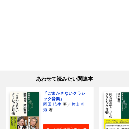
あわせて読みたい関連本
『ごまかさないクラシ
ック音楽』
岡田 暁生
著
／
片山 杜
秀
著