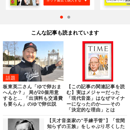
ネット書店で購入する
こんな記事も読まれています
話題
板東英二さん「ゆで卵おま
【この記事の関連記事を読
へんか？」 局が20個用意
む】実はメジャーだった
すると… 「出演料も交通費
「現代音楽」はなぜマイナ
も要らん」のゆで卵伝説
ーになったのか――その
「決定的な理由」とは
【天才音楽家の“手練手管”】「世間
知らずの王族」をしゃぶり尽くした