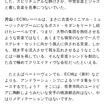
した。スピリチュアルな静けさが、中世音楽とジャズ
と癒し音楽を見事につないでいた。
片山：
ECMレーベルは、まさに古楽やミニマル・ミュ
ージックがブームになるポスト・モダンをリードし続
けたレーベルです。つまり、大勢の集団を熱狂させる
ような音楽ではなく、あくまでも個室のなかで一人で
ステレオ・セットに向かう個人に供される音楽。しか
も、聴き手を没入させて我を忘れさせるようなところ
とは一線を画している。そんな音楽トレンドを創出し
た点で極めてクリエイティヴな会社だったといえる。
たとえばベートーヴェンでも、ECMは《第9》など
よりも、アンドラーシュ・シフによるソナタ集をリリ
ースするでしょう？ そこには、世界市民のユートピ
アに陶酔しようみたいな安手の桃源郷志向はない。や
はりメディテーションではないですか。