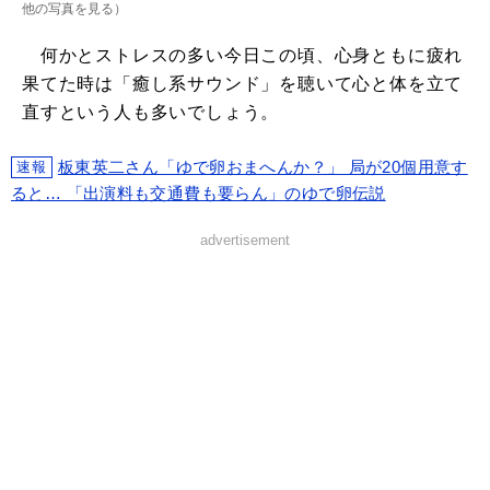
他の写真を見る
）
何かとストレスの多い今日この頃、心身ともに疲れ
果てた時は「癒し系サウンド」を聴いて心と体を立て
直すという人も多いでしょう。
板東英二さん「ゆで卵おまへんか？」 局が20個用意す
速報
ると… 「出演料も交通費も要らん」のゆで卵伝説
advertisement