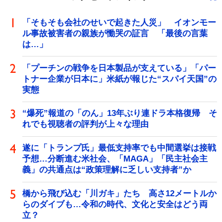
「そもそも会社のせいで起きた人災」 イオンモー
ル事故被害者の親族が慟哭の証言 「最後の言葉
は…」
「プーチンの戦争を日本製品が支えている」「パー
トナー企業が日本に」米紙が報じた“スパイ天国”の
実態
“爆死”報道の「のん」13年ぶり連ドラ本格復帰 そ
れでも視聴者の評判が上々な理由
遂に「トランプ氏」最低支持率でも中間選挙は接戦
予想…分断進む米社会、「MAGA」「民主社会主
義」の共通点は“政策理解に乏しい支持者”か
橋から飛び込む「川ガキ」たち 高さ12メートルか
らのダイブも…令和の時代、文化と安全はどう両
立？