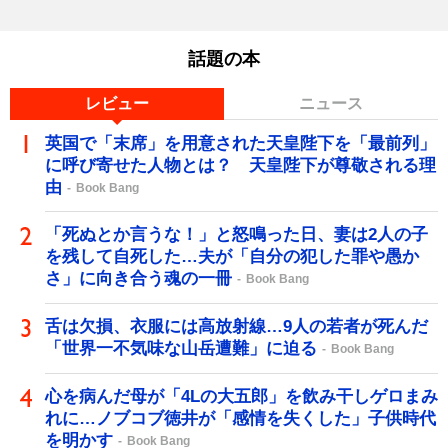
話題の本
レビュー
ニュース
英国で「末席」を用意された天皇陛下を「最前列」
に呼び寄せた人物とは？ 天皇陛下が尊敬される理
由
Book Bang
「死ぬとか言うな！」と怒鳴った日、妻は2人の子
を残して自死した…夫が「自分の犯した罪や愚か
さ」に向き合う魂の一冊
Book Bang
舌は欠損、衣服には高放射線…9人の若者が死んだ
「世界一不気味な山岳遭難」に迫る
Book Bang
心を病んだ母が「4Lの大五郎」を飲み干しゲロまみ
れに…ノブコブ徳井が「感情を失くした」子供時代
を明かす
Book Bang