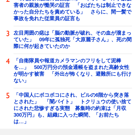
害者の親族が慟哭の証言 「おばたちは制止できな
かった自分たちを責めている」 さらに、間一髪で
事故を免れた従業員の証言も
左目周囲の痣は「脳の動脈が破れ、その血が溜まっ
ていた」 09年に孤独死「大原麗子さん」、死の間
際に何が起きていたのか
「自衛隊員や報道カメラマンのフリをして泥棒
を…」 500万円分の預金通帳を盗まれた高齢女性
が明かす被害 「外出が怖くなり、避難所にも行け
ない」
「中国人にボコボコにされ、ビルの6階から突き落
とされた」 「闇バイト」 トクリュウの使い捨て
にされた悲惨すぎる実態 募集時の約束は「月収
300万円」も、組織に入った瞬間、「お前たち
は…」