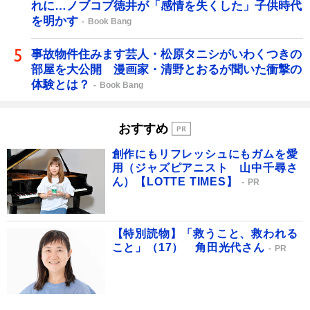
れに…ノブコブ徳井が「感情を失くした」子供時代
を明かす
Book Bang
事故物件住みます芸人・松原タニシがいわくつきの
部屋を大公開 漫画家・清野とおるが聞いた衝撃の
体験とは？
Book Bang
おすすめ
創作にもリフレッシュにもガムを愛
用（ジャズピアニスト 山中千尋さ
ん）【LOTTE TIMES】
PR
【特別読物】「救うこと、救われる
こと」（17） 角田光代さん
PR