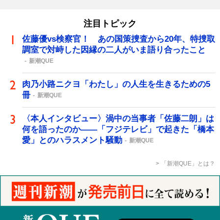
注目トピック
佐藤優vs検察官！ あの国策捜査から20年、特捜取
調室で対峙した因縁の二人がいま語り合ったこと
新潮QUE
肉乃小路ニクヨ「わたし」の人生を生きるための5
冊
新潮QUE
〈本人インタビュー〉渦中の当事者「佐藤二朗」は
何を語ったのか――「フジテレビ」で起きた「橋本
愛」とのハラスメント騒動
新潮QUE
「新潮QUE」とは？