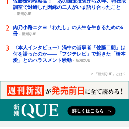
佐藤優vs検察官！ あの国策捜査から20年、特捜取
調室で対峙した因縁の二人がいま語り合ったこと
新潮QUE
肉乃小路ニクヨ「わたし」の人生を生きるための5
冊
新潮QUE
〈本人インタビュー〉渦中の当事者「佐藤二朗」は
何を語ったのか――「フジテレビ」で起きた「橋本
愛」とのハラスメント騒動
新潮QUE
「新潮QUE」とは？