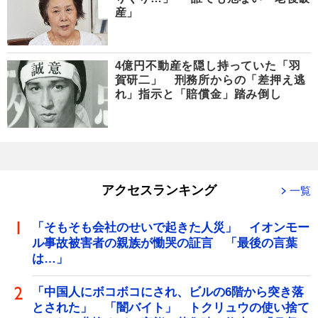
産」
4億円不動産を隠し持っていた「羽
賀研二」 刑務所からの「差押え逃
れ」指示と「賠償金」踏み倒し
アクセスランキング
一覧
「そもそも会社のせいで起きた人災」 イオンモー
ル事故被害者の親族が慟哭の証言 「最後の言葉
は…」
「中国人にボコボコにされ、ビルの6階から突き落
とされた」 「闇バイト」 トクリュウの使い捨て