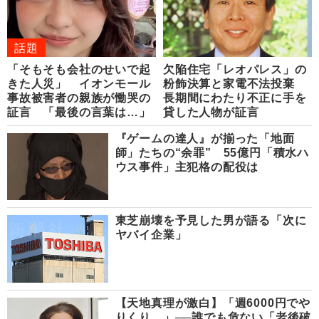
話題
「そもそも会社のせいで起
欠陥住宅「レオパレス」の
きた人災」 イオンモール
粉飾決算と家電不法投棄
事故被害者の親族が慟哭の
長期間にわたり不正に手を
証言 「最後の言葉は…」
貸した人物が証言
『ゲームの達人』が揃った「地面
師」たちの“余罪” 55億円「積水ハ
ウス事件」主犯格の配役は
東芝崩壊を予見した男が語る「次に
ヤバイ企業」
【天地真理が激白】「週6000円でや
りくり…」──誰でも危ない「老後破