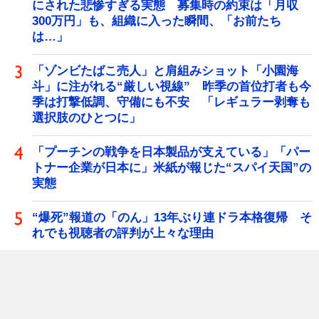
にされた悲惨すぎる実態 募集時の約束は「月収
300万円」も、組織に入った瞬間、「お前たち
は…」
「ゾンビたばこ売人」と肩組みショット「小園海
斗」に注がれる“厳しい視線” 昨季の首位打者も今
季は打撃低調、守備にも不安 「レギュラー剥奪も
選択肢のひとつに」
「プーチンの戦争を日本製品が支えている」「パー
トナー企業が日本に」米紙が報じた“スパイ天国”の
実態
“爆死”報道の「のん」13年ぶり連ドラ本格復帰 そ
れでも視聴者の評判が上々な理由