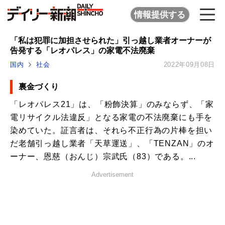
情報提供する
「私は犯罪に加担させられた」引っ越し業者オーナーが
告発する「レオパレス」の家電不法廃棄
国内
社会
2022年09月08日
裏金づくり
「レオパレス21」は、「粉飾決算」のみならず、「家
電リサイクル法違反」となる家電の不法廃棄にも手を
染めていた。証言者は、それら不正行為の片棒を担い
だ老舗引っ越し業者「天草運送」、「TENZAN」のオ
ーナー、恩慈（おんじ）宗武氏（83）である。...
Advertisement