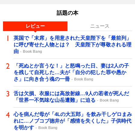
話題の本
レビュー
ニュース
英国で「末席」を用意された天皇陛下を「最前列」
に呼び寄せた人物とは？ 天皇陛下が尊敬される理
由
Book Bang
「死ぬとか言うな！」と怒鳴った日、妻は2人の子
を残して自死した…夫が「自分の犯した罪や愚か
さ」に向き合う魂の一冊
Book Bang
舌は欠損、衣服には高放射線…9人の若者が死んだ
「世界一不気味な山岳遭難」に迫る
Book Bang
心を病んだ母が「4Lの大五郎」を飲み干しゲロまみ
れに…ノブコブ徳井が「感情を失くした」子供時代
を明かす
Book Bang