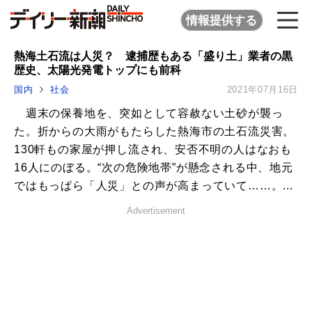
情報提供する
熱海土石流は人災？ 逮捕歴もある「盛り土」業者の黒
歴史、太陽光発電トップにも前科
国内
社会
2021年07月16日
週末の保養地を、突如として容赦ない土砂が襲っ
た。折からの大雨がもたらした熱海市の土石流災害。
130軒もの家屋が押し流され、安否不明の人はなおも
16人にのぼる。“次の危険地帯”が懸念される中、地元
ではもっぱら「人災」との声が高まっていて……。...
Advertisement