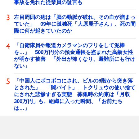
事故を免れた従業員の証言も
左目周囲の痣は「脳の動脈が破れ、その血が溜まっ
ていた」 09年に孤独死「大原麗子さん」、死の間
際に何が起きていたのか
「自衛隊員や報道カメラマンのフリをして泥棒
を…」 500万円分の預金通帳を盗まれた高齢女性
が明かす被害 「外出が怖くなり、避難所にも行け
ない」
「中国人にボコボコにされ、ビルの6階から突き落
とされた」 「闇バイト」 トクリュウの使い捨て
にされた悲惨すぎる実態 募集時の約束は「月収
300万円」も、組織に入った瞬間、「お前たち
は…」