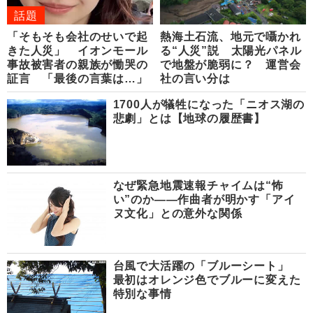
話題
「そもそも会社のせいで起
熱海土石流、地元で囁かれ
きた人災」 イオンモール
る“人災”説 太陽光パネル
事故被害者の親族が慟哭の
で地盤が脆弱に？ 運営会
証言 「最後の言葉は…」
社の言い分は
1700人が犠牲になった「ニオス湖の
悲劇」とは【地球の履歴書】
なぜ緊急地震速報チャイムは“怖
い”のか――作曲者が明かす「アイ
ヌ文化」との意外な関係
台風で大活躍の「ブルーシート」
最初はオレンジ色でブルーに変えた
特別な事情