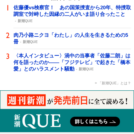
佐藤優vs検察官！ あの国策捜査から20年、特捜取
調室で対峙した因縁の二人がいま語り合ったこと
新潮QUE
肉乃小路ニクヨ「わたし」の人生を生きるための5
冊
新潮QUE
〈本人インタビュー〉渦中の当事者「佐藤二朗」は
何を語ったのか――「フジテレビ」で起きた「橋本
愛」とのハラスメント騒動
新潮QUE
「新潮QUE」とは？