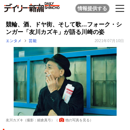
情報提供する
競輪、酒、ドヤ街、そして歌…フォーク・シ
ンガー「友川カズキ」が語る川崎の姿
エンタメ
芸能
2021年07月10日
友川カズキ（撮影：細倉真弓）（
他の写真を見る
）