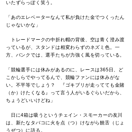
いたずらっぽく笑う。
「あのエレベーターなんて私が負けた金でつくったん
じゃないかな」
トレードマークの中折れ帽の背後、空は青く澄み渡
っているが、スタンドは相変わらずのネズミ色。一
方、バンクでは、選手たちが力強く風を切っている。
「競輪選手には休みがあるのに、レースは365日、ど
こかしらでやってるんで、競輪ファンには休みがな
い。不平等でしょう？ 『ゴキブリが走ってても金賭
（か）けたくなる』って言う人がいるぐらいだから、
ちょうどいいけどね」
日に4箱は吸うというチェイン・スモーカーの友川
は、新たなタバコに火を点（つ）けながら饒舌（じょ
うぜつ）に語る。