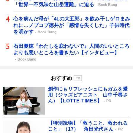
「世界一不気味な山岳遭難」に迫る
Book Bang
心を病んだ母が「4Lの大五郎」を飲み干しゲロまみ
れに…ノブコブ徳井が「感情を失くした」子供時代
を明かす
Book Bang
石田夏穂『わたしを庇わないで』人間のいいところ
よりも悪いところを書きたい【インタビュー】
Book Bang
おすすめ
創作にもリフレッシュにもガムを愛
用（ジャズピアニスト 山中千尋さ
ん）【LOTTE TIMES】
PR
【特別読物】「救うこと、救われる
こと」（17） 角田光代さん
PR