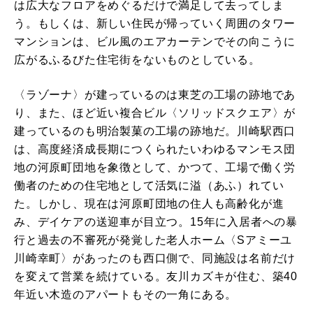
は広大なフロアをめぐるだけで満足して去ってしま
う。もしくは、新しい住民が帰っていく周囲のタワー
マンションは、ビル風のエアカーテンでその向こうに
広がるふるびた住宅街をないものとしている。
〈ラゾーナ〉が建っているのは東芝の工場の跡地であ
り、また、ほど近い複合ビル〈ソリッドスクエア〉が
建っているのも明治製菓の工場の跡地だ。川崎駅西口
は、高度経済成長期につくられたいわゆるマンモス団
地の河原町団地を象徴として、かつて、工場で働く労
働者のための住宅地として活気に溢（あふ）れてい
た。しかし、現在は河原町団地の住人も高齢化が進
み、デイケアの送迎車が目立つ。15年に入居者への暴
行と過去の不審死が発覚した老人ホーム〈Sアミーユ
川崎幸町〉があったのも西口側で、同施設は名前だけ
を変えて営業を続けている。友川カズキが住む、築40
年近い木造のアパートもその一角にある。