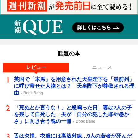
話題の本
レビュー
ニュース
英国で「末席」を用意された天皇陛下を「最前列」
に呼び寄せた人物とは？ 天皇陛下が尊敬される理
由
Book Bang
「死ぬとか言うな！」と怒鳴った日、妻は2人の子
を残して自死した…夫が「自分の犯した罪や愚か
さ」に向き合う魂の一冊
Book Bang
舌は欠損、衣服には高放射線…9人の若者が死んだ