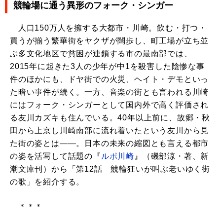
競輪場に通う異形のフォーク・シンガー
人口150万人を擁する大都市・川崎。飲む・打つ・
買うが揃う繁華街をヤクザが闊歩し、町工場が立ち並
ぶ多文化地区で貧困が連鎖する市の最南部では、
2015年に起きた3人の少年が中1を殺害した陰惨な事
件のほかにも、ドヤ街での火災、ヘイト・デモといっ
た暗い事件が続く。一方、音楽の街とも言われる川崎
にはフォーク・シンガーとして国内外で高く評価され
る友川カズキも住んでいる。40年以上前に、故郷・秋
田から上京し川崎南部に流れ着いたという友川から見
た街の姿とは――。日本の未来の縮図とも言える都市
の姿を活写して話題の『
ルポ川崎
』（磯部涼・著、新
潮文庫刊）から「第12話 競輪狂いが叫ぶ老いゆく街
の歌」を紹介する。
＊＊＊