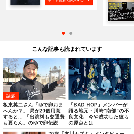
こんな記事も読まれています
話題
板東英二さん「ゆで卵おま
「BAD HOP」メンバーが
へんか？」 局が20個用意
語る地元・川崎“南部”の不
すると… 「出演料も交通費
良文化 今や成功した彼ら
も要らん」のゆで卵伝説
の原点とは
70歳「友川カズキ」インタビュー