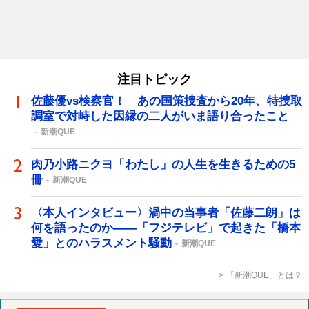
注目トピック
佐藤優vs検察官！ あの国策捜査から20年、特捜取
調室で対峙した因縁の二人がいま語り合ったこと
新潮QUE
肉乃小路ニクヨ「わたし」の人生を生きるための5
冊
新潮QUE
〈本人インタビュー〉渦中の当事者「佐藤二朗」は
何を語ったのか――「フジテレビ」で起きた「橋本
愛」とのハラスメント騒動
新潮QUE
「新潮QUE」とは？