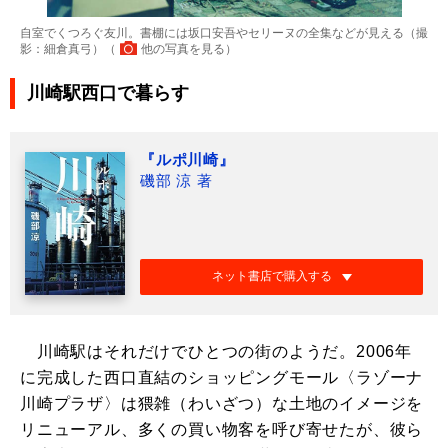
自室でくつろぐ友川。書棚には坂口安吾やセリーヌの全集などが見える（撮
影：細倉真弓）（
他の写真を見る
）
川崎駅西口で暮らす
『ルポ川崎』
磯部 涼 著
ネット書店で購入する
川崎駅はそれだけでひとつの街のようだ。2006年
に完成した西口直結のショッピングモール〈ラゾーナ
川崎プラザ〉は猥雑（わいざつ）な土地のイメージを
リニューアル、多くの買い物客を呼び寄せたが、彼ら