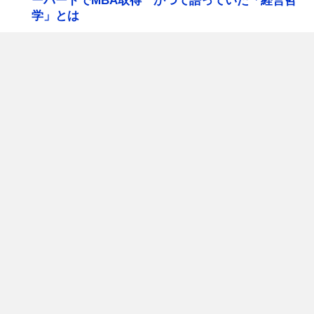
ーバードでMBA取得 かつて語っていた「経営哲
学」とは