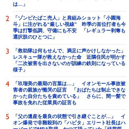
は…」
「ゾンビたばこ売人」と肩組みショット「小園海
斗」に注がれる“厳しい視線” 昨季の首位打者も今
季は打撃低調、守備にも不安 「レギュラー剥奪も
選択肢のひとつに」
「救助隊は何もせんで、満足に声かけしなかった」
レスキュー隊が救えなかった命 近隣住民が明かす
「二次被害を出さないのが訓練の鉄則になっている
様子」
「玖瑠美の最期の言葉は…」 イオンモール事故被
害者の親族が慟哭の証言 「おばたちは制止できな
かった自分たちを責めている」 さらに、間一髪で
事故を免れた従業員の証言も
「父の遺産を最良の状態で引き継ぐことが…」 イ
オン爆発で非難殺到の「ハビタ」エリート社長はハ