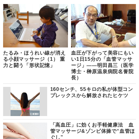
たるみ・ほうれい線が消え
血圧が下がって美容にもい
る小顔マッサージ（1） 重
い1日15分の「血管マッサ
力と闘う「形状記憶」
ージ」――明田昌三（医学
博士・榊原温泉病院名誉院
長）
160センチ、55キロの私が体型コン
プレックスから解放されたヒケツ
「高血圧」に効くお手軽健康法 血
管マッサージ&ゾンビ体操で“血管ほ
ぐし”