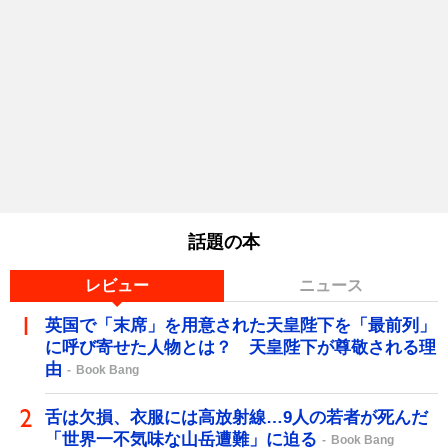
話題の本
レビュー
ニュース
英国で「末席」を用意された天皇陛下を「最前列」
に呼び寄せた人物とは？ 天皇陛下が尊敬される理
由
Book Bang
舌は欠損、衣服には高放射線…9人の若者が死んだ
「世界一不気味な山岳遭難」に迫る
Book Bang