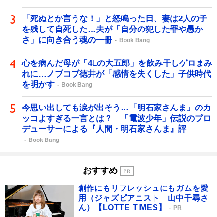
「死ぬとか言うな！」と怒鳴った日、妻は2人の子
を残して自死した…夫が「自分の犯した罪や愚か
さ」に向き合う魂の一冊
Book Bang
心を病んだ母が「4Lの大五郎」を飲み干しゲロまみ
れに…ノブコブ徳井が「感情を失くした」子供時代
を明かす
Book Bang
今思い出しても涙が出そう…「明石家さんま」のカ
ッコよすぎる一言とは？ 「電波少年」伝説のプロ
デューサーによる『人間・明石家さんま』評
Book Bang
おすすめ
創作にもリフレッシュにもガムを愛
用（ジャズピアニスト 山中千尋さ
ん）【LOTTE TIMES】
PR