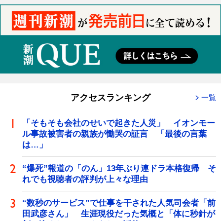
アクセスランキング
一覧
「そもそも会社のせいで起きた人災」 イオンモー
ル事故被害者の親族が慟哭の証言 「最後の言葉
は…」
“爆死”報道の「のん」13年ぶり連ドラ本格復帰 そ
れでも視聴者の評判が上々な理由
“数秒のサービス”で仕事を干された人気司会者「前
田武彦さん」 生涯現役だった気概と「体に秒針が