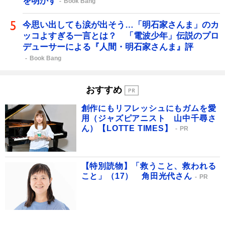
を明かす
Book Bang
今思い出しても涙が出そう…「明石家さんま」のカ
ッコよすぎる一言とは？ 「電波少年」伝説のプロ
デューサーによる『人間・明石家さんま』評
Book Bang
おすすめ
創作にもリフレッシュにもガムを愛
用（ジャズピアニスト 山中千尋さ
ん）【LOTTE TIMES】
PR
【特別読物】「救うこと、救われる
こと」（17） 角田光代さん
PR