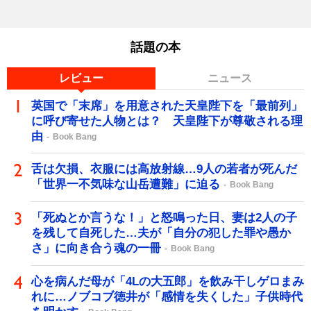
話題の本
レビュー
ニュース
英国で「末席」を用意された天皇陛下を「最前列」
に呼び寄せた人物とは？ 天皇陛下が尊敬される理
由
Book Bang
舌は欠損、衣服には高放射線…9人の若者が死んだ
「世界一不気味な山岳遭難」に迫る
Book Bang
「死ぬとか言うな！」と怒鳴った日、妻は2人の子
を残して自死した…夫が「自分の犯した罪や愚か
さ」に向き合う魂の一冊
Book Bang
心を病んだ母が「4Lの大五郎」を飲み干しゲロまみ
れに…ノブコブ徳井が「感情を失くした」子供時代