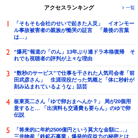
アクセスランキング
一覧
「そもそも会社のせいで起きた人災」 イオンモー
ル事故被害者の親族が慟哭の証言 「最後の言葉
は…」
“爆死”報道の「のん」13年ぶり連ドラ本格復帰 そ
れでも視聴者の評判が上々な理由
“数秒のサービス”で仕事を干された人気司会者「前
田武彦さん」 生涯現役だった気概と「体に秒針が
刻み込まれているような」話芸
板東英二さん「ゆで卵おまへんか？」 局が20個用
意すると… 「出演料も交通費も要らん」のゆで卵
伝説
「将来的に年約2500億円という莫大な金額に…」
三井物産「鉄鉱石事業」爆発的収益力の秘密とは