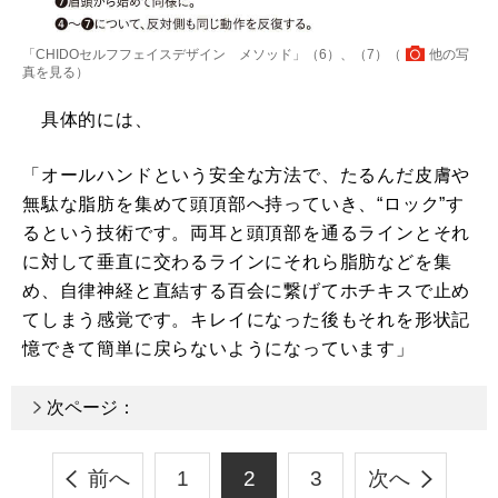
「CHIDOセルフフェイスデザイン メソッド」（6）、（7）（
他の写
真を見る
）
具体的には、
「オールハンドという安全な方法で、たるんだ皮膚や
無駄な脂肪を集めて頭頂部へ持っていき、“ロック”す
るという技術です。両耳と頭頂部を通るラインとそれ
に対して垂直に交わるラインにそれら脂肪などを集
め、自律神経と直結する百会に繋げてホチキスで止め
てしまう感覚です。キレイになった後もそれを形状記
憶できて簡単に戻らないようになっています」
次ページ：
前へ
1
2
3
次へ