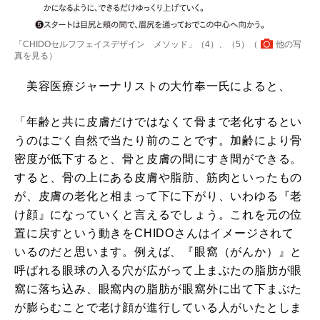
「CHIDOセルフフェイスデザイン メソッド」（4）、（5）（
他の写
真を見る
）
美容医療ジャーナリストの大竹奉一氏によると、
「年齢と共に皮膚だけではなくて骨まで老化するとい
うのはごく自然で当たり前のことです。加齢により骨
密度が低下すると、骨と皮膚の間にすき間ができる。
すると、骨の上にある皮膚や脂肪、筋肉といったもの
が、皮膚の老化と相まって下に下がり、いわゆる『老
け顔』になっていくと言えるでしょう。これを元の位
置に戻すという動きをCHIDOさんはイメージされて
いるのだと思います。例えば、『眼窩（がんか）』と
呼ばれる眼球の入る穴が広がって上まぶたの脂肪が眼
窩に落ち込み、眼窩内の脂肪が眼窩外に出て下まぶた
が膨らむことで老け顔が進行している人がいたとしま