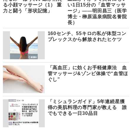
る小顔マッサージ（1） 重
い1日15分の「血管マッサ
力と闘う「形状記憶」
ージ」――明田昌三（医学
博士・榊原温泉病院名誉院
長）
160センチ、55キロの私が体型コン
プレックスから解放されたヒケツ
「高血圧」に効くお手軽健康法 血
管マッサージ&ゾンビ体操で“血管ほ
ぐし”
「ミシュランガイド」5年連続星獲
得の美肌料理の専門家が教える 誰
でもできる一日30品目