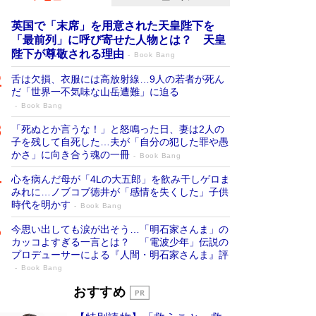
英国で「末席」を用意された天皇陛下を
「最前列」に呼び寄せた人物とは？ 天皇
陛下が尊敬される理由
Book Bang
舌は欠損、衣服には高放射線…9人の若者が死ん
だ「世界一不気味な山岳遭難」に迫る
Book Bang
「死ぬとか言うな！」と怒鳴った日、妻は2人の
子を残して自死した…夫が「自分の犯した罪や愚
かさ」に向き合う魂の一冊
Book Bang
心を病んだ母が「4Lの大五郎」を飲み干しゲロま
みれに…ノブコブ徳井が「感情を失くした」子供
時代を明かす
Book Bang
今思い出しても涙が出そう…「明石家さんま」の
カッコよすぎる一言とは？ 「電波少年」伝説の
プロデューサーによる『人間・明石家さんま』評
Book Bang
「宇宙兄弟」最終46巻がベストセラー1
おすすめ
位 宇宙開発への関心を押し上げた18年の