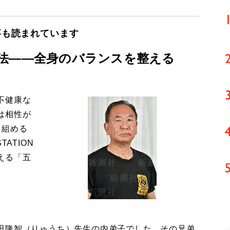
事も読まれています
法――全身のバランスを整える
不健康な
は相性が
り組める
ATION
える「五
田隆智（りゅうち）先生の内弟子でした。その兄弟