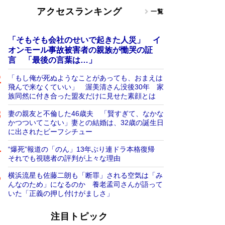
アクセスランキング
一覧
「そもそも会社のせいで起きた人災」 イ
オンモール事故被害者の親族が慟哭の証
言 「最後の言葉は…」
「もし俺が死ぬようなことがあっても、おまえは
飛んで来なくていい」 渥美清さん没後30年 家
族同然に付き合った盟友だけに見せた素顔とは
妻の親友と不倫した46歳夫 「賢すぎて、なかな
かつついてこない」妻との結婚は、32歳の誕生日
に出されたビーフシチュー
“爆死”報道の「のん」13年ぶり連ドラ本格復帰
それでも視聴者の評判が上々な理由
横浜流星も佐藤二朗も「断罪」される空気は「み
んなのため」になるのか 養老孟司さんが語って
いた「正義の押し付けがましさ」
注目トピック