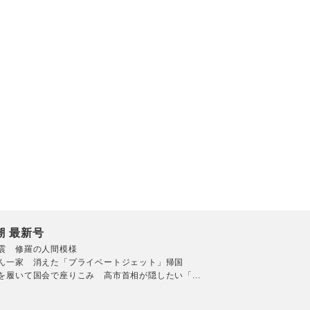
潮 最新号
震 修羅の人間模様
ん一家 消えた「プライベートジェット」帰国
を履いて国会で座りこみ 高市首相が隠したい「...