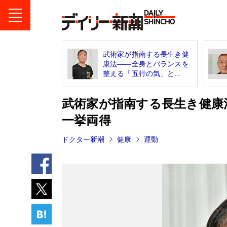
武術家が指南する長生き健
康法――全身とバランスを
整える「五行の気」と...
武術家が指南する長生き健康
一挙両得
ドクター新潮
健康
運動