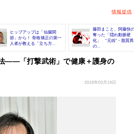
情報提供
藤田まこと、阿藤快
ヒップアップは「仙腸関
奪った「隠れ動脈硬
節」から！ 骨格矯正の第一
化」 “元凶”・脂質
人者が教える「立ち方...
の...
法――「打撃武術」で健康＋護身の
2018年03月19日