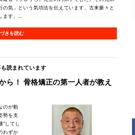
行の気」という気功法を伝えています。古来脈々と
す。...
づきを読む
事も読まれています
から！ 骨格矯正の第一人者が教え
なのが動
姿勢を支
壊”してし
のわずか