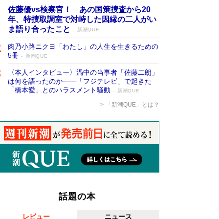
佐藤優vs検察官！ あの国策捜査から20
年、特捜取調室で対峙した因縁の二人がい
ま語り合ったこと
新潮QUE
肉乃小路ニクヨ「わたし」の人生を生きるための
5冊
新潮QUE
〈本人インタビュー〉渦中の当事者「佐藤二朗」
は何を語ったのか――「フジテレビ」で起きた
「橋本愛」とのハラスメント騒動
新潮QUE
「新潮QUE」とは？
話題の本
レビュー
ニュース