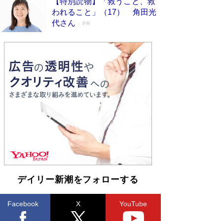
【特別読物】「救うこと、救
物語に幕 特装版には「宇宙で描かれたマ
われること」（17） 角田光
ンガ」も収録
Book Bang
代さん
PR
美輪明宏 晩年の回答を集めた『ほほえんで生き
るための人生相談』がランクイン［エンターテイ
メントベストセラー］
Book Bang
「『火垂るの墓』は、大嘘である」原作者が抱き
続けた“自責の念”とは…「自己憐憫は描きたくな
い」監督が徹底的にこだわったこと（後編） #
戦争の記憶
Book Bang
入社10年目にして最下位の営業がトップに大逆
転 上司の“意外な一言”から生まれた「雑談のテ
クニック」とは
Book Bang
皇室はなぜ世界から尊敬されているのか？ 「天
皇陛下はお元気でおられるか」がサウジ国王の第
一声になる理由
Book Bang
デイリー新潮をフォローする
Facebook
X
YouTube