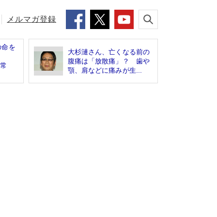
メルマガ登録
の命を
大杉漣さん、亡くなる前の
腹痛は「放散痛」？ 歯や
異常
顎、肩などに痛みが生...