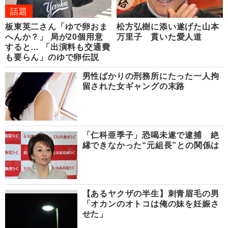
話題
板東英二さん「ゆで卵おま
松方弘樹に添い遂げた山本
へんか？」 局が20個用意
万里子 貫いた愛人道
すると… 「出演料も交通費
も要らん」のゆで卵伝説
男性ばかりの刑務所にたった一人拘
留された女ギャングの末路
「仁科亜季子」恐喝未遂で逮捕 絶
縁できなかった“元組長”との関係は
【あるヤクザの半生】刺青眉毛の男
「オカンのオトコは俺の妹を妊娠さ
せた」