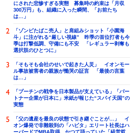
にされた悲惨すぎる実態 募集時の約束は「月収
300万円」も、組織に入った瞬間、「お前たち
は…」
「ゾンビたばこ売人」と肩組みショット「小園海
斗」に注がれる“厳しい視線” 昨季の首位打者も今
季は打撃低調、守備にも不安 「レギュラー剥奪も
選択肢のひとつに」
「そもそも会社のせいで起きた人災」 イオンモー
ル事故被害者の親族が慟哭の証言 「最後の言葉
は…」
「プーチンの戦争を日本製品が支えている」「パー
トナー企業が日本に」米紙が報じた“スパイ天国”の
実態
「父の遺産を最良の状態で引き継ぐことが…」 イ
オン爆発で非難殺到の「ハビタ」エリート社長はハ
ーバードでMBA取得 かつて語っていた「経営哲