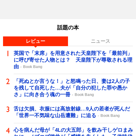
話題の本
レビュー
ニュース
英国で「末席」を用意された天皇陛下を「最前列」
に呼び寄せた人物とは？ 天皇陛下が尊敬される理
由
Book Bang
「死ぬとか言うな！」と怒鳴った日、妻は2人の子
を残して自死した…夫が「自分の犯した罪や愚か
さ」に向き合う魂の一冊
Book Bang
舌は欠損、衣服には高放射線…9人の若者が死んだ
「世界一不気味な山岳遭難」に迫る
Book Bang
心を病んだ母が「4Lの大五郎」を飲み干しゲロまみ