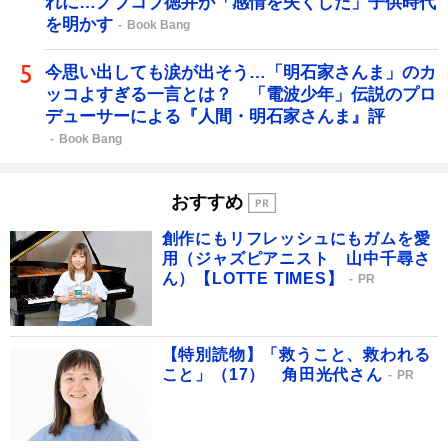
れに…ノブコブ徳井が「感情を失くした」子供時代
を明かす
Book Bang
今思い出しても涙が出そう…「明石家さんま」のカ
ッコよすぎる一言とは？ 「電波少年」伝説のプロ
デューサーによる『人間・明石家さんま』評
Book Bang
おすすめ
創作にもリフレッシュにもガムを愛
用（ジャズピアニスト 山中千尋さ
ん）【LOTTE TIMES】
PR
【特別読物】「救うこと、救われる
こと」（17） 角田光代さん
PR