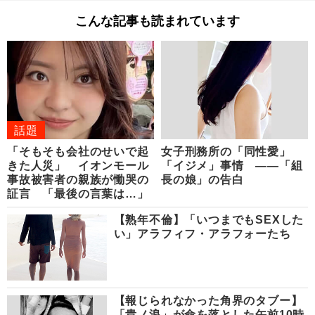
こんな記事も読まれています
話題
「そもそも会社のせいで起
女子刑務所の「同性愛」
きた人災」 イオンモール
「イジメ」事情 ――「組
事故被害者の親族が慟哭の
長の娘」の告白
証言 「最後の言葉は…」
【熟年不倫】「いつまでもSEXした
い」アラフィフ・アラフォーたち
【報じられなかった角界のタブー】
「貴ノ浪」が命を落とした午前10時