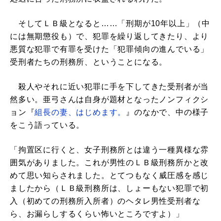
そしてＬＢ級となると……「刑期が10年以上」（中
には無期懲役も）で、犯罪を繰り返してきたり、より
悪質な犯罪で有罪を受けた「犯罪傾向の進んでいる」
受刑者たちの刑務所、ということになる。
殺人やそれに近い犯罪に手を下してきた受刑者が当
然多い。亜弓さんは自身が題材となったノンフィクシ
ョン『
組長の妻、はじめます。
』のなかで、中の様子
をこう語っている。
「拘置区に行くと、女子刑務所とは違う一種異様な雰
囲気がありました。これが男性のＬＢ級刑務所かと改
めて思い知らされました。とてつもなく威圧感を感じ
ましたから（ＬＢ級刑務所は、しょーもない犯罪で初
入（初めての刑務所入所者）のヘタレ男性受刑者な
ら、お漏らしするくらい怖いところですよ）」