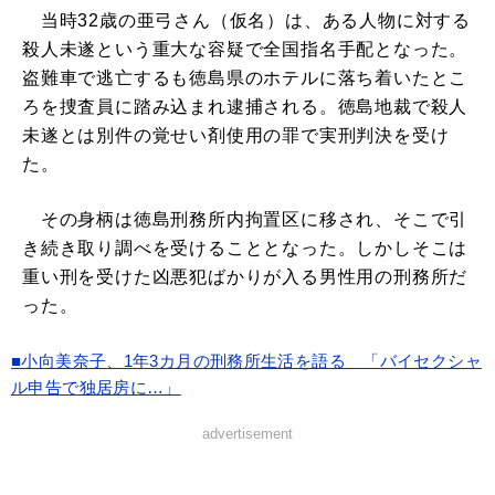
当時32歳の亜弓さん（仮名）は、ある人物に対する
殺人未遂という重大な容疑で全国指名手配となった。
盗難車で逃亡するも徳島県のホテルに落ち着いたとこ
ろを捜査員に踏み込まれ逮捕される。徳島地裁で殺人
未遂とは別件の覚せい剤使用の罪で実刑判決を受け
た。
その身柄は徳島刑務所内拘置区に移され、そこで引
き続き取り調べを受けることとなった。しかしそこは
重い刑を受けた凶悪犯ばかりが入る男性用の刑務所だ
った。
■小向美奈子、1年3カ月の刑務所生活を語る 「バイセクシャ
ル申告で独居房に…」
advertisement