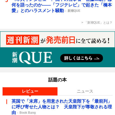
何を語ったのか――「フジテレビ」で起きた「橋本
愛」とのハラスメント騒動
新潮QUE
「新潮QUE」とは？
話題の本
レビュー
ニュース
英国で「末席」を用意された天皇陛下を「最前列」
に呼び寄せた人物とは？ 天皇陛下が尊敬される理
由
Book Bang