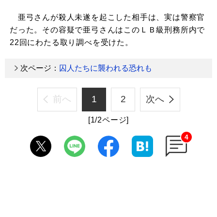
亜弓さんが殺人未遂を起こした相手は、実は警察官
だった。その容疑で亜弓さんはこのＬＢ級刑務所内で
22回にわたる取り調べを受けた。
次ページ：
囚人たちに襲われる恐れも
前へ
1
2
次へ
[1/2ページ]
4