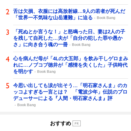
舌は欠損、衣服には高放射線…9人の若者が死んだ
「世界一不気味な山岳遭難」に迫る
Book Bang
「死ぬとか言うな！」と怒鳴った日、妻は2人の子
を残して自死した…夫が「自分の犯した罪や愚か
さ」に向き合う魂の一冊
Book Bang
心を病んだ母が「4Lの大五郎」を飲み干しゲロまみ
れに…ノブコブ徳井が「感情を失くした」子供時代
を明かす
Book Bang
今思い出しても涙が出そう…「明石家さんま」のカ
ッコよすぎる一言とは？ 「電波少年」伝説のプロ
デューサーによる『人間・明石家さんま』評
Book Bang
おすすめ