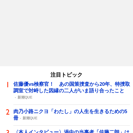
注目トピック
佐藤優vs検察官！ あの国策捜査から20年、特捜取
調室で対峙した因縁の二人がいま語り合ったこと
新潮QUE
肉乃小路ニクヨ「わたし」の人生を生きるための5
冊
新潮QUE
〈本人インタビュー〉渦中の当事者「佐藤二朗」は