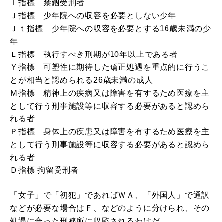
Ｉ指標 禁錮受刑者
Ｊ指標 少年院への収容を必要としない少年
Ｊｔ指標 少年院への収容を必要とする16歳未満の少
年
Ｌ指標 執行すべき刑期が10年以上である者
Ｙ指標 可塑性に期待した矯正処遇を重点的に行うこ
とが相当と認められる26歳未満の成人
Ｍ指標 精神上の疾病又は障害を有するため医療を主
として行う刑事施設等に収容する必要があると認めら
れる者
Ｐ指標 身体上の疾患又は障害を有するため医療を主
として行う刑事施設等に収容する必要があると認めら
れる者
Ｄ指標 拘留受刑者
「女子」で「初犯」であればＷＡ、「外国人」で通訳
などが必要な場合はＦ、などのように分けられ、その
処遇に合った刑務所に収監されるわけだ。