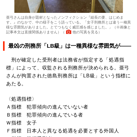
亜弓さんは自身が題材となったノンフィクション『組長の妻、はじめま
す。』のなかで、中の様子をこう語っている。「女子刑務所とは違う一種異
様な雰囲気がありました。とてつもなく威圧感を感じました。」（※画像と
記事本文は直接関係ありません）（
他の写真を見る
）
最凶の刑務所「LB級」は一種異様な雰囲気が――
刑が確定した受刑者は法務省が指定する「処遇指
標」によって、収監される刑務所が決められる。亜弓
さんが拘置された徳島刑務所は「LB級」という指標に
あたる。
〈処遇指標〉
Ａ指標 犯罪傾向の進んでいない者
Ｂ指標 犯罪傾向の進んでいる者
Ｗ指標 女子
Ｆ指標 日本人と異なる処遇を必要とする外国人