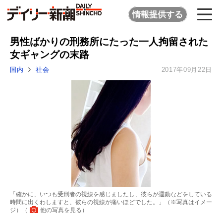
情報提供する
男性ばかりの刑務所にたった一人拘留された
女ギャングの末路
国内
社会
2017年09月22日
「確かに、いつも受刑者の視線を感じましたし、彼らが運動などをしている
時間に出くわしますと、彼らの視線が痛いほどでした。」（※写真はイメー
ジ）（
他の写真を見る
）