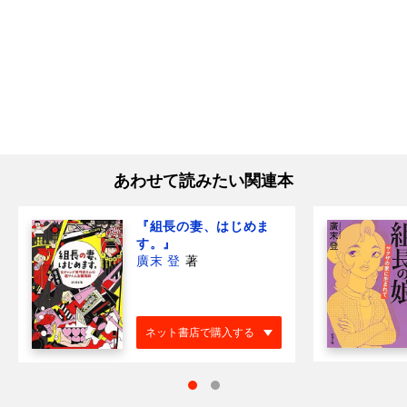
あわせて読みたい関連本
『組長の妻、はじめま
す。』
廣末 登
著
ネット書店で購入する