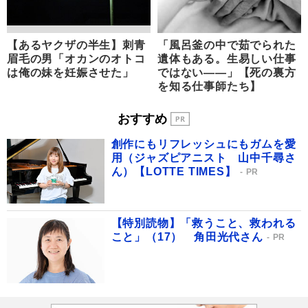
【あるヤクザの半生】刺青
「風呂釜の中で茹でられた
眉毛の男「オカンのオトコ
遺体もある。生易しい仕事
は俺の妹を妊娠させた」
ではない――」【死の裏方
を知る仕事師たち】
おすすめ
創作にもリフレッシュにもガムを愛
用（ジャズピアニスト 山中千尋さ
ん）【LOTTE TIMES】
PR
【特別読物】「救うこと、救われる
こと」（17） 角田光代さん
PR