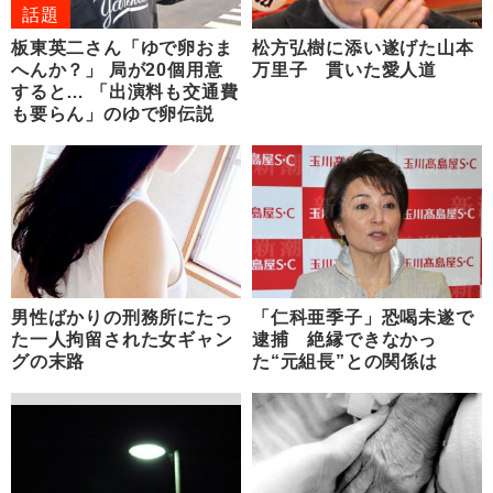
話題
板東英二さん「ゆで卵おま
松方弘樹に添い遂げた山本
へんか？」 局が20個用意
万里子 貫いた愛人道
すると… 「出演料も交通費
も要らん」のゆで卵伝説
男性ばかりの刑務所にたっ
「仁科亜季子」恐喝未遂で
た一人拘留された女ギャン
逮捕 絶縁できなかっ
グの末路
た“元組長”との関係は