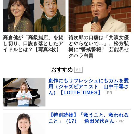
高倉健が「高級鮨店」を貸
裕次郎の口癖は「共演女優
し切り、口説き落としたア
とやらないで…」、松方弘
イドルとは？【写真3枚】
樹に“警戒警報” 芸能界セ
クハラ白書
おすすめ
創作にもリフレッシュにもガムを愛
用（ジャズピアニスト 山中千尋さ
ん）【LOTTE TIMES】
PR
【特別読物】「救うこと、救われる
こと」（17） 角田光代さん
PR