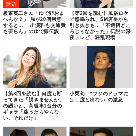
話題
板東英二さん「ゆで卵おま
【第2回を読む】風俗ロケ
へんか？」 局が20個用意
で怒鳴られ、SM店長から
すると… 「出演料も交通費
引き抜きも…「不適切どこ
も要らん」のゆで卵伝説
ろじゃなかった」伝説の深
夜テレビ、狂乱現場
【第3回を読む】何度も断
小栗旬、“フジのドラマに
ってきた「脱ぎませんか」
は二度と出ない”の激怒
の誘いと、高級車1台分の
ギャラ「迷ったらやらな
い、それだけ」