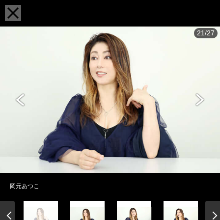
21/27
岡元あつこ