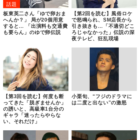
話題
板東英二さん「ゆで卵おま
【第2回を読む】風俗ロケ
へんか？」 局が20個用意
で怒鳴られ、SM店長から
すると… 「出演料も交通費
引き抜きも…「不適切どこ
も要らん」のゆで卵伝説
ろじゃなかった」伝説の深
夜テレビ、狂乱現場
【第3回を読む】何度も断
小栗旬、“フジのドラマに
ってきた「脱ぎませんか」
は二度と出ない”の激怒
の誘いと、高級車1台分の
ギャラ「迷ったらやらな
い、それだけ」