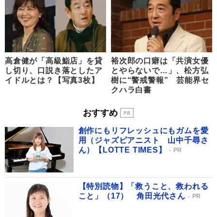
高倉健が「高級鮨店」を貸
裕次郎の口癖は「共演女優
し切り、口説き落としたア
とやらないで…」、松方弘
イドルとは？【写真3枚】
樹に“警戒警報” 芸能界セ
クハラ白書
おすすめ
創作にもリフレッシュにもガムを愛
用（ジャズピアニスト 山中千尋さ
ん）【LOTTE TIMES】
PR
【特別読物】「救うこと、救われる
こと」（17） 角田光代さん
PR