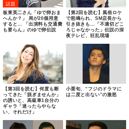
話題
板東英二さん「ゆで卵おま
【第2回を読む】風俗ロケ
へんか？」 局が20個用意
で怒鳴られ、SM店長から
すると… 「出演料も交通費
引き抜きも…「不適切どこ
も要らん」のゆで卵伝説
ろじゃなかった」伝説の深
夜テレビ、狂乱現場
【第3回を読む】何度も断
小栗旬、“フジのドラマに
ってきた「脱ぎませんか」
は二度と出ない”の激怒
の誘いと、高級車1台分の
ギャラ「迷ったらやらな
い、それだけ」