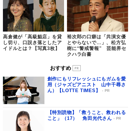
高倉健が「高級鮨店」を貸
裕次郎の口癖は「共演女優
し切り、口説き落としたア
とやらないで…」、松方弘
イドルとは？【写真3枚】
樹に“警戒警報” 芸能界セ
クハラ白書
おすすめ
創作にもリフレッシュにもガムを愛
用（ジャズピアニスト 山中千尋さ
ん）【LOTTE TIMES】
PR
【特別読物】「救うこと、救われる
こと」（17） 角田光代さん
PR