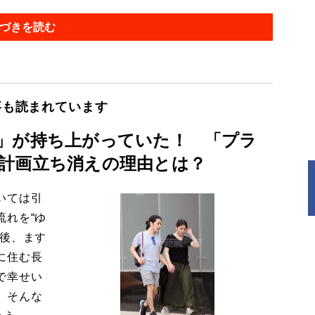
づきを読む
事も読まれています
」が持ち上がっていた！ 「プラ
計画立ち消えの理由とは？
いては引
流れを“ゆ
今後、ます
に住む長
で幸せい
。そんな