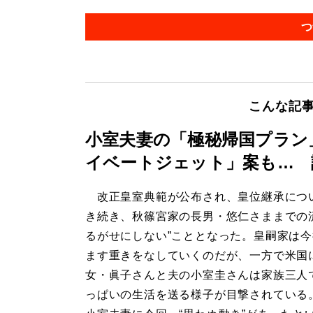
つ
こんな記
小室夫妻の「極秘帰国プラン
イベートジェット」案も… 
改正皇室典範が公布され、皇位継承につ
き続き、秋篠宮家の長男・悠仁さままでの
るがせにしない”こととなった。皇嗣家は
ます重きをなしていくのだが、一方で米国
女・眞子さんと夫の小室圭さんは家族三人
っぱいの生活を送る様子が目撃されている