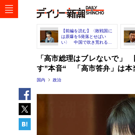
【前編を読む】〈敗戦国に
は原爆を5発落とせばい
い〉 中国で吹き荒れる...
「高市総理はブレないで」 
す”本音“ 「高市答弁」は
国内
政治