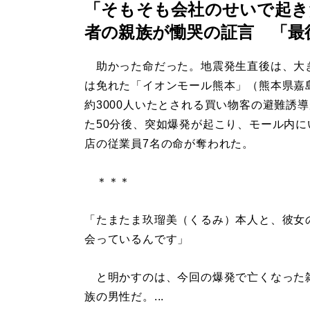
「そもそも会社のせいで起き
者の親族が慟哭の証言 「最
助かった命だった。地震発生直後は、大
は免れた「イオンモール熊本」（熊本県嘉
約3000人いたとされる買い物客の避難誘
た50分後、突如爆発が起こり、モール内に
店の従業員7名の命が奪われた。
＊＊＊
「たまたま玖瑠美（くるみ）本人と、彼女
会っているんです」
と明かすのは、今回の爆発で亡くなった雑
族の男性だ。...