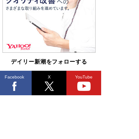
Book Bang
友近氏、絶賛！ 鎌倉を舞台に、孤独を抱えた
人々が新たな一歩を踏み出す連作短篇集『海のほ
とりのプラネット』試し読み
Book Bang
デイリー新潮をフォローする
Facebook
X
YouTube