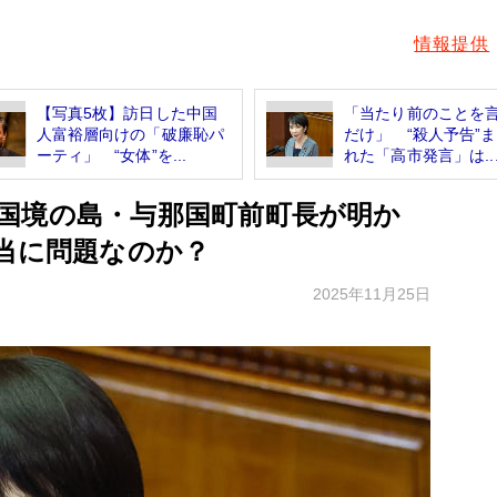
情報提供
【写真5枚】訪日した中国
「当たり前のことを
人富裕層向けの「破廉恥パ
だけ」 “殺人予告”
ーティ」 “女体”を...
れた「高市発言」は..
国境の島・与那国町前町長が明か
本当に問題なのか？
2025年11月25日