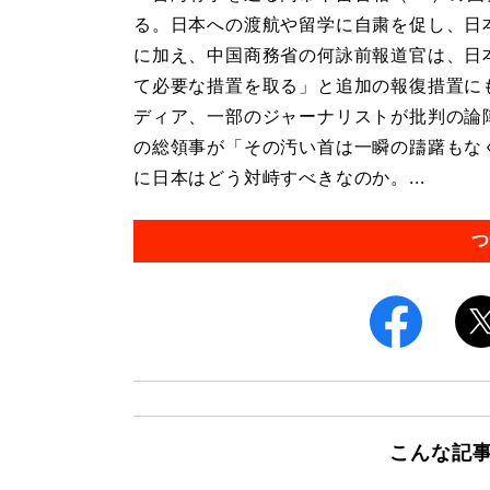
る。日本への渡航や留学に自粛を促し、日
に加え、中国商務省の何詠前報道官は、日
て必要な措置を取る」と追加の報復措置に
ディア、一部のジャーナリストが批判の論
の総領事が「その汚い首は一瞬の躊躇もな
に日本はどう対峙すべきなのか。...
つ
こんな記