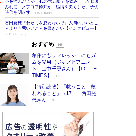
心を病んだ母が「4Lの大五郎」を飲み干しゲロま
みれに…ノブコブ徳井が「感情を失くした」子供
時代を明かす
Book Bang
石田夏穂『わたしを庇わないで』人間のいいとこ
ろよりも悪いところを書きたい【インタビュー】
Book Bang
「叱って伸びるやつは、褒めたらもっと伸
おすすめ
びる」俳優・高嶋政伸が家族に教わっ
創作にもリフレッシュにもガ
た“人を育てるコツ”…芸への考え方を明か
ムを愛用（ジャズピアニス
す
Book Bang
ト 山中千尋さん）【LOTTE
「『火垂るの墓』は、大嘘である」原作者が抱き
TIMES】
PR
続けた“自責の念”とは…「自己憐憫は描きたくな
い」監督が徹底的にこだわったこと（後編） #
【特別読物】「救うこと、救
戦争の記憶
Book Bang
われること」（17） 角田光
代さん
美輪明宏 晩年の回答を集めた『ほほえんで生き
PR
るための人生相談』がランクイン［エンターテイ
メントベストセラー］
Book Bang
「宇宙兄弟」最終46巻がベストセラー1位 宇宙
開発への関心を押し上げた18年の物語に幕 特装
版には「宇宙で描かれたマンガ」も収録