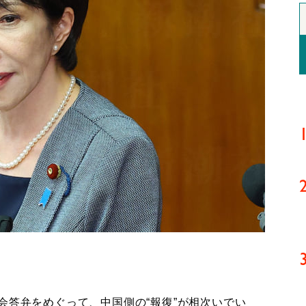
会答弁をめぐって、中国側の“報復”が相次いでい