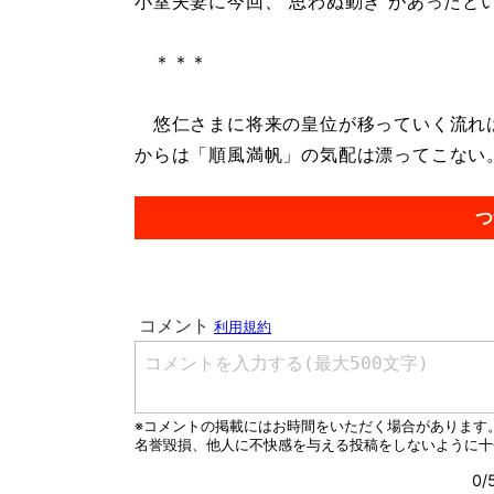
小室夫妻に今回、“思わぬ動き”があったと
＊＊＊
悠仁さまに将来の皇位が移っていく流れは
からは「順風満帆」の気配は漂ってこない。.
つ