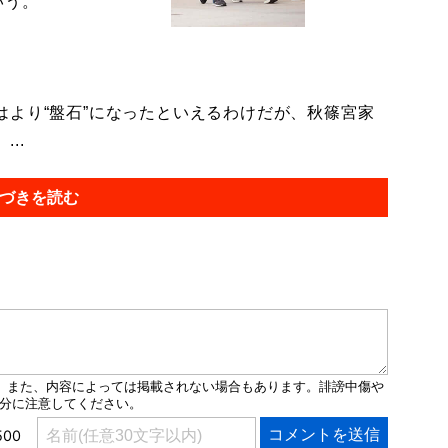
いう。
より“盤石”になったといえるわけだが、秋篠宮家
..
づきを読む