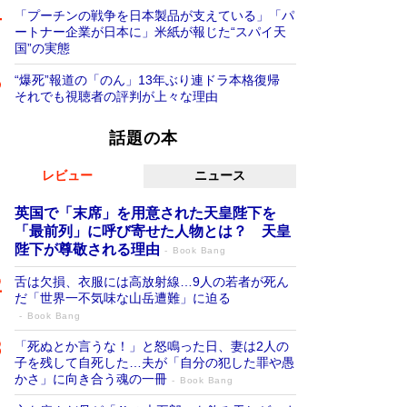
「プーチンの戦争を日本製品が支えている」「パ
ートナー企業が日本に」米紙が報じた“スパイ天
国”の実態
“爆死”報道の「のん」13年ぶり連ドラ本格復帰
それでも視聴者の評判が上々な理由
話題の本
レビュー
ニュース
英国で「末席」を用意された天皇陛下を
「最前列」に呼び寄せた人物とは？ 天皇
陛下が尊敬される理由
Book Bang
舌は欠損、衣服には高放射線…9人の若者が死ん
だ「世界一不気味な山岳遭難」に迫る
Book Bang
「死ぬとか言うな！」と怒鳴った日、妻は2人の
子を残して自死した…夫が「自分の犯した罪や愚
かさ」に向き合う魂の一冊
Book Bang