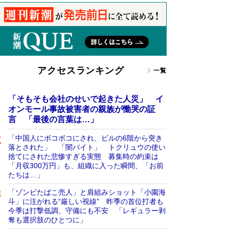
アクセスランキング
一覧
「そもそも会社のせいで起きた人災」 イ
オンモール事故被害者の親族が慟哭の証
言 「最後の言葉は…」
「中国人にボコボコにされ、ビルの6階から突き
落とされた」 「闇バイト」 トクリュウの使い
捨てにされた悲惨すぎる実態 募集時の約束は
「月収300万円」も、組織に入った瞬間、「お前
たちは…」
「ゾンビたばこ売人」と肩組みショット「小園海
斗」に注がれる“厳しい視線” 昨季の首位打者も
今季は打撃低調、守備にも不安 「レギュラー剥
奪も選択肢のひとつに」