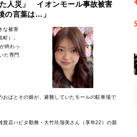
た人災」 イオンモール事故被害
後の言葉は…」
きな被害
島町）。
導が終わっ
いた専門
のおばとその娘が、避難していたモールの駐車場で
貨店ハビタ勤務・大竹玖瑠美さん（享年22）の親