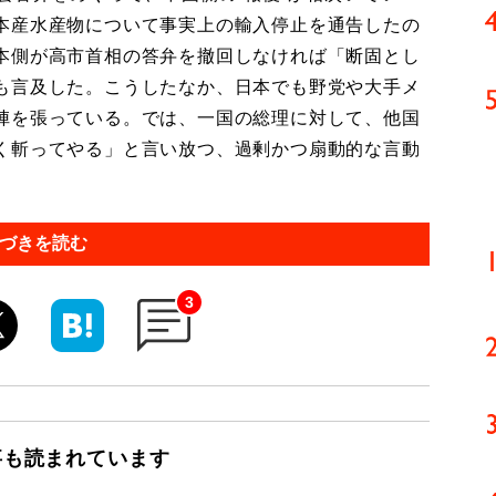
本産水産物について事実上の輸入停止を通告したの
本側が高市首相の答弁を撤回しなければ「断固とし
も言及した。こうしたなか、日本でも野党や大手メ
陣を張っている。では、一国の総理に対して、他国
く斬ってやる」と言い放つ、過剰かつ扇動的な言動
づきを読む
3
事も読まれています