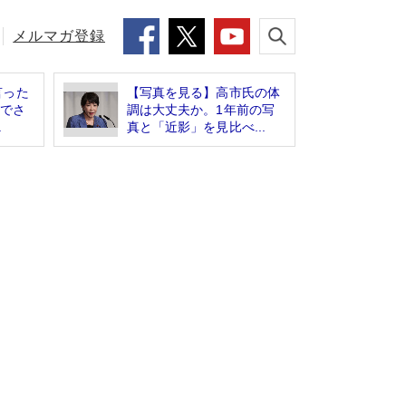
メルマガ登録
言った
【写真を見る】高市氏の体
までさ
調は大丈夫か。1年前の写
.
真と「近影」を見比べ...