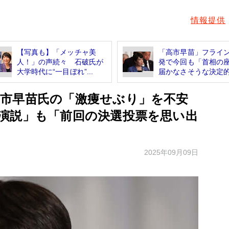
情報提供
【写真も】「メッチャ美
「高市早苗」フライ
人！」の声続々 石破氏が
発で今回も「首相の
大学時代に“一目ぼれ”...
届かなさそうな決定的.
市早苗氏の「激痩せぶり」を不安
演説」も「前回の決選投票を思い出
2025年09月09日