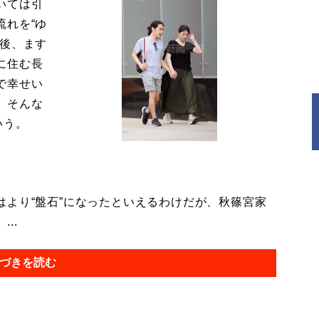
いては引
流れを“ゆ
今後、ます
に住む長
で幸せい
。そんな
いう。
より“盤石”になったといえるわけだが、秋篠宮家
..
づきを読む