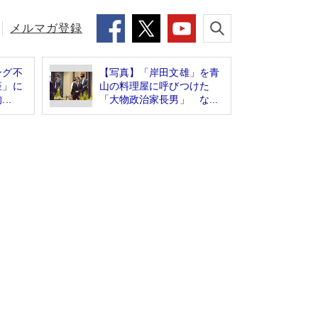
メルマガ登録
ング不
【写真】「岸田文雄」を青
座」に
山の料理屋に呼びつけた
..
「大物政治家長男」 な...