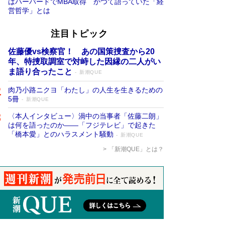
はハーバードでMBA取得 かつて語っていた「経
営哲学」とは
注目トピック
佐藤優vs検察官！ あの国策捜査から20
年、特捜取調室で対峙した因縁の二人がい
ま語り合ったこと
新潮QUE
肉乃小路ニクヨ「わたし」の人生を生きるための
5冊
新潮QUE
〈本人インタビュー〉渦中の当事者「佐藤二朗」
は何を語ったのか――「フジテレビ」で起きた
「橋本愛」とのハラスメント騒動
新潮QUE
「新潮QUE」とは？