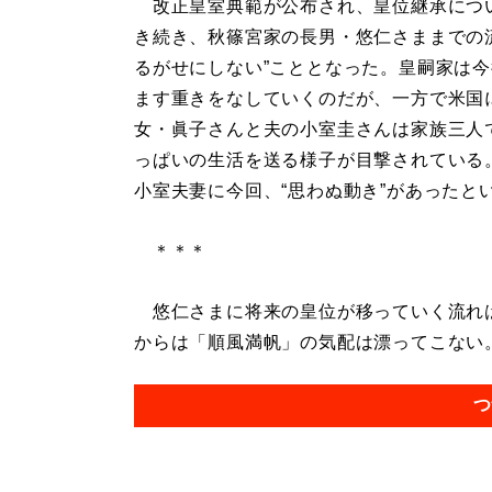
改正皇室典範が公布され、皇位継承につ
き続き、秋篠宮家の長男・悠仁さままでの
るがせにしない”こととなった。皇嗣家は
ます重きをなしていくのだが、一方で米国
女・眞子さんと夫の小室圭さんは家族三人
っぱいの生活を送る様子が目撃されている
小室夫妻に今回、“思わぬ動き”があったと
＊＊＊
悠仁さまに将来の皇位が移っていく流れは
からは「順風満帆」の気配は漂ってこない。.
つ