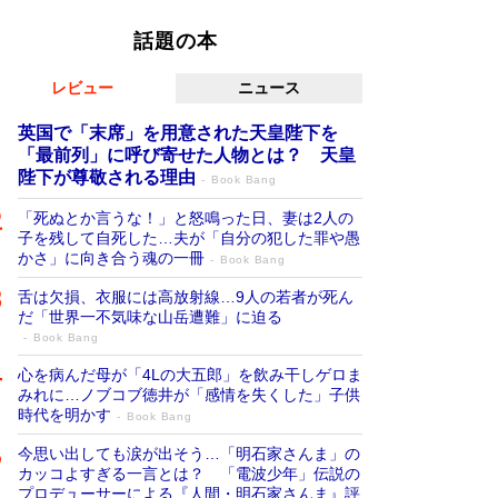
話題の本
レビュー
ニュース
英国で「末席」を用意された天皇陛下を
「最前列」に呼び寄せた人物とは？ 天皇
陛下が尊敬される理由
Book Bang
「死ぬとか言うな！」と怒鳴った日、妻は2人の
子を残して自死した…夫が「自分の犯した罪や愚
かさ」に向き合う魂の一冊
Book Bang
舌は欠損、衣服には高放射線…9人の若者が死ん
だ「世界一不気味な山岳遭難」に迫る
Book Bang
心を病んだ母が「4Lの大五郎」を飲み干しゲロま
みれに…ノブコブ徳井が「感情を失くした」子供
時代を明かす
Book Bang
今思い出しても涙が出そう…「明石家さんま」の
カッコよすぎる一言とは？ 「電波少年」伝説の
プロデューサーによる『人間・明石家さんま』評