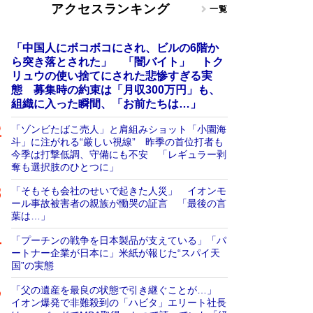
アクセスランキング
一覧
「中国人にボコボコにされ、ビルの6階か
ら突き落とされた」 「闇バイト」 トク
リュウの使い捨てにされた悲惨すぎる実
態 募集時の約束は「月収300万円」も、
組織に入った瞬間、「お前たちは…」
「ゾンビたばこ売人」と肩組みショット「小園海
斗」に注がれる“厳しい視線” 昨季の首位打者も
今季は打撃低調、守備にも不安 「レギュラー剥
奪も選択肢のひとつに」
「そもそも会社のせいで起きた人災」 イオンモ
ール事故被害者の親族が慟哭の証言 「最後の言
葉は…」
「プーチンの戦争を日本製品が支えている」「パ
ートナー企業が日本に」米紙が報じた“スパイ天
国”の実態
「父の遺産を最良の状態で引き継ぐことが…」
イオン爆発で非難殺到の「ハビタ」エリート社長