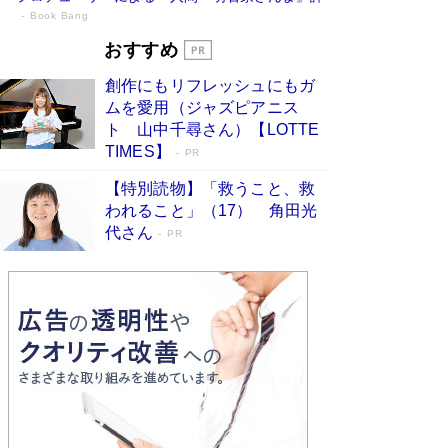
Book Bang
「『火垂るの墓』は、大嘘である」原作者
おすすめ
が抱き続けた“自責の念”とは…「自己憐憫
創作にもリフレッシュにもガ
は描きたくない」監督が徹底的にこだわっ
ムを愛用（ジャズピアニス
たこと（後編） #戦争の記憶
Book Bang
ト 山中千尋さん）【LOTTE
「叱って伸びるやつは、褒めたらもっと伸びる」
TIMES】
PR
俳優・高嶋政伸が家族に教わった“人を育てるコ
ツ”…芸への考え方を明かす
Book Bang
【特別読物】「救うこと、救
われること」（17） 角田光
美輪明宏 晩年の回答を集めた『ほほえんで生き
代さん
るための人生相談』がランクイン［エンターテイ
PR
メントベストセラー］
Book Bang
「宇宙兄弟」最終46巻がベストセラー1位 宇宙
開発への関心を押し上げた18年の物語に幕 特装
版には「宇宙で描かれたマンガ」も収録
Book Bang
友近氏、絶賛！ 鎌倉を舞台に、孤独を抱えた
人々が新たな一歩を踏み出す連作短篇集『海のほ
とりのプラネット』試し読み
Book Bang