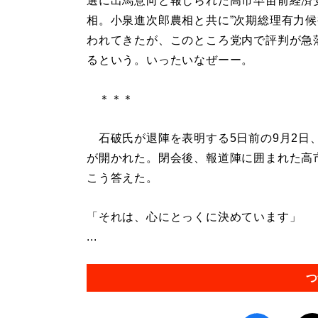
選に出馬意向と報じられた高市早苗前経済
相。小泉進次郎農相と共に”次期総理有力候
われてきたが、このところ党内で評判が急
るという。いったいなぜーー。
＊＊＊
石破氏が退陣を表明する5日前の9月2日
が開かれた。閉会後、報道陣に囲まれた高
こう答えた。
「それは、心にとっくに決めています」
...
つ