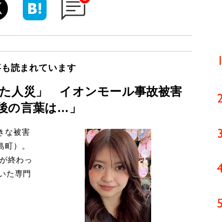
事も読まれています
た人災」 イオンモール事故被害
後の言葉は…」
きな被害
島町）。
導が終わっ
いた専門