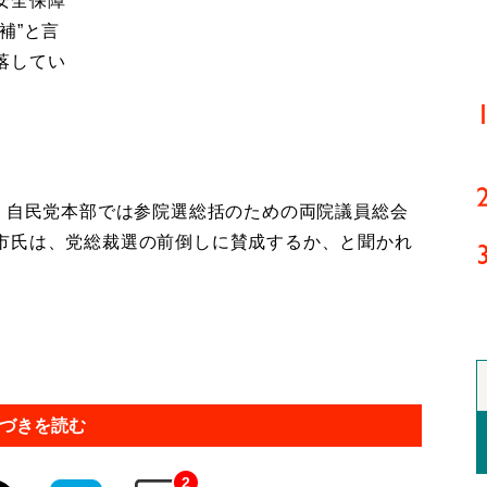
安全保障
補”と言
落してい
、自民党本部では参院選総括のための両院議員総会
市氏は、党総裁選の前倒しに賛成するか、と聞かれ
づきを読む
2