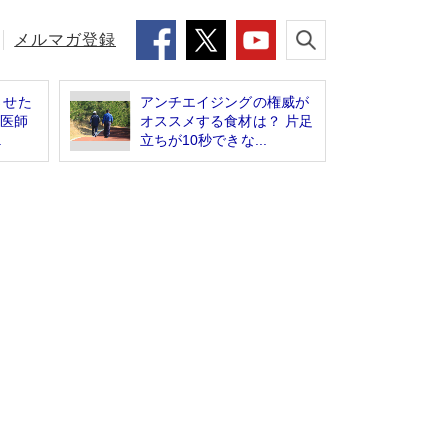
メルマガ登録
させた
アンチエイジングの権威が
歳医師
オススメする食材は？ 片足
.
立ちが10秒できな...