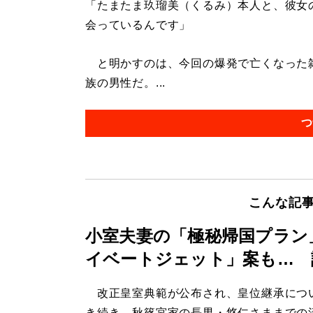
「たまたま玖瑠美（くるみ）本人と、彼女
会っているんです」
と明かすのは、今回の爆発で亡くなった雑
族の男性だ。...
つ
こんな記
小室夫妻の「極秘帰国プラン
イベートジェット」案も… 
改正皇室典範が公布され、皇位継承につ
き続き、秋篠宮家の長男・悠仁さままでの