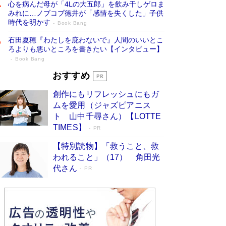
心を病んだ母が「4Lの大五郎」を飲み干しゲロま
みれに…ノブコブ徳井が「感情を失くした」子供
時代を明かす
Book Bang
石田夏穂『わたしを庇わないで』人間のいいとこ
ろよりも悪いところを書きたい【インタビュー】
Book Bang
「叱って伸びるやつは、褒めたらもっと伸
おすすめ
びる」俳優・高嶋政伸が家族に教わっ
創作にもリフレッシュにもガ
た“人を育てるコツ”…芸への考え方を明か
ムを愛用（ジャズピアニス
す
Book Bang
ト 山中千尋さん）【LOTTE
「『火垂るの墓』は、大嘘である」原作者が抱き
TIMES】
PR
続けた“自責の念”とは…「自己憐憫は描きたくな
い」監督が徹底的にこだわったこと（後編） #
【特別読物】「救うこと、救
戦争の記憶
Book Bang
われること」（17） 角田光
代さん
美輪明宏 晩年の回答を集めた『ほほえんで生き
PR
るための人生相談』がランクイン［エンターテイ
メントベストセラー］
Book Bang
「宇宙兄弟」最終46巻がベストセラー1位 宇宙
開発への関心を押し上げた18年の物語に幕 特装
版には「宇宙で描かれたマンガ」も収録