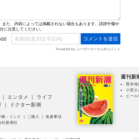
週刊新
熊本地
小室さ
ヒール
｜
エンタメ
｜
ライフ
ガ
｜
ドクター新潮
作権・リンク
｜
ご購入
｜
免責事項
会社新潮社