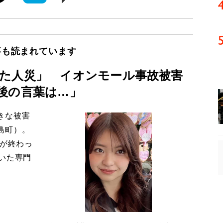
事も読まれています
た人災」 イオンモール事故被害
後の言葉は…」
きな被害
島町）。
導が終わっ
いた専門