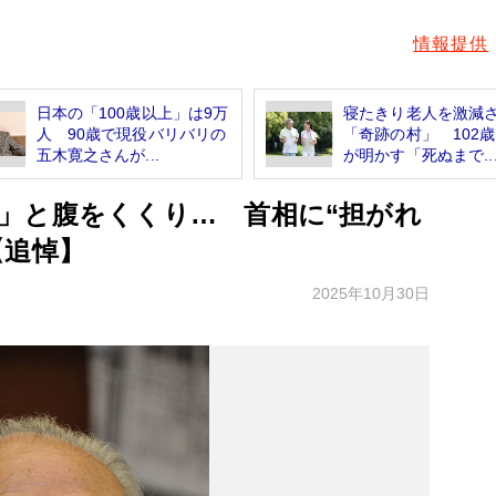
情報提供
日本の「100歳以上」は9万
寝たきり老人を激減
人 90歳で現役バリバリの
「奇跡の村」 102
五木寛之さんが...
が明かす「死ぬまで..
」と腹をくくり… 首相に“担がれ
【追悼】
2025年10月30日