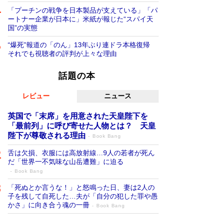
「プーチンの戦争を日本製品が支えている」「パ
ートナー企業が日本に」米紙が報じた“スパイ天
国”の実態
“爆死”報道の「のん」13年ぶり連ドラ本格復帰
それでも視聴者の評判が上々な理由
話題の本
レビュー
ニュース
英国で「末席」を用意された天皇陛下を
「最前列」に呼び寄せた人物とは？ 天皇
陛下が尊敬される理由
Book Bang
舌は欠損、衣服には高放射線…9人の若者が死ん
だ「世界一不気味な山岳遭難」に迫る
Book Bang
「死ぬとか言うな！」と怒鳴った日、妻は2人の
子を残して自死した…夫が「自分の犯した罪や愚
かさ」に向き合う魂の一冊
Book Bang