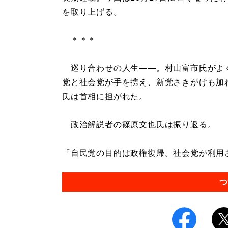
を取り上げる。
＊＊＊
巡り合わせの人生――。村山富市氏がよく
党と社会党が手を携え、新党さきがけも加
氏は首相に担がれた。
政治解説者の篠原文也氏は振り返る。
「自民党の目的は政権復帰。社会党が利用さ
つ