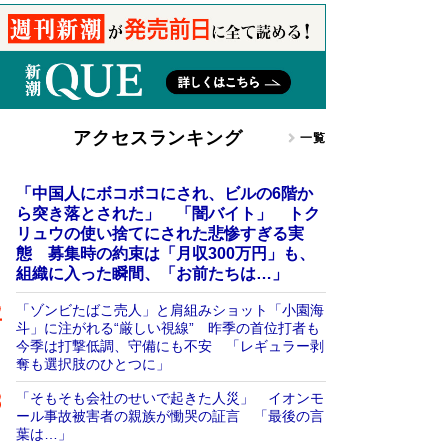
アクセスランキング
一覧
「中国人にボコボコにされ、ビルの6階か
ら突き落とされた」 「闇バイト」 トク
リュウの使い捨てにされた悲惨すぎる実
態 募集時の約束は「月収300万円」も、
組織に入った瞬間、「お前たちは…」
「ゾンビたばこ売人」と肩組みショット「小園海
斗」に注がれる“厳しい視線” 昨季の首位打者も
今季は打撃低調、守備にも不安 「レギュラー剥
奪も選択肢のひとつに」
「そもそも会社のせいで起きた人災」 イオンモ
ール事故被害者の親族が慟哭の証言 「最後の言
葉は…」