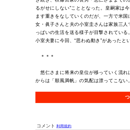
るがせにしない”こととなった。皇嗣家は
ます重きをなしていくのだが、一方で米国
女・眞子さんと夫の小室圭さんは家族三人
っぱいの生活を送る様子が目撃されている
小室夫妻に今回、“思わぬ動き”があったと
＊＊＊
悠仁さまに将来の皇位が移っていく流れは
からは「順風満帆」の気配は漂ってこない。.
つ