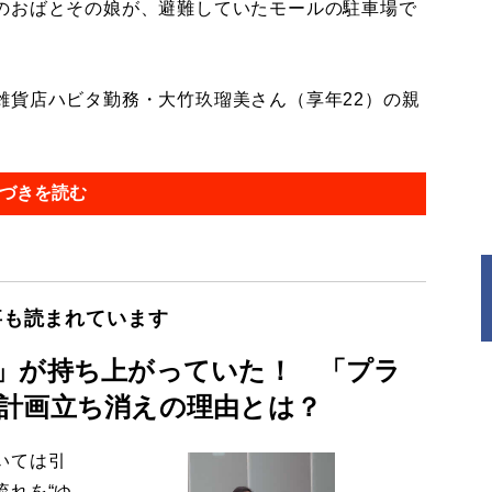
のおばとその娘が、避難していたモールの駐車場で
貨店ハビタ勤務・大竹玖瑠美さん（享年22）の親
づきを読む
事も読まれています
」が持ち上がっていた！ 「プラ
計画立ち消えの理由とは？
いては引
流れを“ゆ