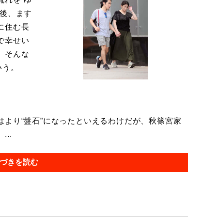
今後、ます
に住む長
で幸せい
。そんな
いう。
より“盤石”になったといえるわけだが、秋篠宮家
..
づきを読む