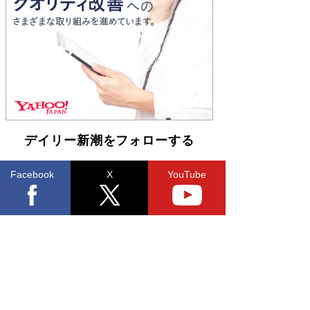
Book Bang
「不意に涙が出そうに…」高嶋政伸が明かし
た“13歳の娘を暴行する役”への葛藤 インティマ
シーコーディネーターに支えられたNHK『大奥』
の裏側
Book Bang
デイリー新潮をフォローする
Facebook
X
YouTube