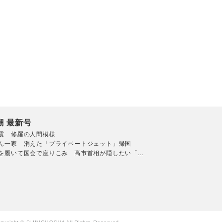
潮 最新号
震 修羅の人間模様
ん一家 消えた「プライベートジェット」帰国
を履いて国会で座りこみ 高市首相が隠したい「...