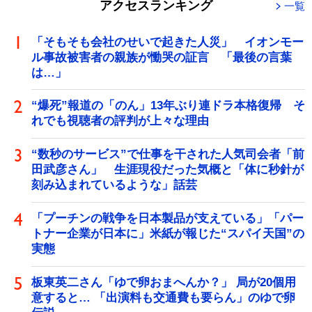
アクセスランキング
一覧
「そもそも会社のせいで起きた人災」 イオンモー
ル事故被害者の親族が慟哭の証言 「最後の言葉
は…」
“爆死”報道の「のん」13年ぶり連ドラ本格復帰 そ
れでも視聴者の評判が上々な理由
“数秒のサービス”で仕事を干された人気司会者「前
田武彦さん」 生涯現役だった気概と「体に秒針が
刻み込まれているような」話芸
「プーチンの戦争を日本製品が支えている」「パー
トナー企業が日本に」米紙が報じた“スパイ天国”の
実態
板東英二さん「ゆで卵おまへんか？」 局が20個用
意すると… 「出演料も交通費も要らん」のゆで卵