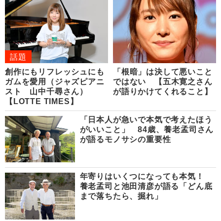
話題
創作にもリフレッシュにも
「根暗」は決して悪いこと
ガムを愛用（ジャズピアニ
ではない 【五木寛之さん
スト 山中千尋さん）
が語りかけてくれること】
【LOTTE TIMES】
「日本人が急いで本気で考えたほう
がいいこと」 84歳、養老孟司さん
が語るモノサシの重要性
年寄りはいくつになっても本気！
養老孟司と池田清彦が語る「どん底
まで落ちたら、掘れ」