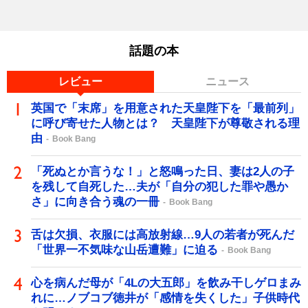
話題の本
レビュー
ニュース
英国で「末席」を用意された天皇陛下を「最前列」
に呼び寄せた人物とは？ 天皇陛下が尊敬される理
由
Book Bang
「死ぬとか言うな！」と怒鳴った日、妻は2人の子
を残して自死した…夫が「自分の犯した罪や愚か
さ」に向き合う魂の一冊
Book Bang
舌は欠損、衣服には高放射線…9人の若者が死んだ
「世界一不気味な山岳遭難」に迫る
Book Bang
心を病んだ母が「4Lの大五郎」を飲み干しゲロまみ
れに…ノブコブ徳井が「感情を失くした」子供時代