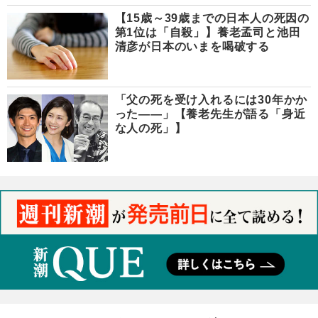
【15歳～39歳までの日本人の死因の
第1位は「自殺」】養老孟司と池田
清彦が日本のいまを喝破する
「父の死を受け入れるには30年かか
った――」【養老先生が語る「身近
な人の死」】