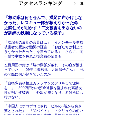
アクセスランキング
一覧
「救助隊は何もせんで、満足に声かけしな
かった」レスキュー隊が救えなかった命
近隣住民が明かす「二次被害を出さないの
が訓練の鉄則になっている様子」
「玖瑠美の最期の言葉は…」 イオンモール事故
被害者の親族が慟哭の証言 「おばたちは制止で
きなかった自分たちを責めている」 さらに、間
一髪で事故を免れた従業員の証言も
左目周囲の痣は「脳の動脈が破れ、その血が溜ま
っていた」 09年に孤独死「大原麗子さん」、死
の間際に何が起きていたのか
「自衛隊員や報道カメラマンのフリをして泥棒
を…」 500万円分の預金通帳を盗まれた高齢女
性が明かす被害 「外出が怖くなり、避難所にも
行けない」
「中国人にボコボコにされ、ビルの6階から突き
落とされた」 「闇バイト」 トクリュウの使い