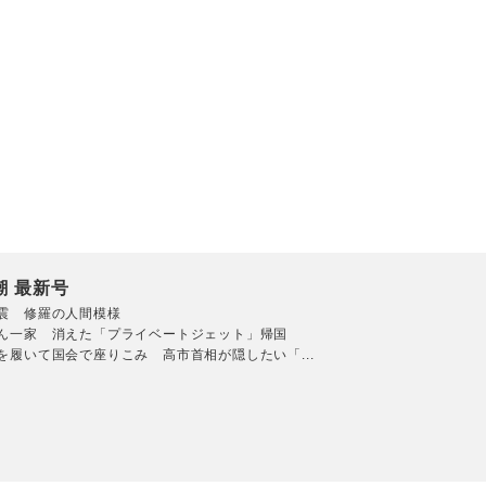
潮 最新号
震 修羅の人間模様
ん一家 消えた「プライベートジェット」帰国
を履いて国会で座りこみ 高市首相が隠したい「...