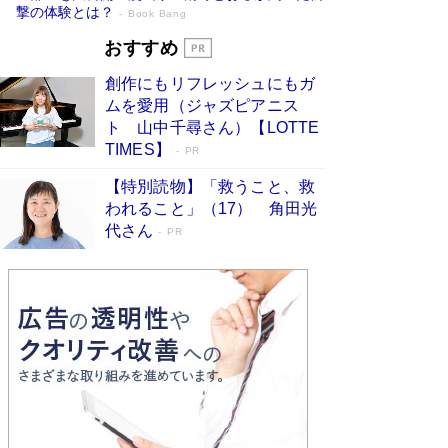
撃の体験とは？
Book Bang
追悼・東野圭吾さん 週間ベストセラーラ
おすすめ
ンキングに『容疑者Xの献身』『白夜行』
創作にもリフレッシュにもガ
など代表作が並ぶ［文庫ベストセラー］
ムを愛用（ジャズピアニス
Book Bang
ト 山中千尋さん）【LOTTE
73歳でも働くしかない 「老後レス時代」に交通
TIMES】
PR
誘導員の独白が話題
Book Bang
【特別読物】「救うこと、救
竹内由恵の前に現れた「テレビ観ないんだよね
われること」（17） 角田光
ぇ」という男性…夫を選んでテレ朝退社したワケ
代さん
PR
Book Bang
「なんで？ そんな馬鹿な……」90歳になった作
家・阿刀田高さんが、ひとり暮らしの生活を明か
す
Book Bang
和田秀樹の70代、80代向け新書がベスト3を独
占 上半期1位にも選出［新書ベストセラー］
Book Bang