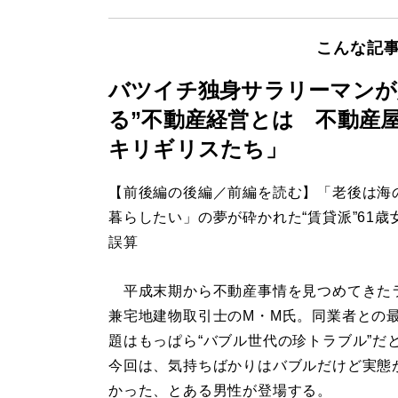
こんな記
バツイチ独身サラリーマンが
る”不動産経営とは 不動産
キリギリスたち」
【前後編の後編／前編を読む】「老後は海
暮らしたい」の夢が砕かれた“賃貸派”61歳
誤算
平成末期から不動産事情を見つめてきた
兼宅地建物取引士のM・M氏。同業者との
題はもっぱら“バブル世代の珍トラブル”だ
今回は、気持ちばかりはバブルだけど実態
かった、とある男性が登場する。