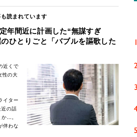
事も読まれています
定年間近に計画した“無謀すぎ
屋のひとりごと「バブルを謳歌した
の近くで
女性の大
ライター
最近の話
とか…。
が伴わな