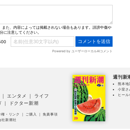
週刊新
熊本地
小室さ
ヒール
｜
エンタメ
｜
ライフ
ガ
｜
ドクター新潮
作権・リンク
｜
ご購入
｜
免責事項
会社新潮社