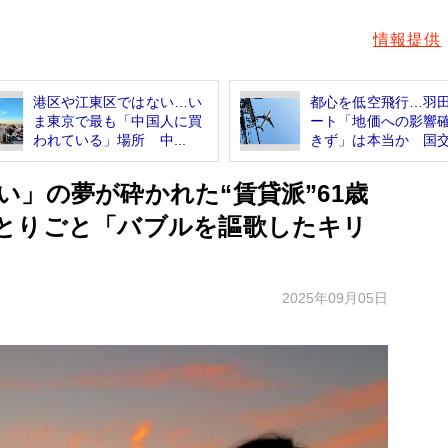
情報提供
港区や江東区ではない…い
都心を低空飛行…羽
ま東京で最も「中国人に買
ート「地価への影響
われている」場所 中...
きず」は本当か 国交.
」の夢が砕かれた“賃貸派”61歳
とりごと「バブルを謳歌したキリ
2025年09月05日