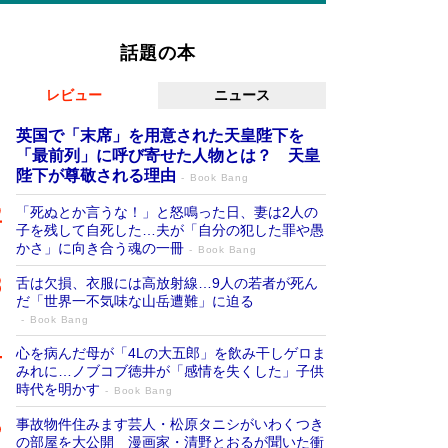
話題の本
レビュー
ニュース
英国で「末席」を用意された天皇陛下を
「最前列」に呼び寄せた人物とは？ 天皇
陛下が尊敬される理由
Book Bang
「死ぬとか言うな！」と怒鳴った日、妻は2人の
子を残して自死した…夫が「自分の犯した罪や愚
かさ」に向き合う魂の一冊
Book Bang
舌は欠損、衣服には高放射線…9人の若者が死ん
だ「世界一不気味な山岳遭難」に迫る
Book Bang
心を病んだ母が「4Lの大五郎」を飲み干しゲロま
みれに…ノブコブ徳井が「感情を失くした」子供
時代を明かす
Book Bang
事故物件住みます芸人・松原タニシがいわくつき
の部屋を大公開 漫画家・清野とおるが聞いた衝