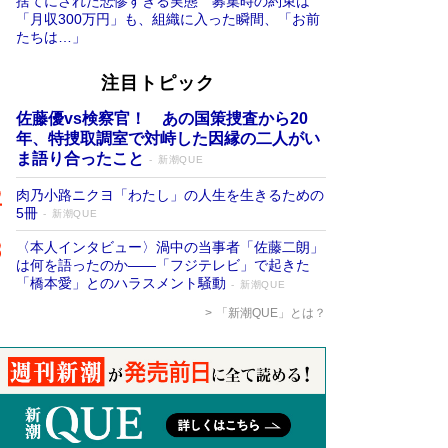
捨てにされた悲惨すぎる実態 募集時の約束は
「月収300万円」も、組織に入った瞬間、「お前
たちは…」
注目トピック
佐藤優vs検察官！ あの国策捜査から20
年、特捜取調室で対峙した因縁の二人がい
ま語り合ったこと
新潮QUE
肉乃小路ニクヨ「わたし」の人生を生きるための
5冊
新潮QUE
〈本人インタビュー〉渦中の当事者「佐藤二朗」
は何を語ったのか――「フジテレビ」で起きた
「橋本愛」とのハラスメント騒動
新潮QUE
「新潮QUE」とは？