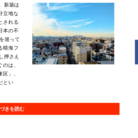
。新築は
好立地な
とされる
日本の不
件を巡って
る晴海フ
し押さえ
ぐのは、
東区」、
だとい
づきを読む