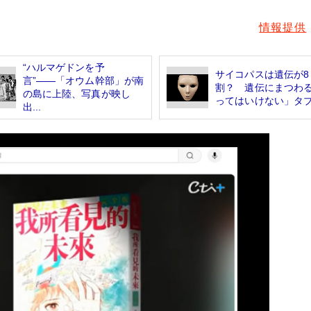
情報提供
“ハルマゲドンを予
サイコパスは遺伝が8
言”――「オウム幹部」が南
割？ 遺伝にまつわ
の島に上陸、写真が映し
ってはいけない」タ
出...