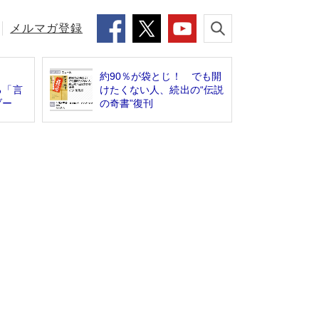
メルマガ登録
約90％が袋とじ！ でも開
る「言
けたくない人、続出の“伝説
ブー
の奇書”復刊