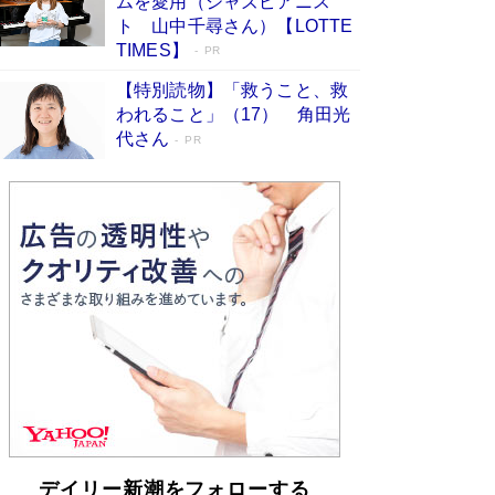
ムを愛用（ジャズピアニス
らも文庫化 映画化された直木賞受賞作もランク
ト 山中千尋さん）【LOTTE
イン［文庫ベストセラー］
Book Bang
TIMES】
PR
【特別読物】「救うこと、救
われること」（17） 角田光
代さん
PR
デイリー新潮をフォローする