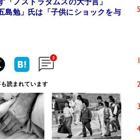
出す「ノストラダムスの大予言」
五島勉」氏は「子供にショックを与
3
事も読まれています