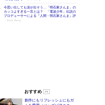
今思い出しても涙が出そう…「明石家さんま」の
カッコよすぎる一言とは？ 「電波少年」伝説の
プロデューサーによる『人間・明石家さんま』評
Book Bang
「宇宙兄弟」最終46巻がベストセラー1
位 宇宙開発への関心を押し上げた18年の
物語に幕 特装版には「宇宙で描かれたマ
ンガ」も収録
Book Bang
美輪明宏 晩年の回答を集めた『ほほえんで生き
るための人生相談』がランクイン［エンターテイ
メントベストセラー］
Book Bang
「『火垂るの墓』は、大嘘である」原作者が抱き
続けた“自責の念”とは…「自己憐憫は描きたくな
い」監督が徹底的にこだわったこと（後編） #
戦争の記憶
Book Bang
「叱って伸びるやつは、褒めたらもっと伸びる」
おすすめ
俳優・高嶋政伸が家族に教わった“人を育てるコ
ツ”…芸への考え方を明かす
Book Bang
創作にもリフレッシュにもガ
東野圭吾、伊坂幸太郎の人気シリーズ最新作どち