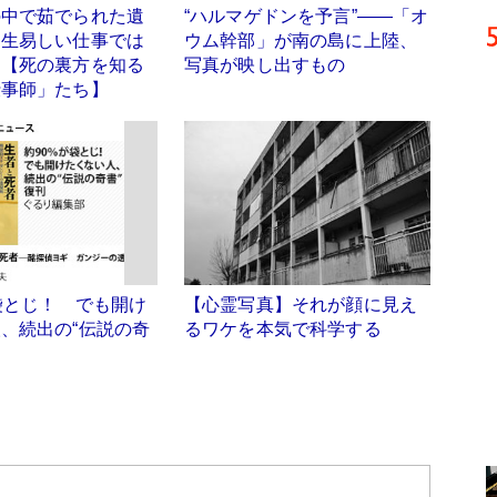
の中で茹でられた遺
“ハルマゲドンを予言”――「オ
。生易しい仕事では
ウム幹部」が南の島に上陸、
」【死の裏方を知る
写真が映し出すもの
仕事師」たち】
袋とじ！ でも開け
【心霊写真】それが顔に見え
、続出の“伝説の奇
るワケを本気で科学する