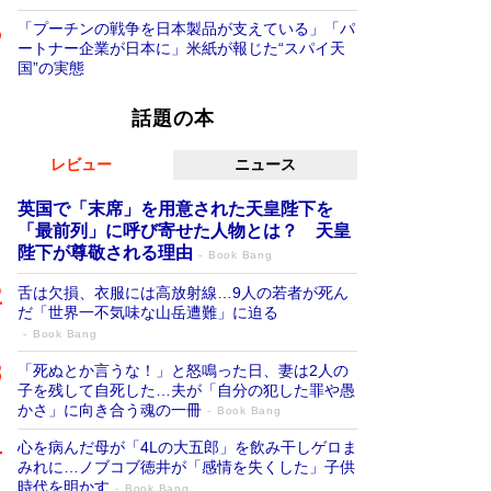
「プーチンの戦争を日本製品が支えている」「パ
ートナー企業が日本に」米紙が報じた“スパイ天
国”の実態
話題の本
レビュー
ニュース
英国で「末席」を用意された天皇陛下を
「最前列」に呼び寄せた人物とは？ 天皇
陛下が尊敬される理由
Book Bang
舌は欠損、衣服には高放射線…9人の若者が死ん
だ「世界一不気味な山岳遭難」に迫る
Book Bang
「死ぬとか言うな！」と怒鳴った日、妻は2人の
子を残して自死した…夫が「自分の犯した罪や愚
かさ」に向き合う魂の一冊
Book Bang
心を病んだ母が「4Lの大五郎」を飲み干しゲロま
みれに…ノブコブ徳井が「感情を失くした」子供
時代を明かす
Book Bang