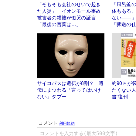
「そもそも会社のせいで起き
「風呂釜
た人災」 イオンモール事故
体もある
被害者の親族が慟哭の証言
ない――
「最後の言葉は…」
「葬送の
サイコパスは遺伝が8割？ 遺
約90％が
伝にまつわる「言ってはいけ
たくない人
ない」タブー
書”復刊