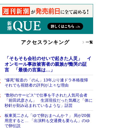
アクセスランキング
一覧
「そもそも会社のせいで起きた人災」 イ
オンモール事故被害者の親族が慟哭の証
言 「最後の言葉は…」
“爆死”報道の「のん」13年ぶり連ドラ本格復帰
それでも視聴者の評判が上々な理由
“数秒のサービス”で仕事を干された人気司会者
「前田武彦さん」 生涯現役だった気概と「体に
秒針が刻み込まれているような」話芸
板東英二さん「ゆで卵おまへんか？」 局が20個
用意すると… 「出演料も交通費も要らん」のゆ
で卵伝説