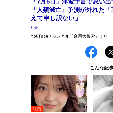
「7月5日」津波予言で思い
「人類滅亡」予測が外れた「
えて申し訳ない」
社会
YouTubeチャンネル「台灣大捜索」より
こんな記
話題