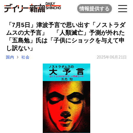
情報提供する
「7月5日」津波予言で思い出す「ノストラダ
ムスの大予言」 「人類滅亡」予測が外れた
「五島勉」氏は「子供にショックを与えて申
し訳ない」
国内
社会
2025年06月21日