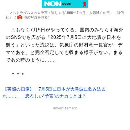
「ノストラダムスの大予言：迫りくる1999年7の月、人類滅亡の日」（祥伝
社）（
他の写真を見る
）
まもなく7月5日がやってくる。国内のみならず海外
のSNSでも広がる「2025年7月5日に大地震が日本を
襲う」といった流説は、気象庁の野村竜一長官が「デ
マである」と完全否定しても収まる様子がない。まる
であの時のように……。
＊＊＊
【実際の画像】「7月5日に日本が大津波に飲み込ま
れ……」 恐ろしい“予言”のナカミとは？
advertisement