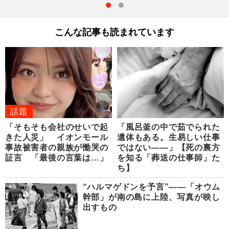
こんな記事も読まれています
話題
「そもそも会社のせいで起
「風呂釜の中で茹でられた
きた人災」 イオンモール
遺体もある。生易しい仕事
事故被害者の親族が慟哭の
ではない――」【死の裏方
証言 「最後の言葉は…」
を知る「葬送の仕事師」た
ち】
“ハルマゲドンを予言”――「オウム
幹部」が南の島に上陸、写真が映し
出すもの