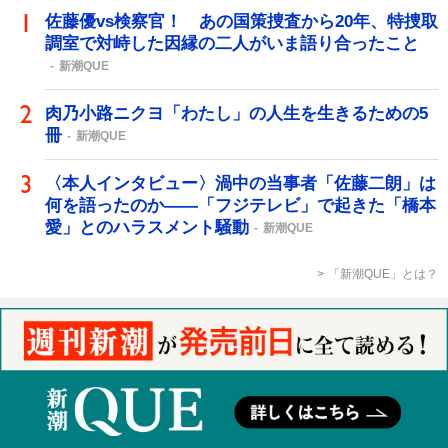
佐藤優vs検察官！ あの国策捜査から20年、特捜取
調室で対峙した因縁の二人がいま語り合ったこと
新潮QUE
肉乃小路ニクヨ「わたし」の人生を生きるための5
冊
新潮QUE
〈本人インタビュー〉渦中の当事者「佐藤二朗」は
何を語ったのか――「フジテレビ」で起きた「橋本
愛」とのハラスメント騒動
新潮QUE
「新潮QUE」とは？