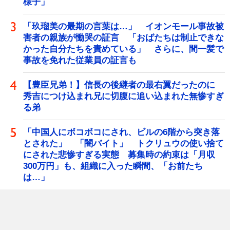
様子」
「玖瑠美の最期の言葉は…」 イオンモール事故被
害者の親族が慟哭の証言 「おばたちは制止できな
かった自分たちを責めている」 さらに、間一髪で
事故を免れた従業員の証言も
【豊臣兄弟！】信長の後継者の最右翼だったのに
秀吉につけ込まれ兄に切腹に追い込まれた無惨すぎ
る弟
「中国人にボコボコにされ、ビルの6階から突き落
とされた」 「闇バイト」 トクリュウの使い捨て
にされた悲惨すぎる実態 募集時の約束は「月収
300万円」も、組織に入った瞬間、「お前たち
は…」