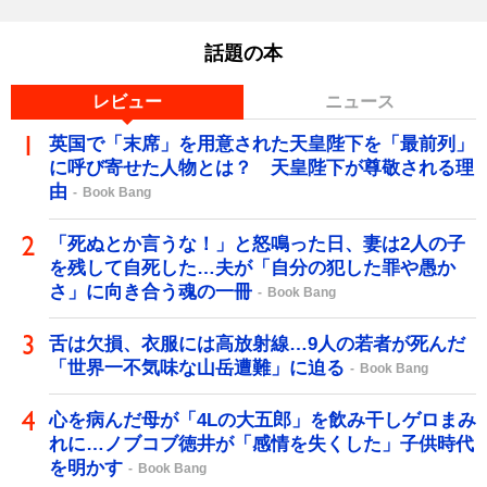
話題の本
レビュー
ニュース
英国で「末席」を用意された天皇陛下を「最前列」
に呼び寄せた人物とは？ 天皇陛下が尊敬される理
由
Book Bang
「死ぬとか言うな！」と怒鳴った日、妻は2人の子
を残して自死した…夫が「自分の犯した罪や愚か
さ」に向き合う魂の一冊
Book Bang
舌は欠損、衣服には高放射線…9人の若者が死んだ
「世界一不気味な山岳遭難」に迫る
Book Bang
心を病んだ母が「4Lの大五郎」を飲み干しゲロまみ
れに…ノブコブ徳井が「感情を失くした」子供時代
を明かす
Book Bang