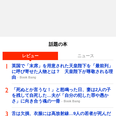
話題の本
レビュー
ニュース
英国で「末席」を用意された天皇陛下を「最前列」
に呼び寄せた人物とは？ 天皇陛下が尊敬される理
由
Book Bang
「死ぬとか言うな！」と怒鳴った日、妻は2人の子
を残して自死した…夫が「自分の犯した罪や愚か
さ」に向き合う魂の一冊
Book Bang
舌は欠損、衣服には高放射線…9人の若者が死んだ