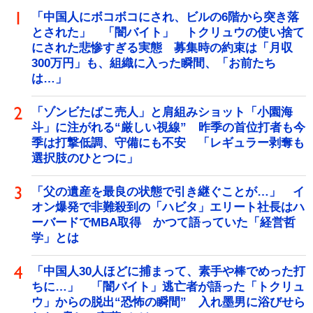
「中国人にボコボコにされ、ビルの6階から突き落
とされた」 「闇バイト」 トクリュウの使い捨て
にされた悲惨すぎる実態 募集時の約束は「月収
300万円」も、組織に入った瞬間、「お前たち
は…」
「ゾンビたばこ売人」と肩組みショット「小園海
斗」に注がれる“厳しい視線” 昨季の首位打者も今
季は打撃低調、守備にも不安 「レギュラー剥奪も
選択肢のひとつに」
「父の遺産を最良の状態で引き継ぐことが…」 イ
オン爆発で非難殺到の「ハビタ」エリート社長はハ
ーバードでMBA取得 かつて語っていた「経営哲
学」とは
「中国人30人ほどに捕まって、素手や棒でめった打
ちに…」 「闇バイト」逃亡者が語った「トクリュ
ウ」からの脱出“恐怖の瞬間” 入れ墨男に浴びせら