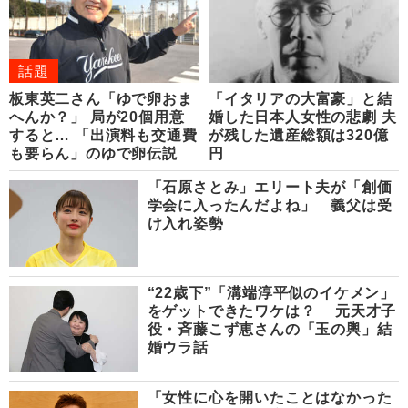
話題
板東英二さん「ゆで卵おま
「イタリアの大富豪」と結
へんか？」 局が20個用意
婚した日本人女性の悲劇 夫
すると… 「出演料も交通費
が残した遺産総額は320億
も要らん」のゆで卵伝説
円
「石原さとみ」エリート夫が「創価
学会に入ったんだよね」 義父は受
け入れ姿勢
“22歳下”「溝端淳平似のイケメン」
をゲットできたワケは？ 元天才子
役・斉藤こず恵さんの「玉の輿」結
婚ウラ話
「女性に心を開いたことはなかった