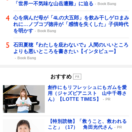
「世界一不気味な山岳遭難」に迫る
Book Bang
心を病んだ母が「4Lの大五郎」を飲み干しゲロまみ
れに…ノブコブ徳井が「感情を失くした」子供時代
を明かす
Book Bang
石田夏穂『わたしを庇わないで』人間のいいところ
よりも悪いところを書きたい【インタビュー】
Book Bang
おすすめ
創作にもリフレッシュにもガムを愛
用（ジャズピアニスト 山中千尋さ
ん）【LOTTE TIMES】
PR
【特別読物】「救うこと、救われる
こと」（17） 角田光代さん
PR