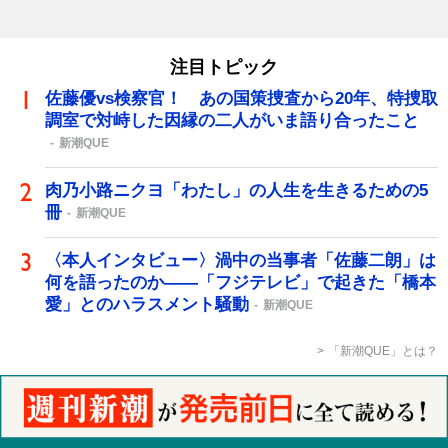
注目トピック
佐藤優vs検察官！ あの国策捜査から20年、特捜取
調室で対峙した因縁の二人がいま語り合ったこと
新潮QUE
肉乃小路ニクヨ「わたし」の人生を生きるための5
冊
新潮QUE
〈本人インタビュー〉渦中の当事者「佐藤二朗」は
何を語ったのか――「フジテレビ」で起きた「橋本
愛」とのハラスメント騒動
新潮QUE
「新潮QUE」とは？