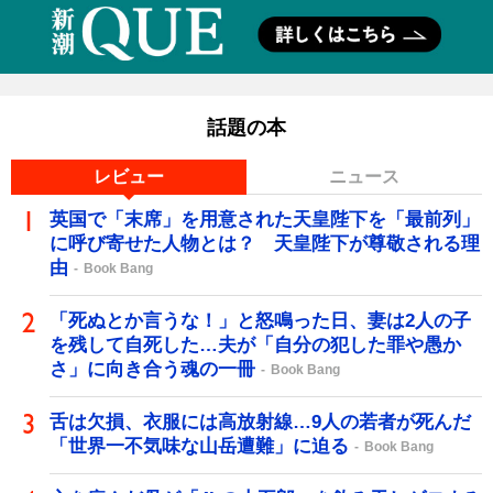
話題の本
レビュー
ニュース
英国で「末席」を用意された天皇陛下を「最前列」
に呼び寄せた人物とは？ 天皇陛下が尊敬される理
由
Book Bang
「死ぬとか言うな！」と怒鳴った日、妻は2人の子
を残して自死した…夫が「自分の犯した罪や愚か
さ」に向き合う魂の一冊
Book Bang
舌は欠損、衣服には高放射線…9人の若者が死んだ
「世界一不気味な山岳遭難」に迫る
Book Bang