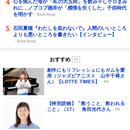
心を病んだ母が「4Lの大五郎」を飲み干しゲロまみ
れに…ノブコブ徳井が「感情を失くした」子供時代
を明かす
Book Bang
石田夏穂『わたしを庇わないで』人間のいいところ
よりも悪いところを書きたい【インタビュー】
Book Bang
おすすめ
創作にもリフレッシュにもガムを愛
用（ジャズピアニスト 山中千尋さ
ん）【LOTTE TIMES】
PR
【特別読物】「救うこと、救われる
こと」（17） 角田光代さん
PR