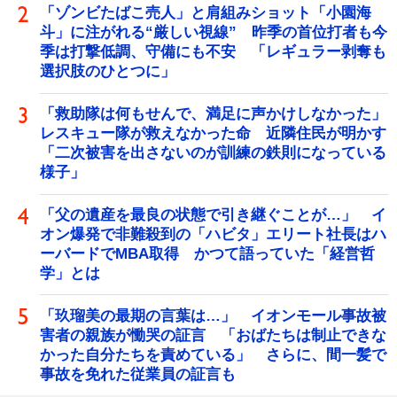
「ゾンビたばこ売人」と肩組みショット「小園海
斗」に注がれる“厳しい視線” 昨季の首位打者も今
季は打撃低調、守備にも不安 「レギュラー剥奪も
選択肢のひとつに」
「救助隊は何もせんで、満足に声かけしなかった」
レスキュー隊が救えなかった命 近隣住民が明かす
「二次被害を出さないのが訓練の鉄則になっている
様子」
「父の遺産を最良の状態で引き継ぐことが…」 イ
オン爆発で非難殺到の「ハビタ」エリート社長はハ
ーバードでMBA取得 かつて語っていた「経営哲
学」とは
「玖瑠美の最期の言葉は…」 イオンモール事故被
害者の親族が慟哭の証言 「おばたちは制止できな
かった自分たちを責めている」 さらに、間一髪で
事故を免れた従業員の証言も