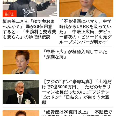
話題
板東英二さん「ゆで卵おま
「不良漫画にハマり、中学
へんか？」 局が20個用意
時代からLARKを吸ってい
すると… 「出演料も交通費
た」 中居正広氏、デビュ
も要らん」のゆで卵伝説
ー前夜のエピソードを元グ
ループメンバーが明かす
「中居正広」が極秘入院していた
「深刻な病」
【フジの“ドン”豪邸写真】「土地だ
けで7億5000万円」 ただのサラリ
ーマン社長だったのに…“フジテレ
ビのドン”「日枝久」が住まう大豪
邸
「総資産は20億円以上」「不動産で