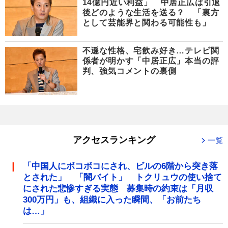
14億円近い利益」 中居正広は引退
後どのような生活を送る？ 「裏方
として芸能界と関わる可能性も」
不遜な性格、宅飲み好き…テレビ関
係者が明かす「中居正広」本当の評
判、強気コメントの裏側
アクセスランキング
一覧
「中国人にボコボコにされ、ビルの6階から突き落
とされた」 「闇バイト」 トクリュウの使い捨て
にされた悲惨すぎる実態 募集時の約束は「月収
300万円」も、組織に入った瞬間、「お前たち
は…」