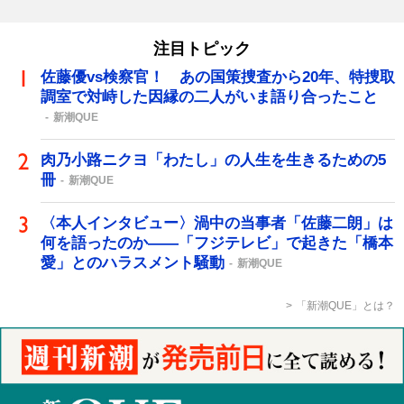
注目トピック
佐藤優vs検察官！ あの国策捜査から20年、特捜取
調室で対峙した因縁の二人がいま語り合ったこと
新潮QUE
肉乃小路ニクヨ「わたし」の人生を生きるための5
冊
新潮QUE
〈本人インタビュー〉渦中の当事者「佐藤二朗」は
何を語ったのか――「フジテレビ」で起きた「橋本
愛」とのハラスメント騒動
新潮QUE
「新潮QUE」とは？