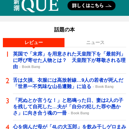
話題の本
レビュー
ニュース
英国で「末席」を用意された天皇陛下を「最前列」
に呼び寄せた人物とは？ 天皇陛下が尊敬される理
由
Book Bang
舌は欠損、衣服には高放射線…9人の若者が死んだ
「世界一不気味な山岳遭難」に迫る
Book Bang
「死ぬとか言うな！」と怒鳴った日、妻は2人の子
を残して自死した…夫が「自分の犯した罪や愚か
さ」に向き合う魂の一冊
Book Bang
心を病んだ母が「4Lの大五郎」を飲み干しゲロまみ