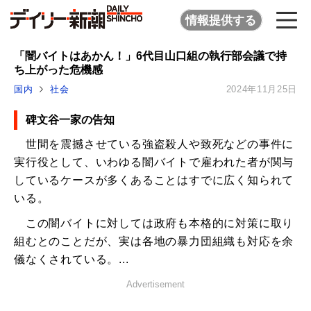
情報提供する
「闇バイトはあかん！」6代目山口組の執行部会議で持
ち上がった危機感
国内
社会
2024年11月25日
碑文谷一家の告知
世間を震撼させている強盗殺人や致死などの事件に
実行役として、いわゆる闇バイトで雇われた者が関与
しているケースが多くあることはすでに広く知られて
いる。
この闇バイトに対しては政府も本格的に対策に取り
組むとのことだが、実は各地の暴力団組織も対応を余
儀なくされている。...
Advertisement