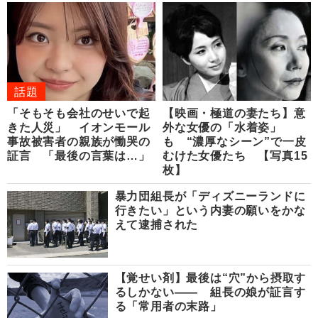
話題
「そもそも会社のせいで起
【映画・極道の妻たち】意
きた人災」 イオンモール
外な女優の「水着姿」
事故被害者の親族が慟哭の
も “濃厚なシーン”で一皮
証言 「最後の言葉は…」
むけた女優たち 【写真15
枚】
暴力団組長が「ディズニーランドに
行きたい」という内妻の願いをかな
えて逮捕された
【覚せい剤】最後は“穴”から摂取す
るしかない―― 組長の娘が証言す
る「常用者の末路」