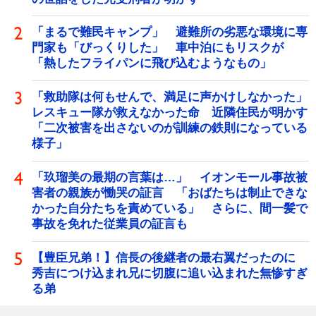
「まるで難民キャンプ」 避難所の劣悪な環境に専
門家も「びっくりした」 車中泊にもリスクが
「熱したフライパンに飛び込むようなもの」
「救助隊は何もせんで、満足に声かけしなかった」
レスキュー隊が救えなかった命 近隣住民が明かす
「二次被害を出さないのが訓練の鉄則になっている
様子」
「玖瑠美の最期の言葉は…」 イオンモール事故被
害者の親族が慟哭の証言 「おばたちは制止できな
かった自分たちを責めている」 さらに、間一髪で
事故を免れた従業員の証言も
【豊臣兄弟！】信長の後継者の最右翼だったのに
秀吉につけ込まれ兄に切腹に追い込まれた無惨すぎ
る弟