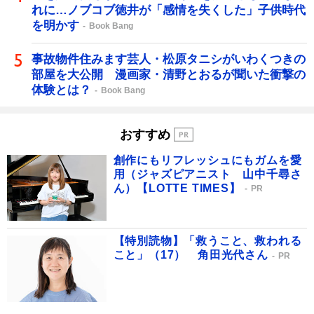
れに…ノブコブ徳井が「感情を失くした」子供時代
を明かす
Book Bang
事故物件住みます芸人・松原タニシがいわくつきの
部屋を大公開 漫画家・清野とおるが聞いた衝撃の
体験とは？
Book Bang
おすすめ
創作にもリフレッシュにもガムを愛
用（ジャズピアニスト 山中千尋さ
ん）【LOTTE TIMES】
PR
【特別読物】「救うこと、救われる
こと」（17） 角田光代さん
PR