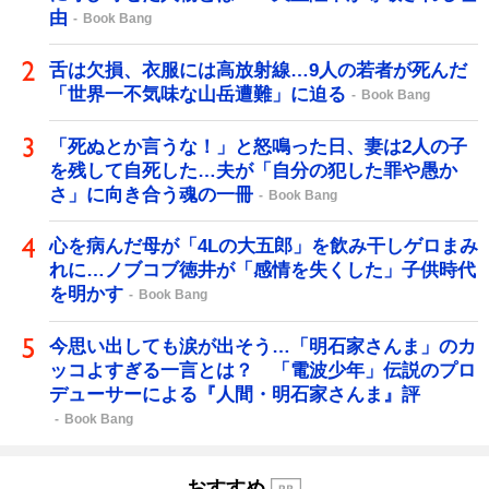
由
Book Bang
舌は欠損、衣服には高放射線…9人の若者が死んだ
「世界一不気味な山岳遭難」に迫る
Book Bang
「死ぬとか言うな！」と怒鳴った日、妻は2人の子
を残して自死した…夫が「自分の犯した罪や愚か
さ」に向き合う魂の一冊
Book Bang
心を病んだ母が「4Lの大五郎」を飲み干しゲロまみ
れに…ノブコブ徳井が「感情を失くした」子供時代
を明かす
Book Bang
今思い出しても涙が出そう…「明石家さんま」のカ
ッコよすぎる一言とは？ 「電波少年」伝説のプロ
デューサーによる『人間・明石家さんま』評
Book Bang
おすすめ