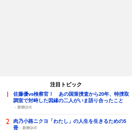
注目トピック
佐藤優vs検察官！ あの国策捜査から20年、特捜取
調室で対峙した因縁の二人がいま語り合ったこと
新潮QUE
肉乃小路ニクヨ「わたし」の人生を生きるための5
冊
新潮QUE