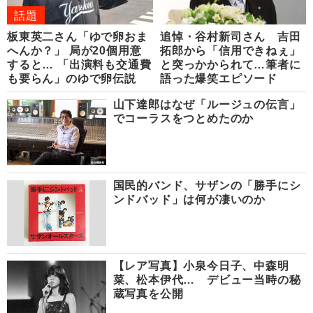
話題
板東英二さん「ゆで卵おま
追悼・谷村新司さん 吉田
へんか？」 局が20個用意
拓郎から「信用できねぇ」
すると… 「出演料も交通費
と突っかかられて…筆者に
も要らん」のゆで卵伝説
語った爆笑エピソード
山下達郎はなぜ「ルージュの伝言」
でコーラスをつとめたのか
国民的バンド、サザンの「勝手にシ
ンドバッド」は何が凄いのか
【レア写真】小泉今日子、中森明
菜、松本伊代… デビュー当時の秘
蔵写真を公開