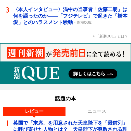
〈本人インタビュー〉渦中の当事者「佐藤二朗」は
何を語ったのか――「フジテレビ」で起きた「橋本
愛」とのハラスメント騒動
新潮QUE
「新潮QUE」とは？
話題の本
レビュー
ニュース
英国で「末席」を用意された天皇陛下を「最前列」
に呼び寄せた人物とは？ 天皇陛下が尊敬される理